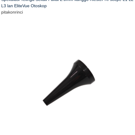
L3 lan EliteVue Otoskop
pitakon
rinci