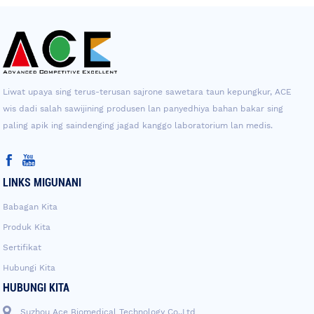
Liwat upaya sing terus-terusan sajrone sawetara taun kepungkur, ACE
wis dadi salah sawijining produsen lan panyedhiya bahan bakar sing
paling apik ing saindenging jagad kanggo laboratorium lan medis.
LINKS MIGUNANI
Babagan Kita
Produk Kita
Sertifikat
Hubungi Kita
HUBUNGI KITA
Suzhou Ace Biomedical Technology Co.,Ltd