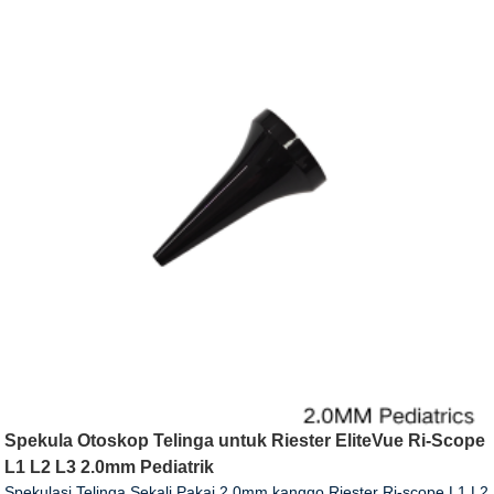
Spekula Otoskop Telinga untuk Riester EliteVue Ri-Scope
L1 L2 L3 2.0mm Pediatrik
Spekulasi Telinga Sekali Pakai 2.0mm kanggo Riester Ri-scope L1 L2