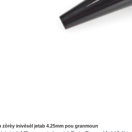
 zòrèy inivèsèl jetab 4.25mm pou granmoun