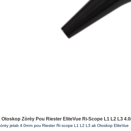
 Otoskop Zòrèy Pou Riester EliteVue Ri-Scope L1 L2 L3 4.
òrèy jetab 4.0mm pou Riester Ri-scope L1 L2 L3 ak Otoskop EliteVue