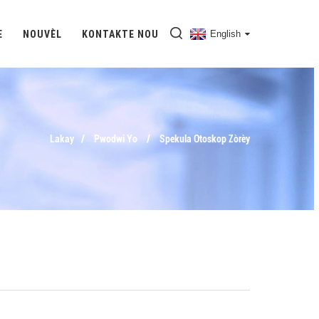
E
NOUVÈL
KONTAKTE NOU
English
Lakay
Pwodwi Yo
Spekula Otoskop Zòrèy