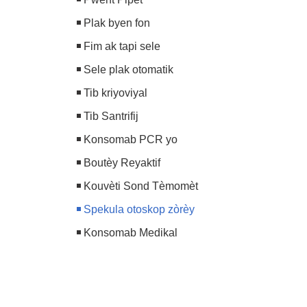
Plak byen fon
Fim ak tapi sele
Sele plak otomatik
Tib kriyoviyal
Tib Santrifij
Konsomab PCR yo
Boutèy Reyaktif
Kouvèti Sond Tèmomèt
Spekula otoskop zòrèy
Konsomab Medikal