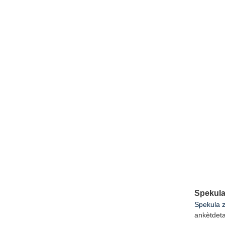
Spekula
Spekula z
ankèt
det