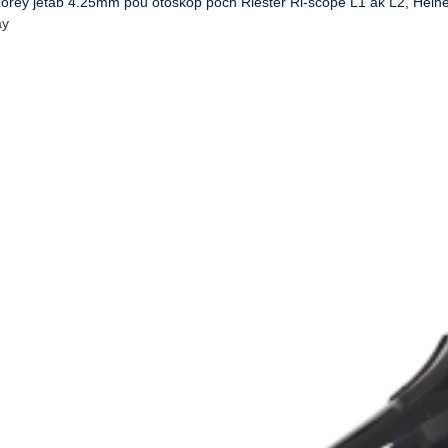
òrèy jetab 4.25mm pou otoskop pòch Riester Ri-scope L1 ak L2, Hein
ay