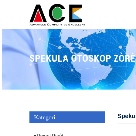
SPEKULA OTOSKOP ZÒR
Speku
Kategori
Pwent Pipèt