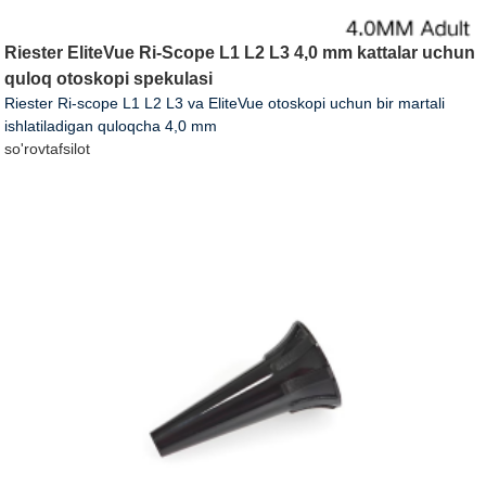
Riester EliteVue Ri-Scope L1 L2 L3 4,0 mm kattalar uchun
quloq otoskopi spekulasi
Riester Ri-scope L1 L2 L3 va EliteVue otoskopi uchun bir martali
ishlatiladigan quloqcha 4,0 mm
so'rov
tafsilot