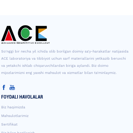
So'nggi bir necha yil ichida olib borilgan doimiy sa'y-harakatlar natijasida
ACE laboratoriya va tibbiyot uchun sarf materiallarini yetkazib beruvchi
va yetakchi ishlab chiqaruvchilardan biriga aylandi. Biz doimo
mijozlarimizni eng yaxshi mahsulot va xizmatlar bilan ta'minlaymiz.
FOYDALI HAVOLALAR
Biz haqimizda
Mahsulotlarimiz
Sertifikat
Biz bilan bog'lanish