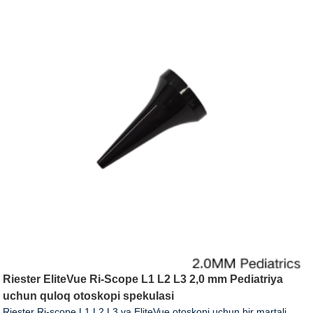
Riester EliteVue Ri-Scope L1 L2 L3 2,0 mm Pediatriya
uchun quloq otoskopi spekulasi
Riester Ri-scope L1 L2 L3 va EliteVue otoskopi uchun bir martali