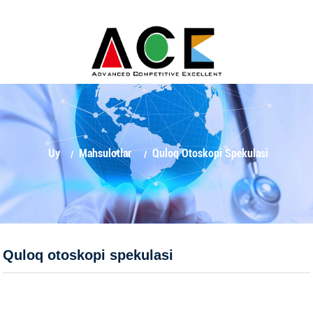
Uy
Mahsulotlar
Quloq Otoskopi Spekulasi
Quloq otoskopi spekulasi