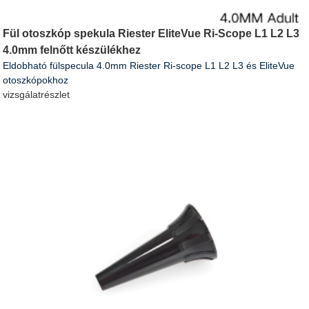
Fül otoszkóp spekula Riester EliteVue Ri-Scope L1 L2 L3
4.0mm felnőtt készülékhez
Eldobható fülspecula 4.0mm Riester Ri-scope L1 L2 L3 és EliteVue
otoszkópokhoz
vizsgálat
részlet