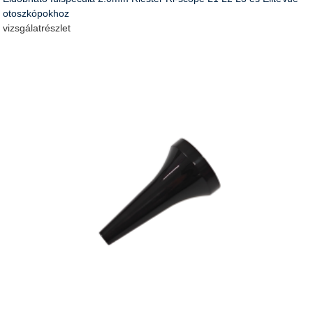
otoszkópokhoz
vizsgálat
részlet