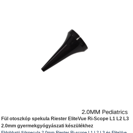
Fül otoszkóp spekula Riester EliteVue Ri-Scope L1 L2 L3
2.0mm gyermekgyógyászati ​​​​készülékhez
Eldobható fülspecula 2.0mm Riester Ri-scope L1 L2 L3 és EliteVue