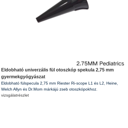
Eldobható univerzális fül otoszkóp spekula 2,75 mm
gyermekgyógyászat
Eldobható fülspecula 2,75 mm Riester Ri-scope L1 és L2, Heine,
Welch Allyn és Dr.Mom márkájú zseb otoszkópokhoz.
vizsgálat
részlet