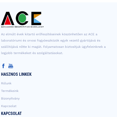
Az elmúlt évek kitartó erőfeszítéseinek köszönhetően az ACE a
laboratóriumi és orvosi fogyóeszközök egyik vezető gyártójává és
szállítójává nőtte ki magát. Folyamatosan biztosítjuk ügyfeleinknek a
legjobb termékeket és szolgáltatásokat.
HASZNOS LINKEK
Rólunk
Termékeink
Bizonyítvány
Kapcsolat
KAPCSOLAT