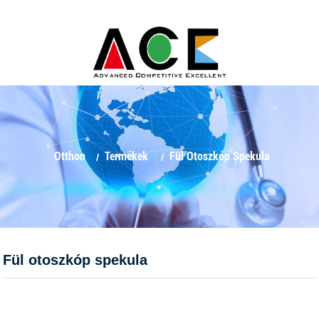
Otthon
Termékek
Fül Otoszkóp Spekula
Fül otoszkóp spekula