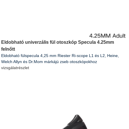
Eldobható univerzális fül otoszkóp Specula 4.25mm
felnőtt
Eldobható fülspecula 4,25 mm Riester Ri-scope L1 és L2, Heine,
Welch Allyn és Dr.Mom márkájú zseb otoszkópokhoz
vizsgálat
részlet