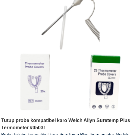
Tutup probe kompatibel karo Welch Allyn Suretemp Plus
Termometer #05031
Probe kalebu kompatibel karo SureTemp Plus thermometer Models