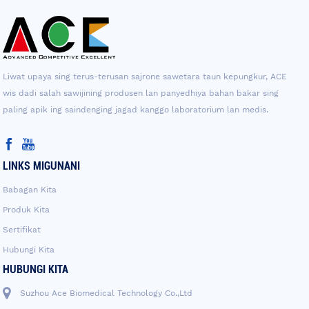
Liwat upaya sing terus-terusan sajrone sawetara taun kepungkur, ACE
wis dadi salah sawijining produsen lan panyedhiya bahan bakar sing
paling apik ing saindenging jagad kanggo laboratorium lan medis.
LINKS MIGUNANI
Babagan Kita
Produk Kita
Sertifikat
Hubungi Kita
HUBUNGI KITA
Suzhou Ace Biomedical Technology Co.,Ltd