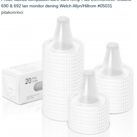
690 & 692 lan monitor dening Welch Allyn/Hillrom #05031
pitakon
rinci