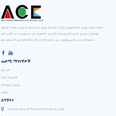
ባለፉት ጥቂት አመታት በተደረጉት ዘላቂ ጥረቶች፣ ACE በአለምአቀፍ ደረጃ ግንባር ቀደም
አምራቾች እና የላብራቶሪ እና የህክምና እቃዎች አቅራቢዎች አንዱ ለመሆን አድጓል።
በቀጣይነትም ለደንበኞቻችን ምርጥ ምርቶችን እና አገልግሎቶችን እናረጋግጣለን።
ጠቃሚ ማገናኛዎች
ስለ እኛ
የእኛ ምርቶች
የምስክር ወረቀት
ያግኙን
አግኙን።
Suzhou Ace ባዮሜዲካል ቴክኖሎጂ Co., Ltd