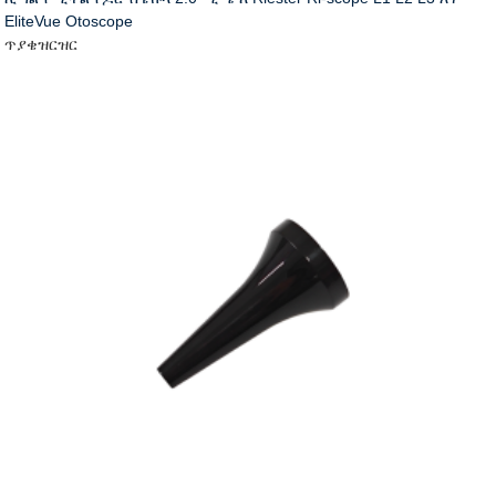
EliteVue Otoscope
ጥያቄ
ዝርዝር