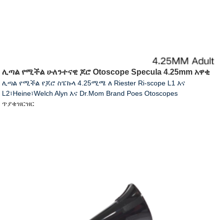
ሊጣል የሚችል ሁለንተናዊ ጆሮ Otoscope Specula 4.25mm አዋቂ
ሊጣል የሚችል የጆሮ ስፔኩላ 4.25ሚሜ ለ Riester Ri-scope L1 እና
L2፣Heine፣Welch Alyn እና Dr.Mom Brand Poes Otoscopes
ጥያቄ
ዝርዝር