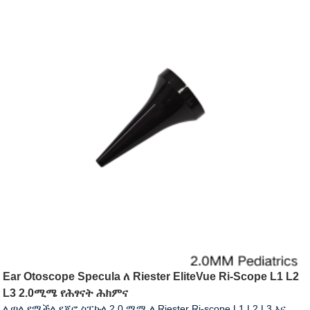
Ear Otoscope Specula ለ Riester EliteVue Ri-Scope L1 L2
L3 2.0ሚሜ የሕፃናት ሕክምና
ሊጣል የሚችል የጆሮ ስፔኩላ 2.0 ሚሜ ለ Riester Ri-scope L1 L2 L3 እና