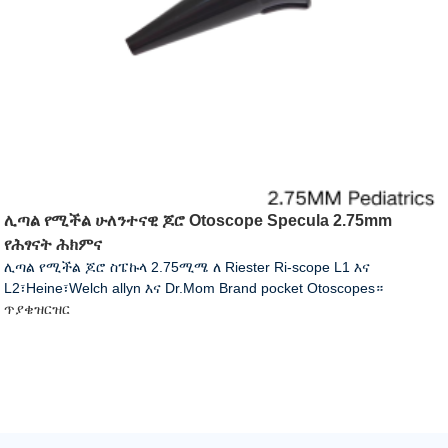
ሊጣል የሚችል ሁለንተናዊ ጆሮ Otoscope Specula 2.75mm
የሕፃናት ሕክምና
ሊጣል የሚችል ጆሮ ስፔኩላ 2.75ሚሜ ለ Riester Ri-scope L1 እና
L2፣Heine፣Welch allyn እና Dr.Mom Brand pocket Otoscopes።
ጥያቄ
ዝርዝር