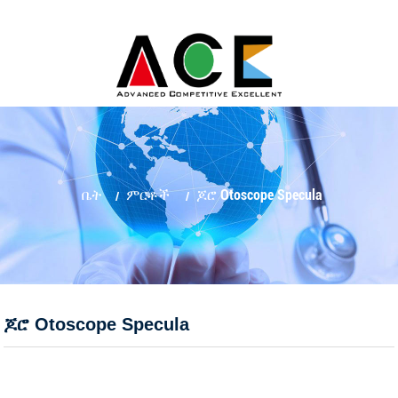
ቤት
ምርቶች
ጆሮ Otoscope Specula
ጆሮ Otoscope Specula