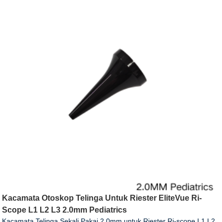
Kacamata Otoskop Telinga Untuk Riester EliteVue Ri-
Scope L1 L2 L3 2.0mm Pediatrics
Kacamata Telinga Sekali Pakai 2.0mm untuk Riester Ri-scope L1 L2