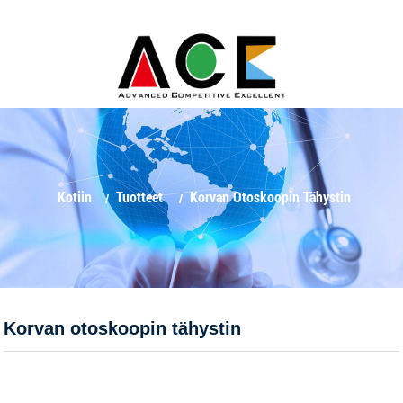
Kotiin
Tuotteet
Korvan Otoskoopin Tähystin
Korvan otoskoopin tähystin