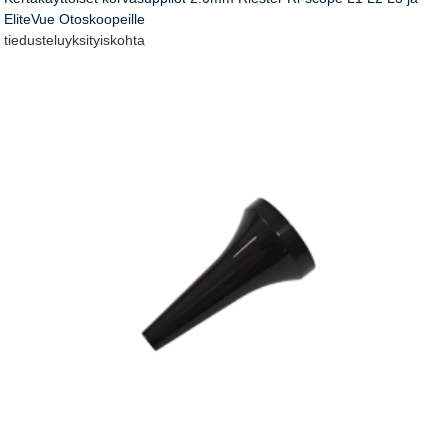
EliteVue Otoskoopeille
tiedustelu
yksityiskohta