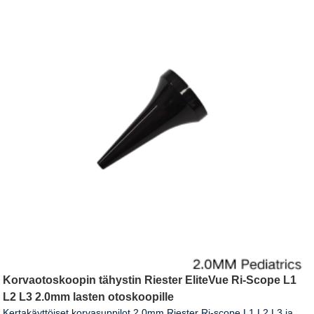
Korvaotoskoopin tähystin Riester EliteVue Ri-Scope L1
L2 L3 2.0mm lasten otoskoopille
Kertakäyttöiset korvasuppilot 2.0mm Riester Ri-scope L1 L2 L3 ja