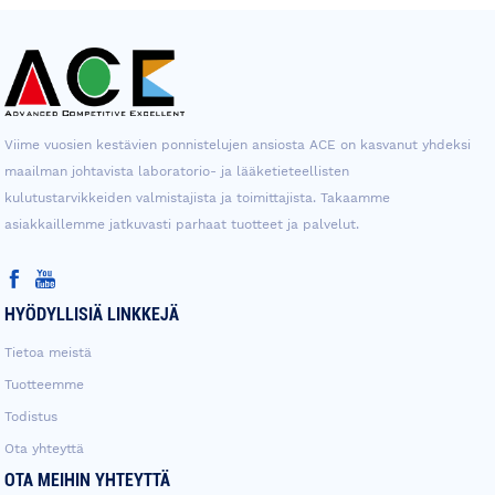
Viime vuosien kestävien ponnistelujen ansiosta ACE on kasvanut yhdeksi
maailman johtavista laboratorio- ja lääketieteellisten
kulutustarvikkeiden valmistajista ja toimittajista. Takaamme
asiakkaillemme jatkuvasti parhaat tuotteet ja palvelut.
HYÖDYLLISIÄ LINKKEJÄ
Tietoa meistä
Tuotteemme
Todistus
Ota yhteyttä
OTA MEIHIN YHTEYTTÄ