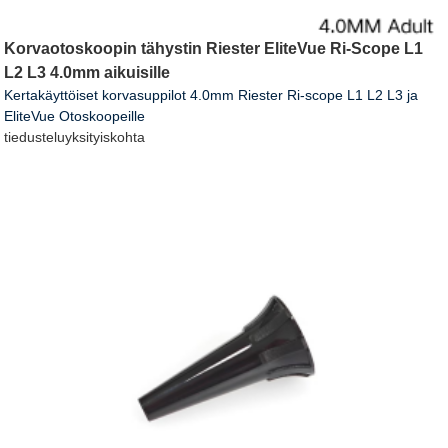
Korvaotoskoopin tähystin Riester EliteVue Ri-Scope L1
L2 L3 4.0mm aikuisille
Kertakäyttöiset korvasuppilot 4.0mm Riester Ri-scope L1 L2 L3 ja
EliteVue Otoskoopeille
tiedustelu
yksityiskohta