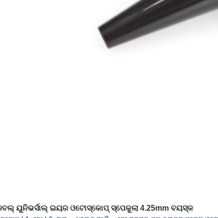
ବଲ୍ ୟୁନିଭର୍ସାଲ୍ ଇୟର ଓଟୋସ୍କୋପ୍ ସ୍ପେକୁଲା 4.25mm ବୟସ୍କ