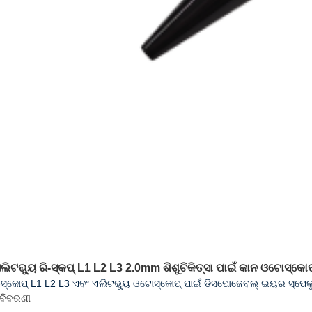
ଲିଟଭ୍ୟୁ ରି-ସ୍କପ୍ L1 L2 L3 2.0mm ଶିଶୁଚିକିତ୍ସା ପାଇଁ କାନ ଓଟୋସ୍କୋପ
ି-ସ୍କୋପ୍ L1 L2 L3 ଏବଂ ଏଲିଟଭ୍ୟୁ ଓଟୋସ୍କୋପ୍ ପାଇଁ ଡିସପୋଜେବଲ୍ ଇୟର ସ୍ପେ
ବିବରଣୀ