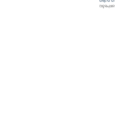
ରିଷ୍ଟର ରି
ଅନୁସନ୍ଧାନ