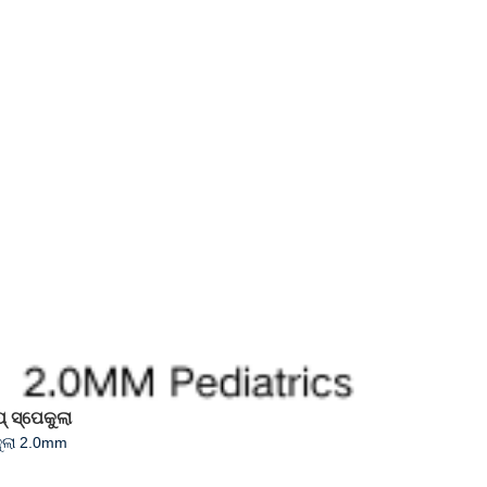
୍ ସ୍ପେକୁଲା
କୁଲା 2.0mm