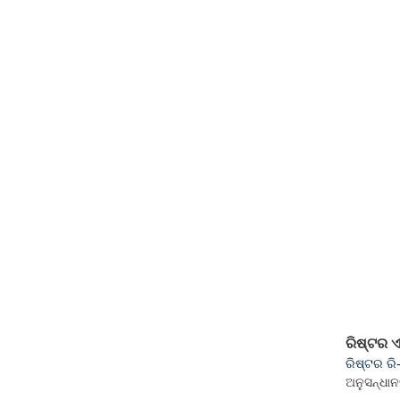
ରିଷ୍ଟର ଏ
ରିଷ୍ଟର ର
ଅନୁସନ୍ଧାନ