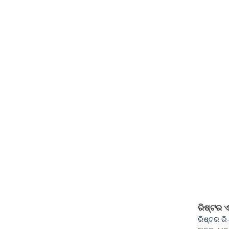
ରିଷ୍ଟର 
ରିଷ୍ଟର ର