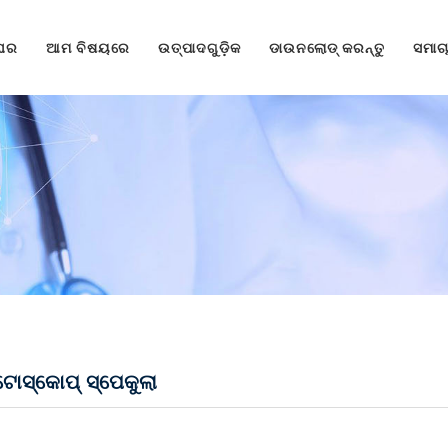
ଘର
ଆମ ବିଷୟରେ
ଉତ୍ପାଦଗୁଡ଼ିକ
ଡାଉନଲୋଡ୍ କରନ୍ତୁ
ସମାଚ
ା
ୋସ୍କୋପ୍ ସ୍ପେକୁଲା