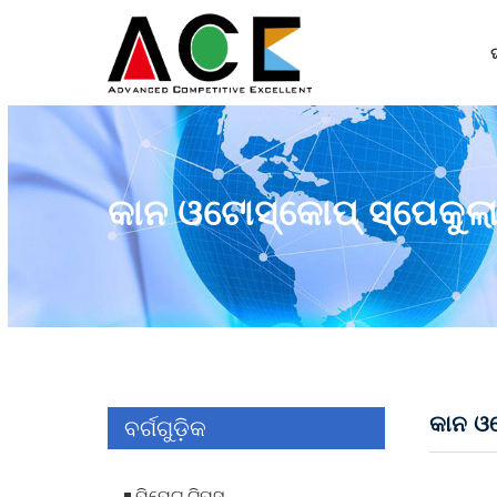
କାନ ଓଟୋସ୍କୋପ୍ ସ୍ପେକୁଲ
କାନ ଓଟ
ବର୍ଗଗୁଡ଼ିକ
ପିପେଟ୍ ଟିପ୍ସ