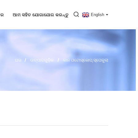
ାର
ଆମ ସହିତ ଯୋଗାଯୋଗ କରନ୍ତୁ
English
ଘର
ଉତ୍ପାଦଗୁଡ଼ିକ
କାନ ଓଟୋସ୍କୋପ୍ ସ୍ପେକୁଲା