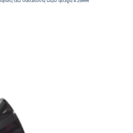
ଓଟୋସ୍କୋପ୍ ପାଇଁ ଡିସପୋଜେବଲ୍ ଇୟର ସ୍ପେକୁଲା 4.25mm