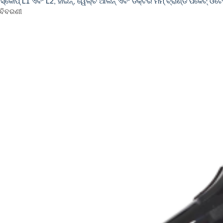
-ସ୍କୋପ୍ L1 ଏବଂ L2, ହାଇନ୍, ୱେଲ୍ଚ ଆଲିନ୍ ଏବଂ ଡକ୍ଟର ମମ୍ ବ୍ରାଣ୍ଡ ପକେଟ୍ 
ବିବରଣୀ