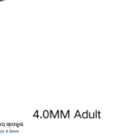
୍ ସ୍ପେକୁଲା
କୁଲା 4.0mm