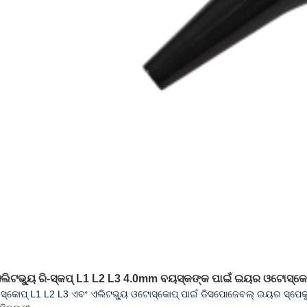
ଏଲିଟଭ୍ୟୁ ରି-ସ୍କପ୍ L1 L2 L3 4.0mm ବୟସ୍କଙ୍କ ପାଇଁ ଇୟର ଓଟୋସ୍କୋପ
ି-ସ୍କୋପ୍ L1 L2 L3 ଏବଂ ଏଲିଟଭ୍ୟୁ ଓଟୋସ୍କୋପ୍ ପାଇଁ ଡିସପୋଜେବଲ୍ ଇୟର ସ୍ପେ