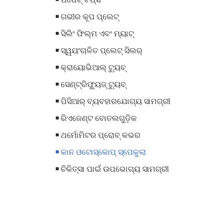
ଗଭୀର କୂପ ପ୍ଲେଟ୍
ସିଲିଂ ଫିଲ୍ମ ଏବଂ ମ୍ୟାଟ୍
ସ୍ୱୟଂଚାଳିତ ପ୍ଲେଟ୍ ସିଲର୍
କ୍ରାୟୋଭିଆଲ୍ ଟ୍ୟୁବ୍
ସେଣ୍ଟ୍ରିଫ୍ୟୁଜ୍ ଟ୍ୟୁବ୍
ପିସିଆର୍ ବ୍ୟବହାରଯୋଗ୍ୟ ସାମଗ୍ରୀ
ରିଏଜେଣ୍ଟ ବୋତଲଗୁଡ଼ିକ
ଥର୍ମୋମିଟର ପ୍ରୋବ୍ କଭର
କାନ ଓଟୋସ୍କୋପ୍ ସ୍ପେକୁଲା
ଚିକିତ୍ସା ପାଇଁ ଉପଭୋଗ୍ୟ ସାମଗ୍ରୀ