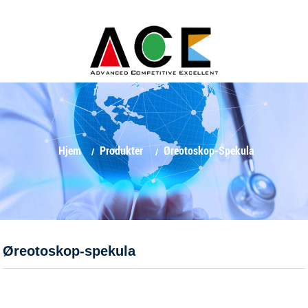
Hjem
Produkter
Øreotoskop-Spekula
Øreotoskop-spekula