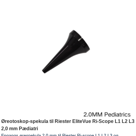
Øreotoskop-spekula til Riester EliteVue Ri-Scope L1 L2 L3
2,0 mm Pædiatri
Engangs ørespekula 2,0 mm til Riester Ri-scope L1 L2 L3 og