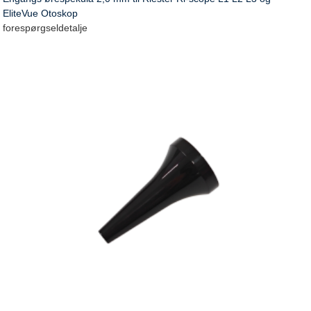
EliteVue Otoskop
forespørgsel
detalje