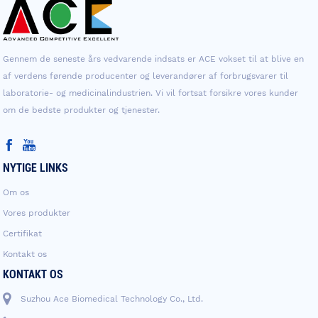
Gennem de seneste års vedvarende indsats er ACE vokset til at blive en
af ​​verdens førende producenter og leverandører af forbrugsvarer til
laboratorie- og medicinalindustrien. Vi vil fortsat forsikre vores kunder
om de bedste produkter og tjenester.
NYTIGE LINKS
Om os
Vores produkter
Certifikat
Kontakt os
KONTAKT OS
Suzhou Ace Biomedical Technology Co., Ltd.