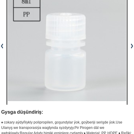
Gysga düşündiriş:
♦ cokary aýdyňlykly polipropilen, goşundylar ýok, goýberiji serişde ýok.
Use
Ulanyş we transporasiýa wagtynda syzdyryjy.
Pir Pirogen däl we
awtoklawly.
Regular Adaty himiki erginlere çydamly.
♦ Material: PP, HDPE.
♦ Reňki: