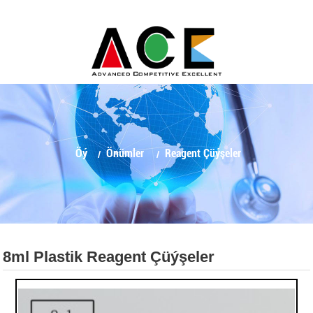
Öý
Önümler
Reagent Çüýşeler
8ml Plastik Reagent Çüýşeler