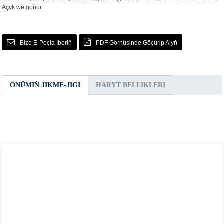
Açyk we goňur.
Bize E-Poçta Iberiň
PDF Görnüşinde Göçürip Alyň
ÖNÜMIŇ JIKME-JIGI
HARYT BELLIKLERI