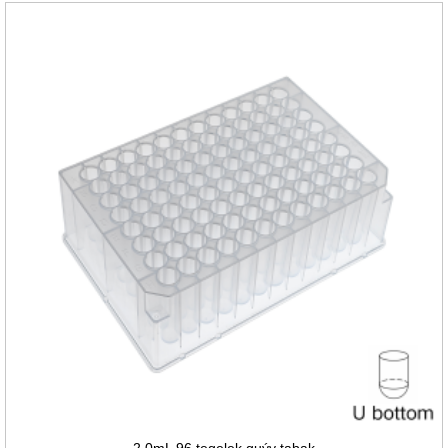
2.0mL 96 tegelek guýy tabak