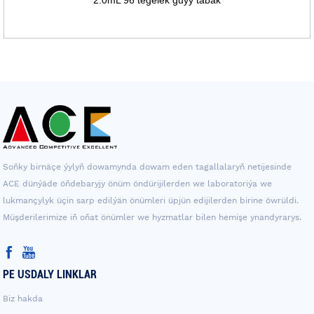
Soňky birnäçe ýylyň dowamynda dowam eden tagallalaryň netijesinde
ACE dünýäde öňdebaryjy önüm öndürijilerden we laboratoriýa we
lukmançylyk üçin sarp edilýän önümleri üpjün edijilerden birine öwrüldi.
Müşderilerimize iň oňat önümler we hyzmatlar bilen hemişe ynandyrarys.
PE USDALY LINKLAR
Biz hakda