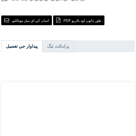
PDF طور ڊائون لوڊ ڪريو
اسان کي اي ميل موڪليو
پراڊڪٽ ٽيگ
پيداوار جي تفصيل