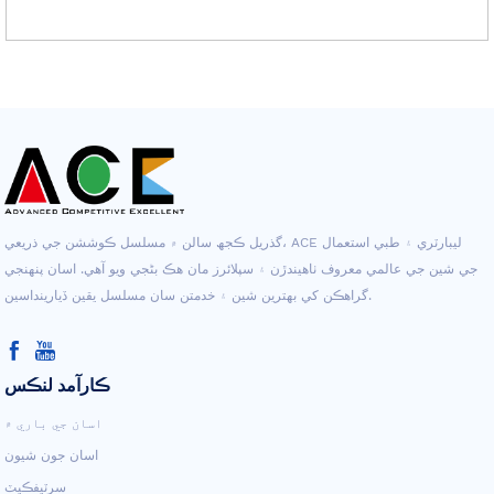
گذريل ڪجھ سالن ۾ مسلسل ڪوششن جي ذريعي، ACE ليبارٽري ۽ طبي استعمال
جي شين جي عالمي معروف ٺاهيندڙن ۽ سپلائرز مان هڪ بڻجي ويو آهي. اسان پنهنجي
گراهڪن کي بهترين شين ۽ خدمتن سان مسلسل يقين ڏيارينداسين.
ڪارآمد لنڪس
اسان جي باري ۾
اسان جون شيون
سرٽيفڪيٽ