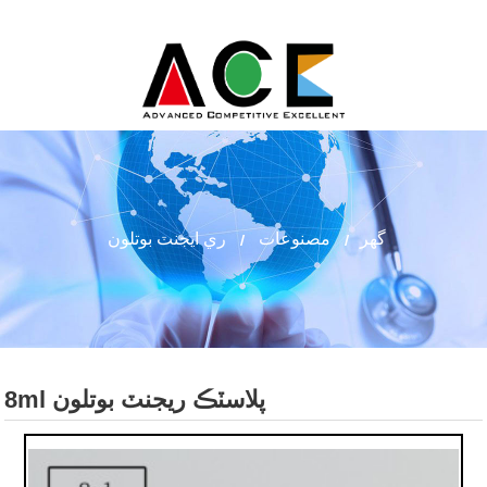
گھر
مصنوعات
ري ايجنٽ بوتلون
8ml پلاسٽڪ ريجنٽ بوتلون