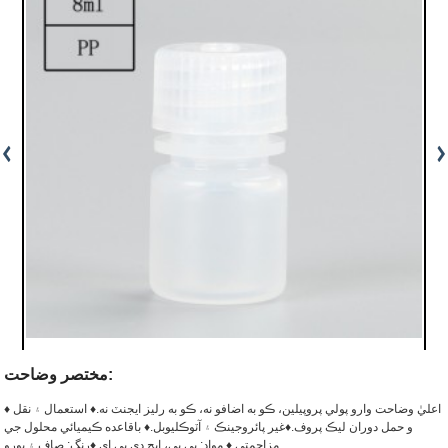
مختصر وضاحت:
♦ اعليٰ وضاحت وارو پولي پروپيلين، ڪو به اضافو نه، ڪو به رليز ايجنٽ نه.
♦ استعمال ۽ نقل
و حمل دوران ليڪ پروف.
♦غير پائروجينڪ ۽ آٽوڪليوبل.
♦ باقاعده ڪيميائي محلول جي
♦رنگ: صاف ۽ ڀورو.
مزاحمتي.
♦ مواد: پي پي، ايڇ ڊي پي اي.