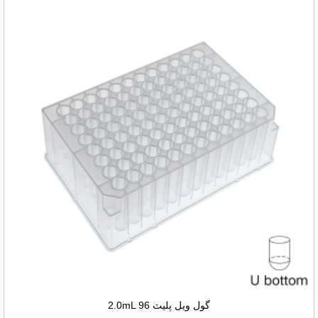
2.0mL 96 گول ويل پليٽ