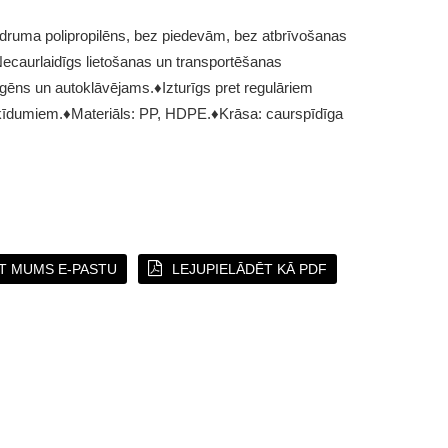
druma polipropilēns, bez piedevām, bez atbrīvošanas
ecaurlaidīgs lietošanas un transportēšanas
gēns un autoklāvējams.
♦Izturīgs pret regulāriem
ķīdumiem.
♦Materiāls: PP, HDPE.
♦Krāsa: caurspīdīga
T MUMS E-PASTU
LEJUPIELĀDĒT KĀ PDF