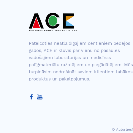
Pateicoties neatlaidīgajiem centieniem pēdējos
gados, ACE ir kļuvis par vienu no pasaules
vadošajiem laboratorijas un medicīnas
palīgmateriālu ražotājiem un piegādātājiem. Mēs
turpināsim nodrošināt saviem klientiem labākos
produktus un pakalpojumus.
© Autortiesī