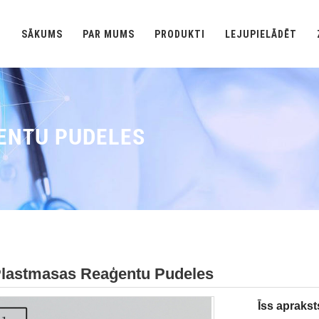
SĀKUMS
PAR MUMS
PRODUKTI
LEJUPIELĀDĒT
ENTU PUDELES
Plastmasas Reaģentu Pudeles
Īss aprakst