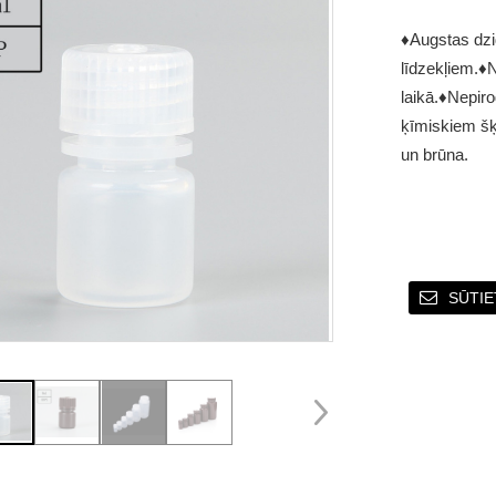
♦Augstas dzi
līdzekļiem.
♦N
laikā.
♦Nepiro
ķīmiskiem š
un brūna.
SŪTIE