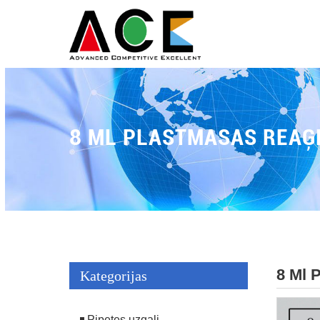
8 ML PLASTMASAS REAĢ
8 Ml 
Kategorijas
Pipetes uzgaļi