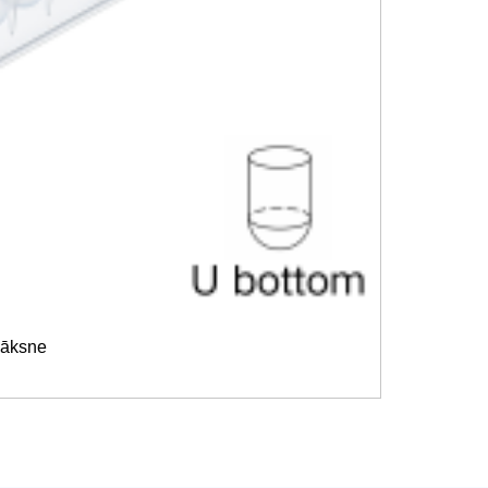
lāksne