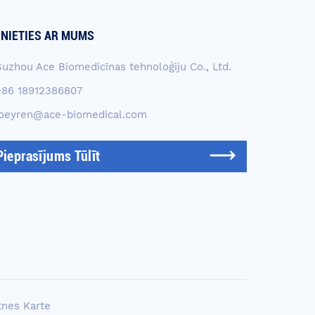
INIETIES AR MUMS
Suzhou Ace Biomedicīnas tehnoloģiju Co., Ltd.
+86 18912386807
joeyren@ace-biomedical.com
Pieprasījums Tūlīt
tnes Karte