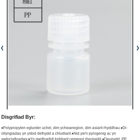
Disgrifiad Byr:
♦Polypropylen eglurder uchel, dim ychwanegion, dim asiant rhyddhau.
♦Di-
ollyngiadau yn ystod defnydd a chludiant.
♦Nid yw'n pyrogenig ac yn
awtoclafioadwy.
♦Yn gwrthsefyll toddiant cemegol rheolaidd.
♦Deunydd: PP,