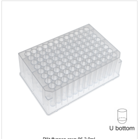
Plât ffynnon crwn 96 2.0mL