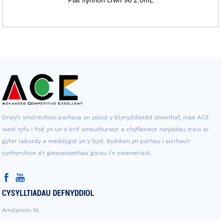
Drwy’r ymdrechion parhaus yn ystod y blynyddoedd diwethaf, mae ACE
wedi tyfu i fod yn un o brif wneuthurwyr a chyflenwyr nwyddau traul ar
gyfer labordy a meddygol yn y byd. Byddwn yn parhau i sicrhau’r
cynhyrchion a’r gwasanaethau gorau i’n cwsmeriaid.
CYSYLLTIADAU DEFNYDDIOL
Amdanom Ni