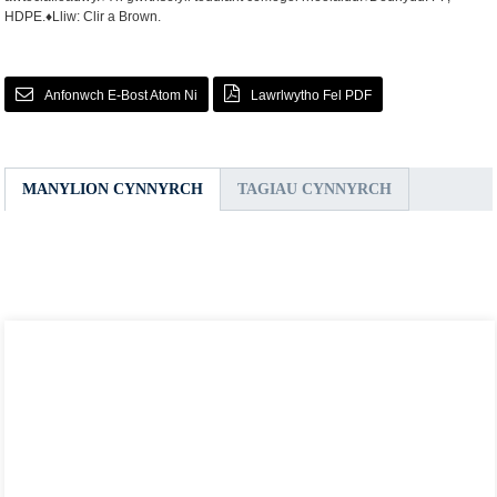
HDPE.
♦Lliw: Clir a Brown.
Anfonwch E-Bost Atom Ni
Lawrlwytho Fel PDF
MANYLION CYNNYRCH
TAGIAU CYNNYRCH