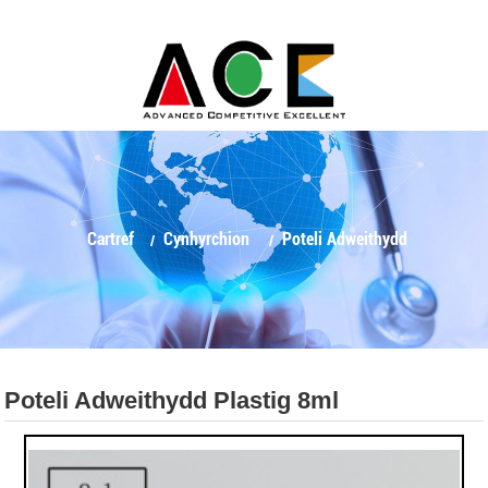
Cartref
Cynhyrchion
Poteli Adweithydd
Poteli Adweithydd Plastig 8ml