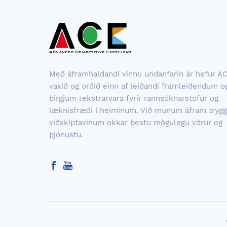
Með áframhaldandi vinnu undanfarin ár hefur A
vaxið og orðið einn af leiðandi framleiðendum o
birgjum rekstrarvara fyrir rannsóknarstofur og
læknisfræði í heiminum. Við munum áfram trygg
viðskiptavinum okkar bestu mögulegu vörur og
þjónustu.