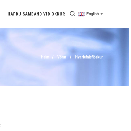
HAFÐU SAMBAND VIÐ OKKUR
English
Heim
Vörur
Hvarfefnisflöskur
: