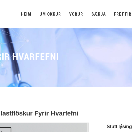
HEIM
UM OKKUR
VÖRUR
SÆKJA
FRÉTTIR
IR HVARFEFNI
lastflöskur Fyrir Hvarfefni
Stutt lýsing