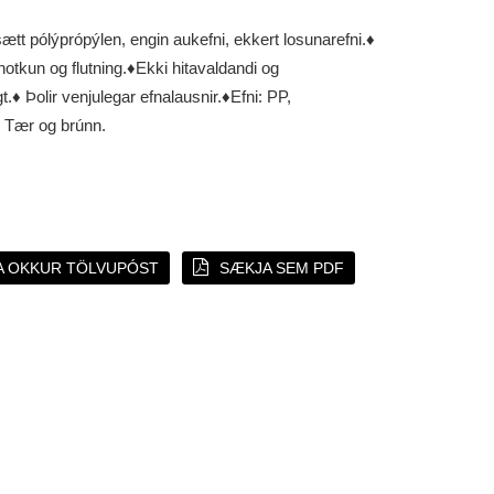
tt pólýprópýlen, engin aukefni, ekkert losunarefni.
♦
notkun og flutning.
♦Ekki hitavaldandi og
t.
♦ Þolir venjulegar efnalausnir.
♦Efni: PP,
: Tær og brúnn.
A OKKUR TÖLVUPÓST
SÆKJA SEM PDF