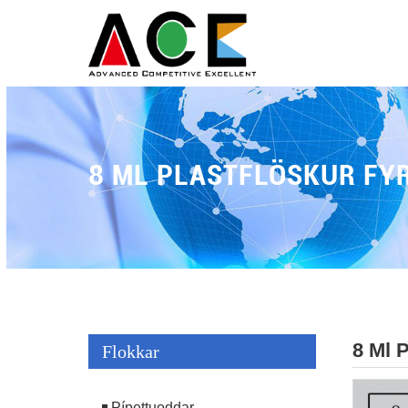
8 ML PLASTFLÖSKUR FYR
8 Ml P
Flokkar
Pípettuoddar