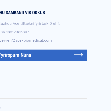
ÐU SAMBAND VIÐ OKKUR
Suzhou Ace líftæknifyrirtækið ehf.
+86 18912386807
joeyren@ace-biomedical.com
Fyrirspurn Núna
é