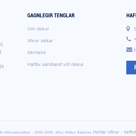
GAGNLEGIR TENGLAR
HAF
Um okkur
Vörur okkar
CE
g
Skírteini
Hafðu samband við okkur
ja
Heitar Vörur
Veftr
© Höfundarréttur - 2010-2025: Allur Réttur Áskilinn.
-