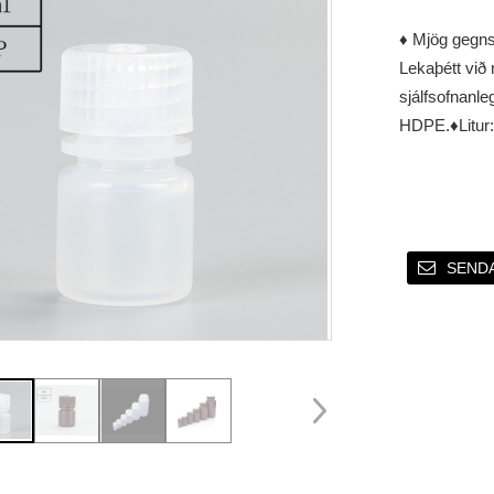
♦ Mjög gegnsæ
Lekaþétt við 
sjálfsofnanleg
HDPE.
♦Litur
SEND