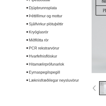
Djúpbrunnsplata
Þéttifilmur og mottur
Sjálfvirkur plötuþéttir
Kryóglasrör
Miðflótta rör
PCR rekstrarvörur
Hvarfefnisflöskur
Hitamælirprófunarlok
Eyrnaspegilspegill
Læknisfræðilegar neysluvörur