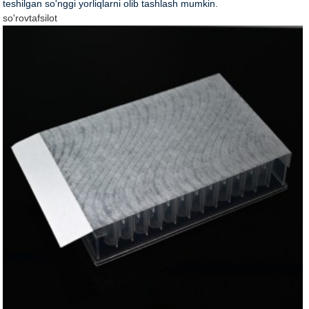
teshilgan so'nggi yorliqlarni olib tashlash mumkin.
so'rov
tafsilot