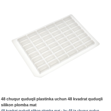
48 chuqur quduqli plastinka uchun 48 kvadrat quduqli
silikon plomba mat
48 kvadrat quduqli silikon plomba mat - bu 48 ta chuqur quduq