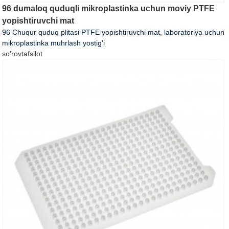
96 dumaloq quduqli mikroplastinka uchun moviy PTFE
yopishtiruvchi mat
96 Chuqur quduq plitasi PTFE yopishtiruvchi mat, laboratoriya uchun
mikroplastinka muhrlash yostig'i
so'rov
tafsilot