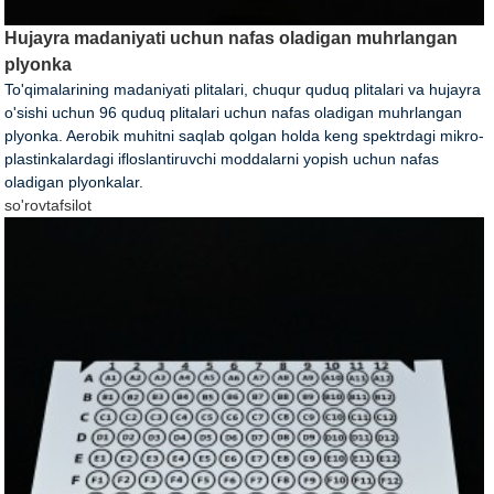
Hujayra madaniyati uchun nafas oladigan muhrlangan
plyonka
To'qimalarining madaniyati plitalari, chuqur quduq plitalari va hujayra
o'sishi uchun 96 quduq plitalari uchun nafas oladigan muhrlangan
plyonka. Aerobik muhitni saqlab qolgan holda keng spektrdagi mikro-
plastinkalardagi ifloslantiruvchi moddalarni yopish uchun nafas
oladigan plyonkalar.
so'rov
tafsilot