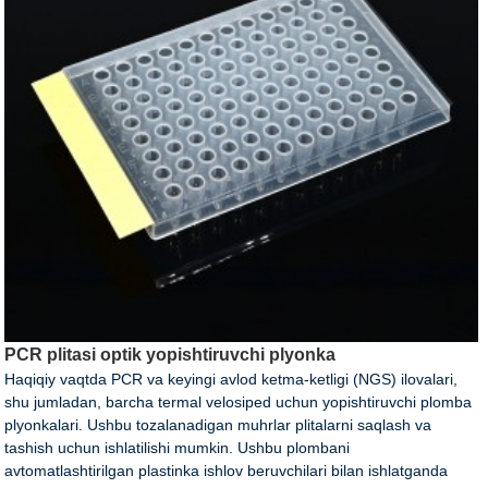
PCR plitasi optik yopishtiruvchi plyonka
Haqiqiy vaqtda PCR va keyingi avlod ketma-ketligi (NGS) ilovalari,
shu jumladan, barcha termal velosiped uchun yopishtiruvchi plomba
plyonkalari. Ushbu tozalanadigan muhrlar plitalarni saqlash va
tashish uchun ishlatilishi mumkin. Ushbu plombani
avtomatlashtirilgan plastinka ishlov beruvchilari bilan ishlatganda