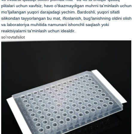
plitalari uchun xavfsiz, havo o'tkazmaydigan muhrni ta'minlash uchun
mo'ljallangan yuqori darajadagi yechim. Bardoshli, yuqori sifatli
silikondan tayyorlangan bu mat, ifloslanish, bug'lanishning oldini olish
va laboratoriya muhitida namunani ishonchli saqlash yoki
reaktsiyalarni ta'minlash uchun idealdir.
so'rov
tafsilot