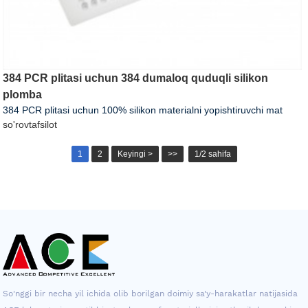
384 PCR plitasi uchun 384 dumaloq quduqli silikon
plomba
384 PCR plitasi uchun 100% silikon materialni yopishtiruvchi mat
so'rov
tafsilot
1
2
Keyingi >
>>
1/2 sahifa
So'nggi bir necha yil ichida olib borilgan doimiy sa'y-harakatlar natijasida