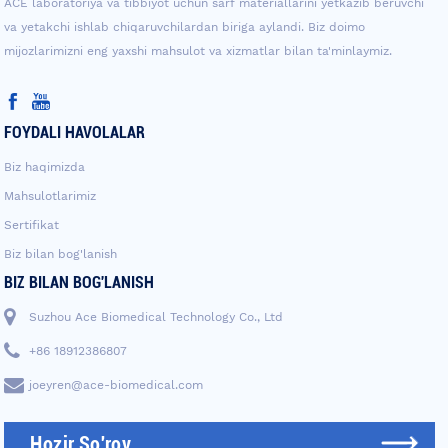
ACE laboratoriya va tibbiyot uchun sarf materiallarini yetkazib beruvchi
va yetakchi ishlab chiqaruvchilardan biriga aylandi. Biz doimo
mijozlarimizni eng yaxshi mahsulot va xizmatlar bilan ta'minlaymiz.
FOYDALI HAVOLALAR
Biz haqimizda
Mahsulotlarimiz
Sertifikat
Biz bilan bog'lanish
BIZ BILAN BOG'LANISH
Suzhou Ace Biomedical Technology Co., Ltd
+86 18912386807
joeyren@ace-biomedical.com
Hozir So'rov