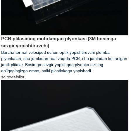
PCR plitasining muhrlangan plyonkasi (3M bosimga
sezgir yopishtiruvchi)
Barcha termal velosiped uchun optik yopishtiruvchi plomba
plyonkalari, shu jumladan real vaqtda PCR, shu jumladan ko'tarilgan
jantli plitalar. Bosimga sezgir yopishqoq plyonka sizning
qo'lqopingizga emas, balki plastinkaga yopishadi.
so'rov
tafsilot