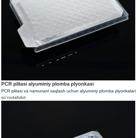
PCR plitasi alyuminiy plomba plyonkasi
PCR plitasi va namunani saqlash uchun alyuminiy plomba plyonkalari
so'rov
tafsilot