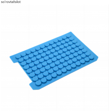
so'rov
tafsilot