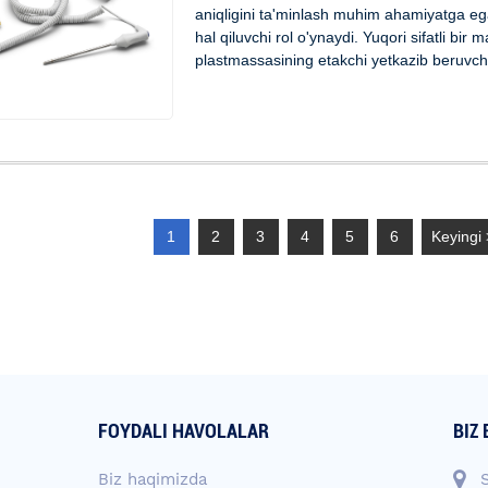
aniqligini ta'minlash muhim ahamiyatga ega
hal qiluvchi rol o'ynaydi. Yuqori sifatli bir m
plastmassasining etakchi yetkazib beruvchisi
1
2
3
4
5
6
Keyingi 
FOYDALI HAVOLALAR
BIZ
Biz haqimizda