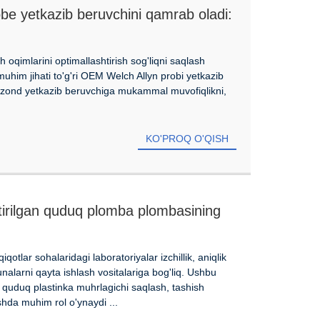
be yetkazib beruvchini qamrab oladi:
kammallikni ta'minlash
sh oqimlarini optimallashtirish sog'liqni saqlash
him jihati to'g'ri OEM Welch Allyn probi yetkazib
biy zond yetkazib beruvchiga mukammal muvofiqlikni,
KO'PROQ O'QISH
tirilgan quduq plomba plombasining
qotlar sohalaridagi laboratoriyalar izchillik, aniqlik
nalarni qayta ishlash vositalariga bog'liq. Ushbu
 quduq plastinka muhrlagichi saqlash, tashish
shda muhim rol o'ynaydi ...