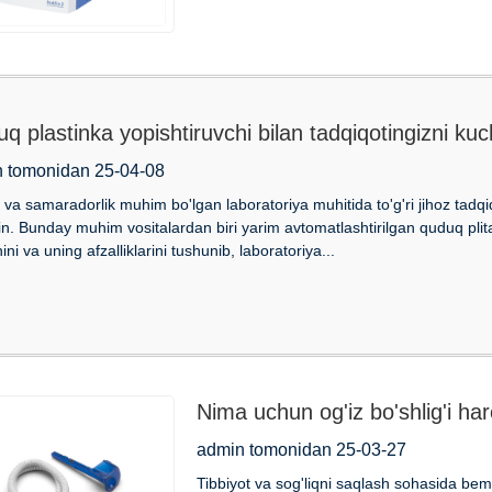
q plastinka yopishtiruvchi bilan tadqiqotingizni kuc
 tomonidan 25-04-08
 va samaradorlik muhim bo'lgan laboratoriya muhitida to'g'ri jihoz tadqiqot 
. Bunday muhim vositalardan biri yarim avtomatlashtirilgan quduq plita
ini va uning afzalliklarini tushunib, laboratoriya...
Nima uchun og'iz bo'shlig'i ha
yetkazib beruvchi sifatida ACE
admin tomonidan 25-03-27
Tibbiyot va sog'liqni saqlash sohasida bemo