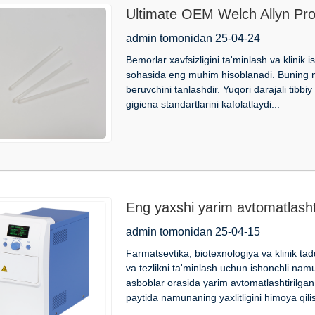
Ultimate OEM Welch Allyn Pro
Sog'liqni saqlash sohasida mu
admin tomonidan 25-04-24
Bemorlar xavfsizligini ta'minlash va klinik i
sohasida eng muhim hisoblanadi. Buning mu
beruvchini tanlashdir. Yuqori darajali tib
gigiena standartlarini kafolatlaydi...
Eng yaxshi yarim avtomatlash
asosiy xususiyatlari
admin tomonidan 25-04-15
Farmatsevtika, biotexnologiya va klinik tadqi
va tezlikni ta'minlash uchun ishonchli namu
asboblar orasida yarim avtomatlashtirilgan
paytida namunaning yaxlitligini himoya qili