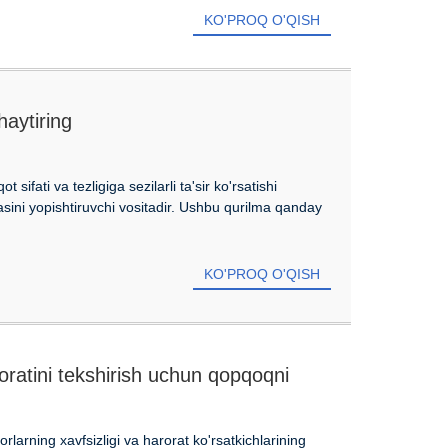
KO'PROQ O'QISH
haytiring
sifati va tezligiga sezilarli ta'sir ko'rsatishi
sini yopishtiruvchi vositadir. Ushbu qurilma qanday
KO'PROQ O'QISH
roratini tekshirish uchun qopqoqni
 ni tanlaysiz?
rlarning xavfsizligi va harorat ko'rsatkichlarining