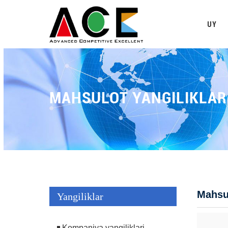
UY
MAHSULOT YANGILIKLAR
Mahsul
Yangiliklar
Kompaniya yangiliklari