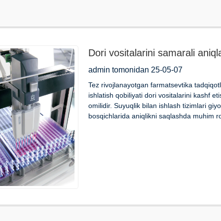
Dori vositalarini samarali aniq
bilan ishlash tizimi
admin tomonidan 25-05-07
Tez rivojlanayotgan farmatsevtika tadqiqotl
ishlatish qobiliyati dori vositalarini kashf e
omilidir. Suyuqlik bilan ishlash tizimlari gi
bosqichlarida aniqlikni saqlashda muhim rol 