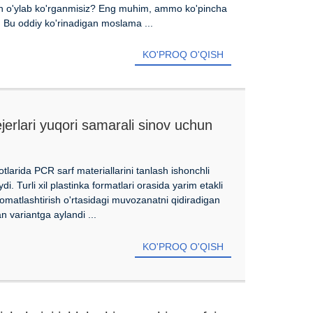
ech o'ylab ko'rganmisiz? Eng muhim, ammo ko'pincha
. Bu oddiy ko'rinadigan moslama ...
KO'PROQ O'QISH
erlari yuqori samarali sinov uchun
laydilar
tlarida PCR sarf materiallarini tanlash ishonchli
di. Turli xil plastinka formatlari orasida yarim etakli
vtomatlashtirish o'rtasidagi muvozanatni qidiradigan
an variantga aylandi ...
KO'PROQ O'QISH