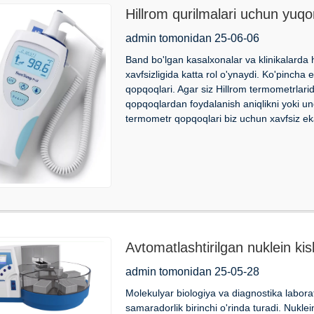
Hillrom qurilmalari uchun yuqor
qanday aniqlash mumkin
admin tomonidan 25-06-06
Band bo'lgan kasalxonalar va klinikalarda
xavfsizligida katta rol o'ynaydi. Ko'pinch
qopqoqlari. Agar siz Hillrom termometrlari
qopqoqlardan foydalanish aniqlikni yoki 
termometr qopqoqlari biz uchun xavfsiz eka
Avtomatlashtirilgan nuklein ki
Kingfisher 96 uchli taroqlarini 
admin tomonidan 25-05-28
Molekulyar biologiya va diagnostika laborat
samaradorlik birinchi o'rinda turadi. Nuklei