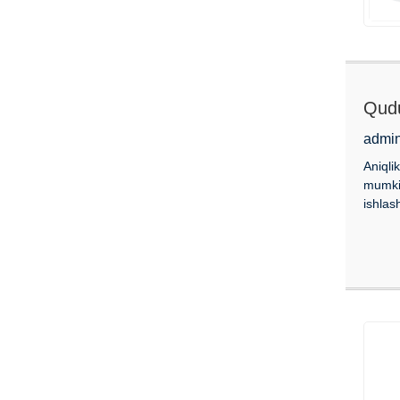
Qudu
admin
Aniqlik
mumkin
ishlash