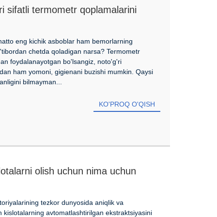
i sifatli termometr qoplamalarini
 hatto eng kichik asboblar ham bemorlarning
a e'tibordan chetda qoladigan narsa? Termometr
dan foydalanayotgan bo'lsangiz, noto'g'ri
undan ham yomoni, gigienani buzishi mumkin. Qaysi
nligini bilmayman...
KO'PROQ O'QISH
slotalarni olish uchun nima uchun
tanlaysiz?
oriyalarining tezkor dunyosida aniqlik va
n kislotalarning avtomatlashtirilgan ekstraktsiyasini