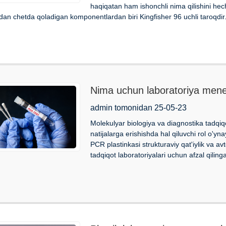
haqiqatan ham ishonchli nima qilishini h
rdan chetda qoladigan komponentlardan biri Kingfisher 96 uchli taroqdir
Nima uchun laboratoriya menej
yarim etakli PCR plitalarini tan
admin tomonidan 25-05-23
Molekulyar biologiya va diagnostika tadqiqo
natijalarga erishishda hal qiluvchi rol o'ynay
PCR plastinkasi strukturaviy qat'iylik va a
tadqiqot laboratoriyalari uchun afzal qiling