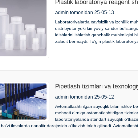
Plastik laboratoriya reagent sh
va kimyoviy moddalarga chida
admin tomonidan 25-05-13
Laboratoriyalarda xavfsizlik va izchillik m
distribyutor yoki kimyoviy xaridor bo'lsang
idishlarini ishlatish qanchalik muhimligini
xalaqit bermaydi. To'g'ri plastik laboratoriya
Pipetlash tizimlari va texnologi
admin tomonidan 25-05-12
Avtomatlashtirilgan suyuqlik bilan ishlov be
mehnati o'rniga avtomatlashtirilgan tizimla
laboratoriyalarida standart suyuqlik o'tkaz
a'zi ilovalarda nanolitr darajasida o'tkazish talab qilinadi. Avtomatlashti