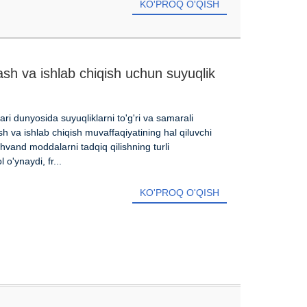
KO'PROQ O'QISH
lash va ishlab chiqish uchun suyuqlik
ari dunyosida suyuqliklarni to'g'ri va samarali
tish va ishlab chiqish muvaffaqiyatining hal qiluvchi
yohvand moddalarni tadqiq qilishning turli
o'ynaydi, fr...
KO'PROQ O'QISH