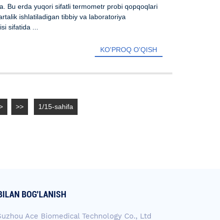
. Bu erda yuqori sifatli termometr probi qopqoqlari
artalik ishlatiladigan tibbiy va laboratoriya
 sifatida ...
KO'PROQ O'QISH
>
>>
1/15-sahifa
 BILAN BOG'LANISH
Suzhou Ace Biomedical Technology Co., Ltd