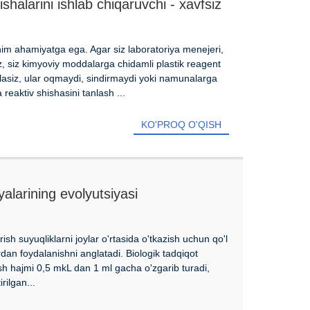
ishalarini ishlab chiqaruvchi - xavfsiz
mli
uhim ahamiyatga ega. Agar siz laboratoriya menejeri,
iz, siz kimyoviy moddalarga chidamli plastik reagent
 bilasiz, ular oqmaydi, sindirmaydi yoki namunalarga
 reaktiv shishasini tanlash ...
KO'PROQ O'QISH
yalarining evolyutsiyasi
rish suyuqliklarni joylar o'rtasida o'tkazish uchun qo'l
rdan foydalanishni anglatadi. Biologik tadqiqot
ish hajmi 0,5 mkL dan 1 ml gacha o'zgarib turadi,
rilgan...