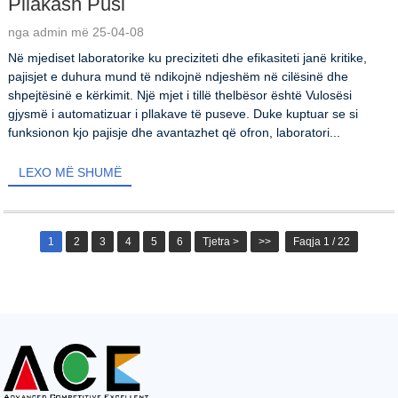
Pllakash Pusi
nga admin më 25-04-08
Në mjediset laboratorike ku preciziteti dhe efikasiteti janë kritike,
pajisjet e duhura mund të ndikojnë ndjeshëm në cilësinë dhe
shpejtësinë e kërkimit. Një mjet i tillë thelbësor është Vulosësi
gjysmë i automatizuar i pllakave të puseve. Duke kuptuar se si
funksionon kjo pajisje dhe avantazhet që ofron, laboratori...
LEXO MË SHUMË
1
2
3
4
5
6
Tjetra >
>>
Faqja 1 / 22