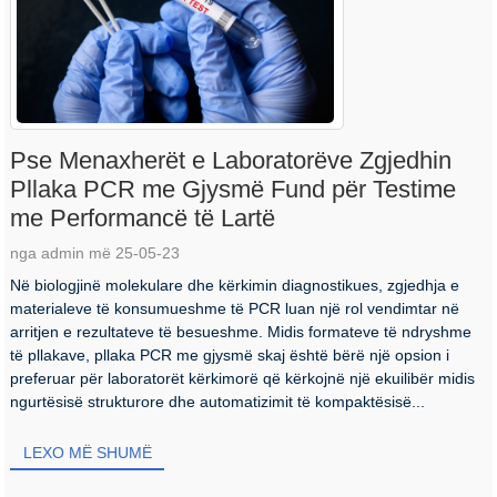
Pse Menaxherët e Laboratorëve Zgjedhin
Pllaka PCR me Gjysmë Fund për Testime
me Performancë të Lartë
nga admin më 25-05-23
Në biologjinë molekulare dhe kërkimin diagnostikues, zgjedhja e
materialeve të konsumueshme të PCR luan një rol vendimtar në
arritjen e rezultateve të besueshme. Midis formateve të ndryshme
të pllakave, pllaka PCR me gjysmë skaj është bërë një opsion i
preferuar për laboratorët kërkimorë që kërkojnë një ekuilibër midis
ngurtësisë strukturore dhe automatizimit të kompaktësisë...
LEXO MË SHUMË