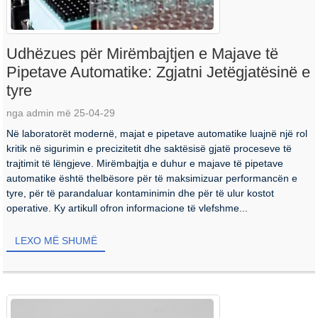
Udhëzues për Mirëmbajtjen e Majave të
Pipetave Automatike: Zgjatni Jetëgjatësinë e
tyre
nga admin më 25-04-29
Në laboratorët modernë, majat e pipetave automatike luajnë një rol
kritik në sigurimin e precizitetit dhe saktësisë gjatë proceseve të
trajtimit të lëngjeve. Mirëmbajtja e duhur e majave të pipetave
automatike është thelbësore për të maksimizuar performancën e
tyre, për të parandaluar kontaminimin dhe për të ulur kostot
operative. Ky artikull ofron informacione të vlefshme...
LEXO MË SHUMË