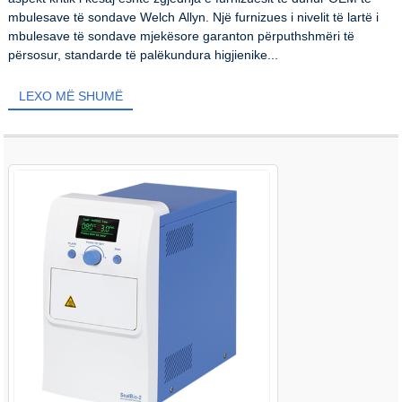
mbulesave të sondave Welch Allyn. Një furnizues i nivelit të lartë i
mbulesave të sondave mjekësore garanton përputhshmëri të
përsosur, standarde të palëkundura higjienike...
LEXO MË SHUMË