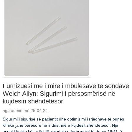
Furnizuesi më i mirë i mbulesave të sondave
Welch Allyn: Sigurimi i përsosmërisë në
kujdesin shëndetësor
nga admin më 25-04-24
Sigurimi i sigurisë së pacientit dhe optimizimi i rrjedhave të punës
klinike janë parësore në industrinë e kujdesit shëndetësor. Një
aspekt kritik i kësaj është zgjedhja e furnizuesit të duhur OEM të