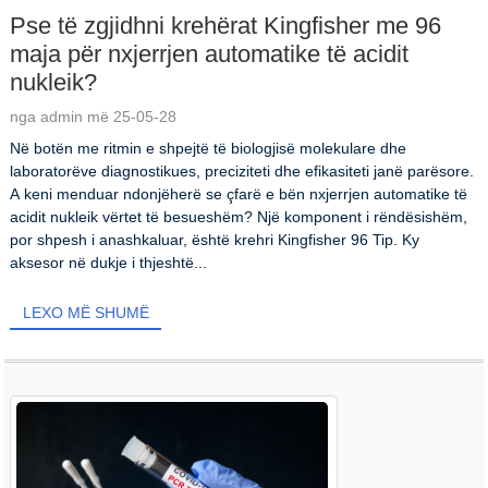
Pse të zgjidhni krehërat Kingfisher me 96
maja për nxjerrjen automatike të acidit
nukleik?
nga admin më 25-05-28
Në botën me ritmin e shpejtë të biologjisë molekulare dhe
laboratorëve diagnostikues, preciziteti dhe efikasiteti janë parësore.
A keni menduar ndonjëherë se çfarë e bën nxjerrjen automatike të
acidit nukleik vërtet të besueshëm? Një komponent i rëndësishëm,
por shpesh i anashkaluar, është krehri Kingfisher 96 Tip. Ky
aksesor në dukje i thjeshtë...
LEXO MË SHUMË