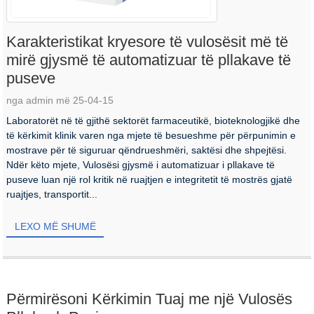
Karakteristikat kryesore të vulosësit më të
mirë gjysmë të automatizuar të pllakave të
puseve
nga admin më 25-04-15
Laboratorët në të gjithë sektorët farmaceutikë, bioteknologjikë dhe
të kërkimit klinik varen nga mjete të besueshme për përpunimin e
mostrave për të siguruar qëndrueshmëri, saktësi dhe shpejtësi.
Ndër këto mjete, Vulosësi gjysmë i automatizuar i pllakave të
puseve luan një rol kritik në ruajtjen e integritetit të mostrës gjatë
ruajtjes, transportit...
LEXO MË SHUMË
Përmirësoni Kërkimin Tuaj me një Vulosës