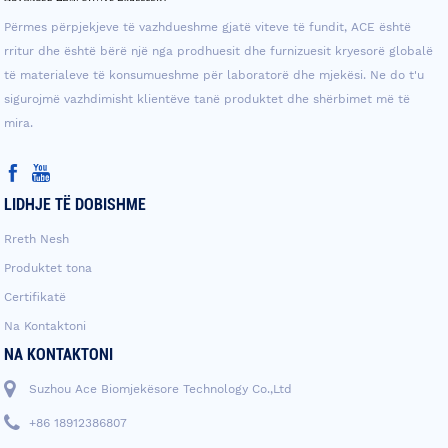
Përmes përpjekjeve të vazhdueshme gjatë viteve të fundit, ACE është
rritur dhe është bërë një nga prodhuesit dhe furnizuesit kryesorë globalë
të materialeve të konsumueshme për laboratorë dhe mjekësi. Ne do t'u
sigurojmë vazhdimisht klientëve tanë produktet dhe shërbimet më të
mira.
LIDHJE TË DOBISHME
Rreth Nesh
Produktet tona
Certifikatë
Na Kontaktoni
NA KONTAKTONI
Suzhou Ace Biomjekësore Technology Co.,Ltd
+86 18912386807