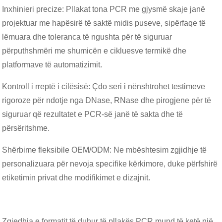
Inxhinieri precize: Pllakat tona PCR me gjysmë skaje janë
projektuar me hapësirë ​​të saktë midis puseve, sipërfaqe të
lëmuara dhe toleranca të ngushta për të siguruar
përputhshmëri me shumicën e cikluesve termikë dhe
platformave të automatizimit.
Kontroll i rreptë i cilësisë: Çdo seri i nënshtrohet testimeve
rigoroze për ndotje nga DNase, RNase dhe pirogjene për të
siguruar që rezultatet e PCR-së janë të sakta dhe të
përsëritshme.
Shërbime fleksibile OEM/ODM: Ne mbështesim zgjidhje të
personalizuara për nevoja specifike kërkimore, duke përfshirë
etiketimin privat dhe modifikimet e dizajnit.
Zgjedhja e formatit të duhur të pllakës PCR mund të ketë një