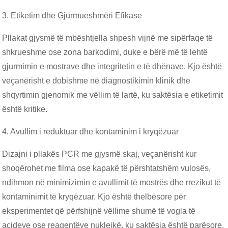
3. Etiketim dhe Gjurmueshmëri Efikase
Pllakat gjysmë të mbështjella shpesh vijnë me sipërfaqe të
shkrueshme ose zona barkodimi, duke e bërë më të lehtë
gjurmimin e mostrave dhe integritetin e të dhënave. Kjo është
veçanërisht e dobishme në diagnostikimin klinik dhe
shqyrtimin gjenomik me vëllim të lartë, ku saktësia e etiketimit
është kritike.
4. Avullim i reduktuar dhe kontaminim i kryqëzuar
Dizajni i pllakës PCR me gjysmë skaj, veçanërisht kur
shoqërohet me filma ose kapakë të përshtatshëm vulosës,
ndihmon në minimizimin e avullimit të mostrës dhe rrezikut të
kontaminimit të kryqëzuar. Kjo është thelbësore për
eksperimentet që përfshijnë vëllime shumë të vogla të
acideve ose reagentëve nukleikë, ku saktësia është parësore.