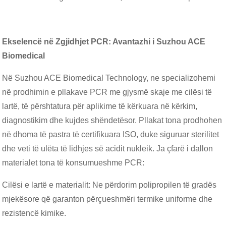
Ekselencë në Zgjidhjet PCR: Avantazhi i Suzhou ACE
Biomedical
Në Suzhou ACE Biomedical Technology, ne specializohemi
në prodhimin e pllakave PCR me gjysmë skaje me cilësi të
lartë, të përshtatura për aplikime të kërkuara në kërkim,
diagnostikim dhe kujdes shëndetësor. Pllakat tona prodhohen
në dhoma të pastra të certifikuara ISO, duke siguruar sterilitet
dhe veti të ulëta të lidhjes së acidit nukleik. Ja çfarë i dallon
materialet tona të konsumueshme PCR:
Cilësi e lartë e materialit: Ne përdorim polipropilen të gradës
mjekësore që garanton përçueshmëri termike uniforme dhe
rezistencë kimike.