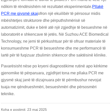
ndikim të rëndësishëm në rezultatet eksperimentale.
Pllakë
PCR me gjysmë skaj
ofron një ekuilibër të përsosur midis
mbështetjes strukturore dhe përputhshmërisë së
automatizimit, duke e bërë atë një zgjedhje të besueshme në
laboratorët e shkencave të jetës. Në Suzhou ACE Biomedical
Technology, ne jemi të përkushtuar për të ofruar materiale të
konsumueshme PCR të besueshme dhe me performancë të
lartë për të fuqizuar zbulimin shkencor dhe saktësinë klinike.
Pavarësisht nëse po kryeni diagnostikime rutinë apo kërkime
gjenomike të përparuara, zgjidhjet tona me pllaka PCR me
gjysmë skaj janë të dizajnuara për të përmbushur nevojat
tuaja me qëndrueshmëri, besueshmëri dhe përsosmëri
teknike.
Koha e postimit: 23 maj 2025