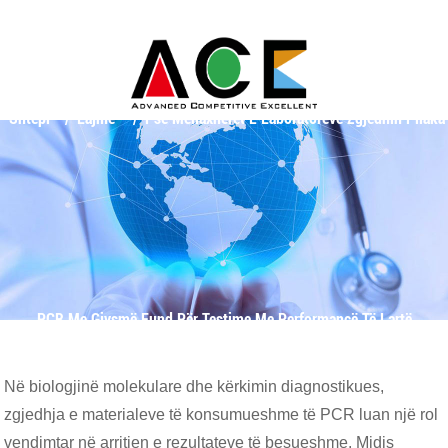
Shtëpi
Lajme
Pse Menaxherët E Laboratorëve Zgjedhin Pllaka
PCR Me Gjysmë Fund Për Testime Me Performancë Të Lartë
Në biologjinë molekulare dhe kërkimin diagnostikues,
zgjedhja e materialeve të konsumueshme të PCR luan një rol
vendimtar në arritjen e rezultateve të besueshme. Midis