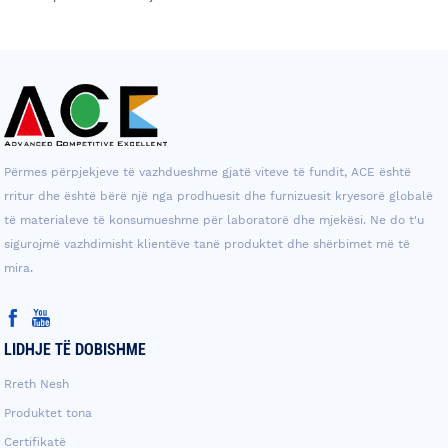
Përmes përpjekjeve të vazhdueshme gjatë viteve të fundit, ACE është
rritur dhe është bërë një nga prodhuesit dhe furnizuesit kryesorë globalë
të materialeve të konsumueshme për laboratorë dhe mjekësi. Ne do t'u
sigurojmë vazhdimisht klientëve tanë produktet dhe shërbimet më të
mira.
LIDHJE TË DOBISHME
Rreth Nesh
Produktet tona
Certifikatë