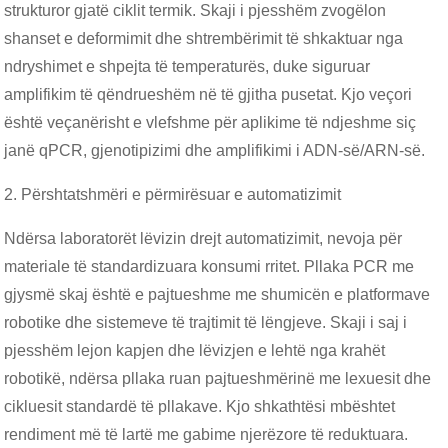
strukturor gjatë ciklit termik. Skaji i pjesshëm zvogëlon
shanset e deformimit dhe shtrembërimit të shkaktuar nga
ndryshimet e shpejta të temperaturës, duke siguruar
amplifikim të qëndrueshëm në të gjitha pusetat. Kjo veçori
është veçanërisht e vlefshme për aplikime të ndjeshme siç
janë qPCR, gjenotipizimi dhe amplifikimi i ADN-së/ARN-së.
2. Përshtatshmëri e përmirësuar e automatizimit
Ndërsa laboratorët lëvizin drejt automatizimit, nevoja për
materiale të standardizuara konsumi rritet. Pllaka PCR me
gjysmë skaj është e pajtueshme me shumicën e platformave
robotike dhe sistemeve të trajtimit të lëngjeve. Skaji i saj i
pjesshëm lejon kapjen dhe lëvizjen e lehtë nga krahët
robotikë, ndërsa pllaka ruan pajtueshmërinë me lexuesit dhe
cikluesit standardë të pllakave. Kjo shkathtësi mbështet
rendiment më të lartë me gabime njerëzore të reduktuara.