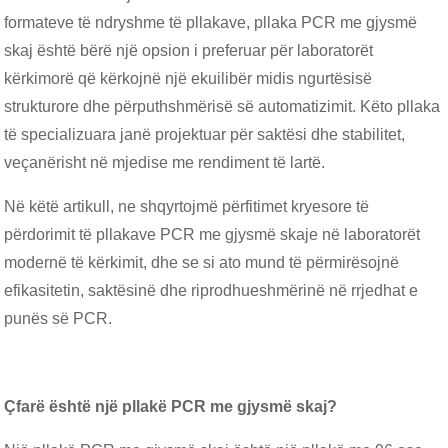
formateve të ndryshme të pllakave, pllaka PCR me gjysmë
skaj është bërë një opsion i preferuar për laboratorët
kërkimorë që kërkojnë një ekuilibër midis ngurtësisë
strukturore dhe përputhshmërisë së automatizimit. Këto pllaka
të specializuara janë projektuar për saktësi dhe stabilitet,
veçanërisht në mjedise me rendiment të lartë.
Në këtë artikull, ne shqyrtojmë përfitimet kryesore të
përdorimit të pllakave PCR me gjysmë skaje në laboratorët
modernë të kërkimit, dhe se si ato mund të përmirësojnë
efikasitetin, saktësinë dhe riprodhueshmërinë në rrjedhat e
punës së PCR.
Çfarë është një pllakë PCR me gjysmë skaj?