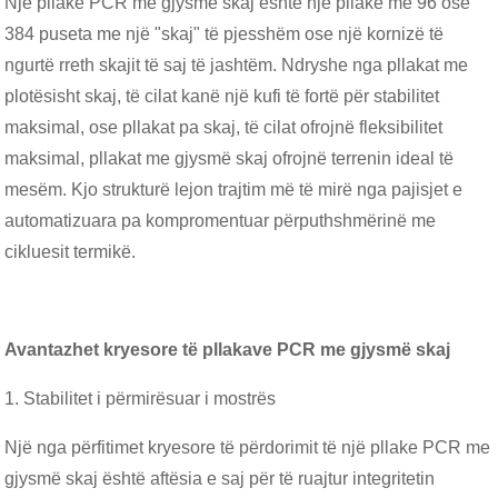
Një pllakë PCR me gjysmë skaj është një pllakë me 96 ose
384 puseta me një "skaj" të pjesshëm ose një kornizë të
ngurtë rreth skajit të saj të jashtëm. Ndryshe nga pllakat me
plotësisht skaj, të cilat kanë një kufi të fortë për stabilitet
maksimal, ose pllakat pa skaj, të cilat ofrojnë fleksibilitet
maksimal, pllakat me gjysmë skaj ofrojnë terrenin ideal të
mesëm. Kjo strukturë lejon trajtim më të mirë nga pajisjet e
automatizuara pa kompromentuar përputhshmërinë me
cikluesit termikë.
Avantazhet kryesore të pllakave PCR me gjysmë skaj
1. Stabilitet i përmirësuar i mostrës
Një nga përfitimet kryesore të përdorimit të një pllake PCR me
gjysmë skaj është aftësia e saj për të ruajtur integritetin