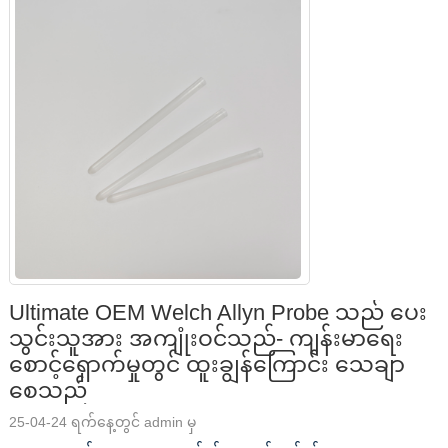
Ultimate OEM Welch Allyn Probe သည် ပေး
သွင်းသူအား အကျုံးဝင်သည်- ကျန်းမာရေး
စောင့်ရှောက်မှုတွင် ထူးချွန်ကြောင်း သေချာ
စေသည်
25-04-24 ရက်နေ့တွင် admin မှ