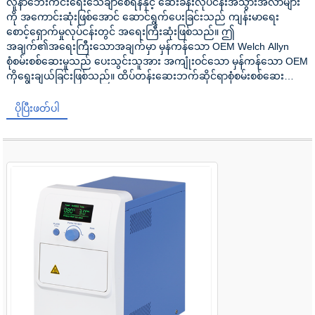
လူနာဘေးကင်းရေးသေချာစေရန်နှင့် ဆေးခန်းလုပ်ငန်းအသွားအလာများ
ကို အကောင်းဆုံးဖြစ်အောင် ဆောင်ရွက်ပေးခြင်းသည် ကျန်းမာရေး
စောင့်ရှောက်မှုလုပ်ငန်းတွင် အရေးကြီးဆုံးဖြစ်သည်။ ဤ
အချက်၏အရေးကြီးသောအချက်မှာ မှန်ကန်သော OEM Welch Allyn
စုံစမ်းစစ်ဆေးမှုသည် ပေးသွင်းသူအား အကျုံးဝင်သော မှန်ကန်သော OEM
ကိုရွေးချယ်ခြင်းဖြစ်သည်။ ထိပ်တန်းဆေးဘက်ဆိုင်ရာစုံစမ်းစစ်ဆေး
မှုသည် ပေးသွင်းသူအား ပြီးပြည့်စုံသော လိုက်ဖက်ညီမှုကို အာမခံသည်၊ မ
ယိမ်းယိုင်သော တစ်ကိုယ်ရေသန့်ရှင်းမှုစံနှုန်းကို အာမခံသည်...
ပိုပြီးဖတ်ပါ