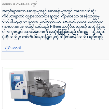
admin မှ 25-06-06 တွင်
အလုပ်များသော ဆေးရုံများနှင့် ဆေးခန်းများတွင် အသေးငယ်ဆုံး
ကိရိယာများပင် လူနာဘေးကင်းရေးတွင် ကြီးမားသော အခန်းကဏ္ဍမှ
ပါဝင်ပါသည်။ မကြာခဏ သတိမမူမိသော အရာတစ်ခုလား။ သာမိုမီတာ
ကာဗာများ။ အကယ်၍ သင်သည် Hillrom သာမိုမီတာများကို အသုံးပြုနေ
ပါက၊ မှားယွင်းသောအဖုံးများကို အသုံးပြုခြင်းသည် တိကျမှု—သို့မဟုတ်
ပိုဆိုးသည်မှာ တစ်ကိုယ်ရေသန့်ရှင်းမှုကို ထိခိုက်စေနိုင်သည်။ မည်သည့်
သာမိုမီတာ အဖုံးများသည် ကျွန်ုပ်တို့အတွက် အန္တရာယ်ကင်းမည်ကို မ
သေချာပါ...
ပိုပြီးဖတ်ပါ