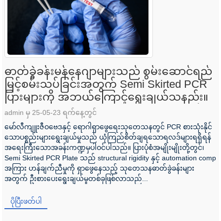
ဓာတ်ခွဲခန်းမန်နေဂျာများသည် စွမ်းဆောင်ရည်
မြင့်စမ်းသပ်ခြင်းအတွက် Semi Skirted PCR
ပြားများကို အဘယ်ကြောင့်ရွေးချယ်သနည်း။
admin မှ 25-05-23 ရက်နေ့တွင်
မော်လီကျူးဇီဝဗေဒနှင့် ရောဂါရှာဖွေရေးသုတေသနတွင် PCR စားသုံးနိုင်
သောပစ္စည်းများရွေးချယ်မှုသည် ယုံကြည်စိတ်ချရသောရလဒ်များရရှိရန်
အရေးကြီးသောအခန်းကဏ္ဍမှပါဝင်ပါသည်။ ပြားပုံစံအမျိုးမျိုးတို့တွင်၊
Semi Skirted PCR Plate သည် structural rigidity နှင့် automation comp
အကြား ဟန်ချက်ညီမှုကို ရှာဖွေနေသည့် သုတေသနဓာတ်ခွဲခန်းများ
အတွက် ဦးစားပေးရွေးချယ်မှုတစ်ခုဖြစ်လာသည်...
ပိုပြီးဖတ်ပါ