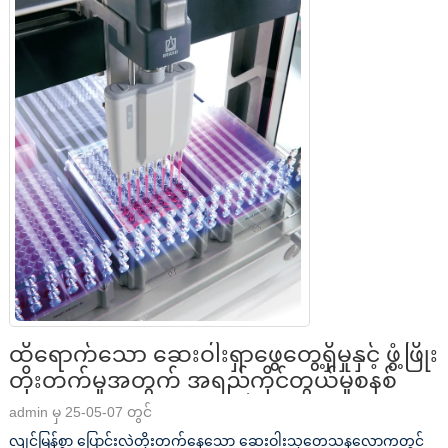
ထိရောက်သော ဆေးဝါးရှာဖွေတွေ့ရှိမှုနှင့် ဖွံ့ဖြိုး
တိုးတက်မှုအတွက် အရည်ကိုင်တွယ်မှုစနစ်
admin မှ 25-05-07 တွင်
လျင်မြန်စွာ ပြောင်းလဲတိုးတက်နေသော ဆေးဝါးသုတေသနလောကတွင်