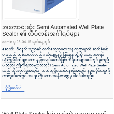
အကောင်းဆုံး Semi Automated Well Plate
Sealer ၏ ထိပ်တန်းအင်္ဂါရပ်များ
admin မှ 25-04-15 ရက်နေ့တွင်
ဆေးဝါး၊ ဇီဝနည်းပညာနှင့် လက်တွေ့သုတေသန ကဏ္ဍများရှိ ဓာတ်ခွဲခန်း
များသည် တစ်သမတ်တည်း၊ တိကျမှုနှင့် မြန်နှုန်းတို့ကို သေချာစေရန်
ယုံကြည်စိတ်ချရသော နမူနာလုပ်ဆောင်ခြင်းကိရိယာများပေါ်တွင် မူတည်
ပါသည်။ ဤကိရိယာများထဲတွင်၊ Semi Automated Well Plate Sealer
သည် သိုလှောင်မှုအတွင်း၊ သယ်ယူပို့ဆောင်နေစဉ်အတွင်း နမူနာခိုင်မာမှုကို
ကာကွယ်ရာတွင် အရေးကြီးသောအခန်းကဏ္ဍမှ ပါဝင်ပါသည်။
ပိုပြီးဖတ်ပါ
Well Plate Sealer ဖြင့် သင်၏ သုတေသနကို