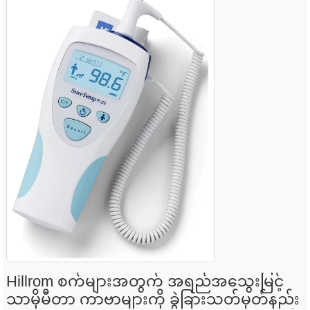
Hillrom စက်များအတွက် အရည်အသွေးမြင့်
သာမိုမီတာ ကာဗာများကို ခွဲခြားသတ်မှတ်နည်း