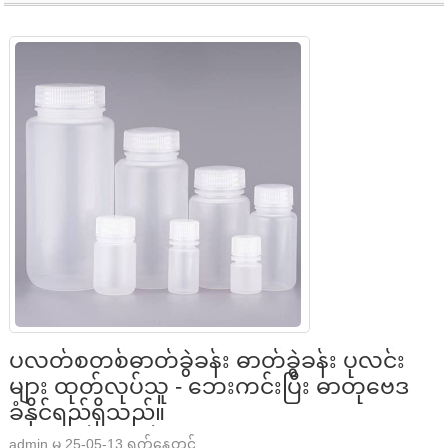
ပလတ်စတစ်ဓာတ်ခွဲခန်း ဓာတ်ခွဲခန်း ပုလင်း
များ ထုတ်လုပ်သူ - ဘေးကင်းပြီး ဓာတုဗေဒ
ခံနိုင်ရည်ရှိသည်။
admin မှ 25-05-13 ရက်နေ့တွင်