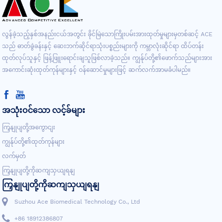
လွန်ခဲ့သည့်နှစ်အနည်းငယ်အတွင်း ခိုင်မြဲသောကြိုးပမ်းအားထုတ်မှုများမှတစ်ဆင့် ACE
သည် ဓာတ်ခွဲခန်းနှင့် ဆေးဘက်ဆိုင်ရာသုံးပစ္စည်းများကို ကမ္ဘာလုံးဆိုင်ရာ ထိပ်တန်း
ထုတ်လုပ်သူနှင့် ဖြန့်ဖြူးရောင်းချသူဖြစ်လာခဲ့သည်။ ကျွန်ုပ်တို့၏ဖောက်သည်များအား
အကောင်းဆုံးထုတ်ကုန်များနှင့် ဝန်ဆောင်မှုများဖြင့် ဆက်လက်အာမခံပါမည်။
အသုံးဝင်သော လင့်ခ်များ
ကြှနျုပျတို့အကွောငျး
ကျွန်ုပ်တို့၏ထုတ်ကုန်များ
လက်မှတ်
ကြှနျုပျတို့ကိုဆကျသှယျရနျ
ကြှနျုပျတို့ကိုဆကျသှယျရနျ
Suzhou Ace Biomedical Technology Co., Ltd
+86 18912386807