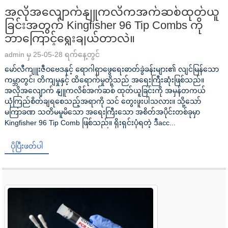
အလိုအလျောက်နျူကလိကအက်ဆစ်ထုတ်ယူ
ခြင်းအတွက် Kingfisher 96 Tip Combs ကို
ဘာကြောင့်ရွေးချယ်တာလဲ။
admin မှ 25-05-28 ရက်နေ့တွင်
မော်လီကျူးဇီဝဗေဒနှင့် ရောဂါရှာဖွေရေးဓာတ်ခွဲခန်းများ၏ လျင်မြန်သော
ကမ္ဘာတွင်၊ တိကျမှုနှင့် ထိရောက်မှုတို့သည် အရေးကြီးဆုံးဖြစ်သည်။
အလိုအလျောက် နျူကလိစ်အက်ဆစ် ထုတ်ယူခြင်းကို အမှန်တကယ်
ယုံကြည်စိတ်ချရစေသည့်အရာကို သင် တွေးဖူးပါသလား။ သို့သော်
မကြာခဏ သတိမမူမိသော အရေးကြီးသော အစိတ်အပိုင်းတစ်ခုမှာ
Kingfisher 96 Tip Comb ဖြစ်သည်။ ရိုးရှင်းပုံရတဲ့ ဒီacc...
ပိုပြီးဖတ်ပါ