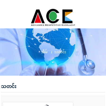
အိမ်
သတင်း
သတင်း