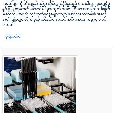
အရည်များကို တိကျမှန်ကန်စွာ ကိုင်တွယ်နိုင်မှုသည် ဆေးဝါးရှာဖွေတွေ့ရှိမှု
နှင့် ဖွံ့ဖြိုးတိုးတက်မှုအောင်မြင်မှုအတွက် အရေးကြီးသောအချက်တစ်ချက်
ဖြစ်သည်။ အရည် ကိုင်တွယ်မှုစနစ်များသည် ဆေးသုတေသန၏ အဆင့်
အမျိုးမျိုးတွင် တိကျမှုကို ထိန်းသိမ်းရာတွင် အဓိကအခန်းကဏ္ဍမှ ပါဝင်
ပါသည်။
ပိုပြီးဖတ်ပါ