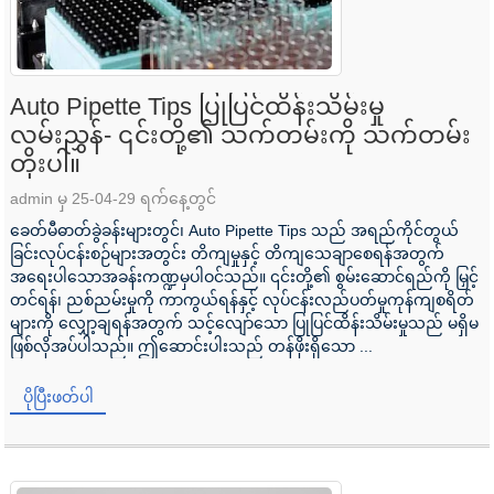
Auto Pipette Tips ပြုပြင်ထိန်းသိမ်းမှု
လမ်းညွှန်- ၎င်းတို့၏ သက်တမ်းကို သက်တမ်း
တိုးပါ။
admin မှ 25-04-29 ရက်နေ့တွင်
ခေတ်မီဓာတ်ခွဲခန်းများတွင်၊ Auto Pipette Tips သည် အရည်ကိုင်တွယ်
ခြင်းလုပ်ငန်းစဉ်များအတွင်း တိကျမှုနှင့် တိကျသေချာစေရန်အတွက်
အရေးပါသောအခန်းကဏ္ဍမှပါဝင်သည်။ ၎င်းတို့၏ စွမ်းဆောင်ရည်ကို မြှင့်
တင်ရန်၊ ညစ်ညမ်းမှုကို ကာကွယ်ရန်နှင့် လုပ်ငန်းလည်ပတ်မှုကုန်ကျစရိတ်
များကို လျှော့ချရန်အတွက် သင့်လျော်သော ပြုပြင်ထိန်းသိမ်းမှုသည် မရှိမ
ဖြစ်လိုအပ်ပါသည်။ ဤဆောင်းပါးသည် တန်ဖိုးရှိသော ...
ပိုပြီးဖတ်ပါ