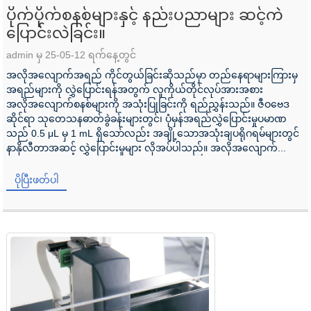
ပိုက်ပိုက်စနစ်များနှင့် နည်းပညာများ ဆင့်ကဲ
ပြောင်းလဲခြင်း။
admin မှ 25-05-12 ရက်နေ့တွင်
အလိုအလျောက်အရည် ကိုင်တွယ်ခြင်းဆိုသည်မှာ တည်နေရာများကြားမှ
အရည်များကို လွှဲပြောင်းရန်အတွက် လူကိုယ်တိုင်လုပ်အားအစား
အလိုအလျောက်စနစ်များကို အသုံးပြုခြင်းကို ရည်ညွှန်းသည်။ ဇီဝဗေဒ
ဆိုင်ရာ သုတေသနဓာတ်ခွဲခန်းများတွင်၊ ပုံမှန်အရည်လွှဲပြောင်းမှုပမာဏ
သည် 0.5 μL မှ 1 mL ရှိသော်လည်း အချို့သောအသုံးချပရိုဂရမ်များတွင်
နာနိုလီတာအဆင့် လွှဲပြောင်းမှုများ လိုအပ်ပါသည်။ အလိုအလျောက်...
ပိုပြီးဖတ်ပါ