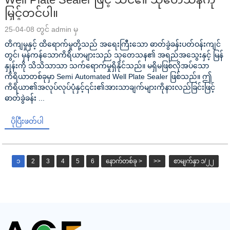
မြှင့်တင်ပါ။
25-04-08 တွင် admin မှ
တိကျမှုနှင့် ထိရောက်မှုတို့သည် အရေးကြီးသော ဓာတ်ခွဲခန်းပတ်ဝန်းကျင်
တွင်၊ မှန်ကန်သောကိရိယာများသည် သုတေသန၏ အရည်အသွေးနှင့် မြန်
နှုန်းကို သိသိသာသာ သက်ရောက်မှုရှိနိုင်သည်။ မရှိမဖြစ်လိုအပ်သော
ကိရိယာတစ်ခုမှာ Semi Automated Well Plate Sealer ဖြစ်သည်။ ဤ
ကိရိယာ၏အလုပ်လုပ်ပုံနှင့်၎င်း၏အားသာချက်များကိုနားလည်ခြင်းဖြင့်
ဓာတ်ခွဲခန်း ...
ပိုပြီးဖတ်ပါ
၁
2
3
4
5
6
နောက်တစ်ခု >
>>
စာမျက်နှာ ၁/၂၂