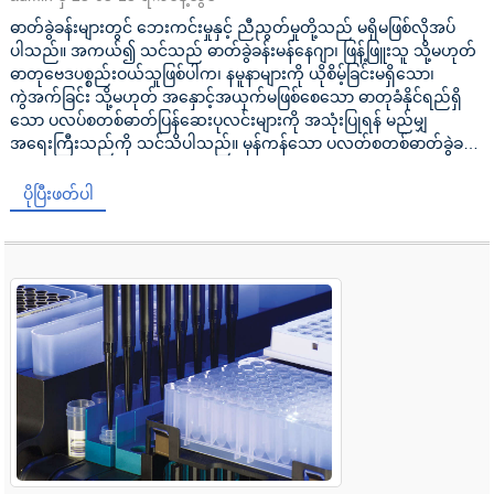
ဓာတ်ခွဲခန်းများတွင် ဘေးကင်းမှုနှင့် ညီညွတ်မှုတို့သည် မရှိမဖြစ်လိုအပ်
ပါသည်။ အကယ်၍ သင်သည် ဓာတ်ခွဲခန်းမန်နေဂျာ၊ ဖြန့်ဖြူးသူ သို့မဟုတ်
ဓာတုဗေဒပစ္စည်းဝယ်သူဖြစ်ပါက၊ နမူနာများကို ယိုစိမ့်ခြင်းမရှိသော၊
ကွဲအက်ခြင်း သို့မဟုတ် အနှောင့်အယှက်မဖြစ်စေသော ဓာတုခံနိုင်ရည်ရှိ
သော ပလပ်စတစ်ဓာတ်ပြန်ဆေးပုလင်းများကို အသုံးပြုရန် မည်မျှ
အရေးကြီးသည်ကို သင်သိပါသည်။ မှန်ကန်သော ပလတ်စတစ်ဓာတ်ခွဲခန်း
ဓါတ်ခွဲခန်းကို ရွေးချယ်ခြင်း...
ပိုပြီးဖတ်ပါ