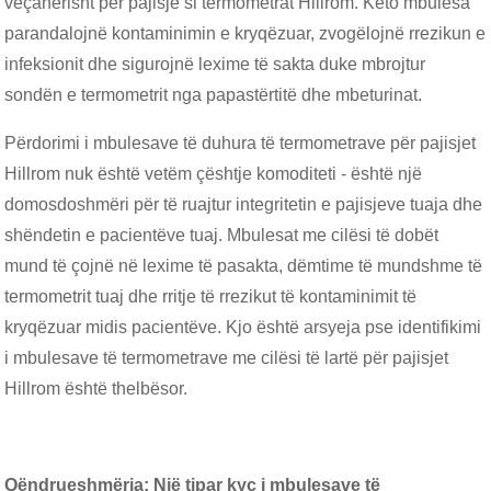
veçanërisht për pajisje si termometrat Hillrom. Këto mbulesa
parandalojnë kontaminimin e kryqëzuar, zvogëlojnë rrezikun e
infeksionit dhe sigurojnë lexime të sakta duke mbrojtur
sondën e termometrit nga papastërtitë dhe mbeturinat.
Përdorimi i mbulesave të duhura të termometrave për pajisjet
Hillrom nuk është vetëm çështje komoditeti - është një
domosdoshmëri për të ruajtur integritetin e pajisjeve tuaja dhe
shëndetin e pacientëve tuaj. Mbulesat me cilësi të dobët
mund të çojnë në lexime të pasakta, dëmtime të mundshme të
termometrit tuaj dhe rritje të rrezikut të kontaminimit të
kryqëzuar midis pacientëve. Kjo është arsyeja pse identifikimi
i mbulesave të termometrave me cilësi të lartë për pajisjet
Hillrom është thelbësor.
Qëndrueshmëria: Një tipar kyç i mbulesave të