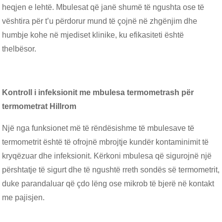
heqjen e lehtë. Mbulesat që janë shumë të ngushta ose të
vështira për t’u përdorur mund të çojnë në zhgënjim dhe
humbje kohe në mjediset klinike, ku efikasiteti është
thelbësor.
Kontroll i infeksionit me mbulesa termometrash për
termometrat Hillrom
Një nga funksionet më të rëndësishme të mbulesave të
termometrit është të ofrojnë mbrojtje kundër kontaminimit të
kryqëzuar dhe infeksionit. Kërkoni mbulesa që sigurojnë një
përshtatje të sigurt dhe të ngushtë rreth sondës së termometrit,
duke parandaluar që çdo lëng ose mikrob të bjerë në kontakt
me pajisjen.