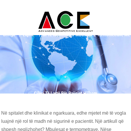
Shtëpi
Lajme
Si Të Identifikoni Mbulesat E Termometrave Me
Cilësi Të Lartë Për Pajisjet Hillrom
Në spitalet dhe klinikat e ngarkuara, edhe mjetet më të vogla
luajnë një rol të madh në sigurinë e pacientit. Një artikull që
shpesh neglizhohet? Mbulesat e termometrave. Nëse