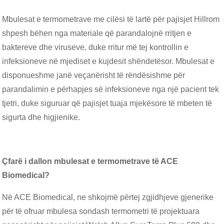
Mbulesat e termometrave me cilësi të lartë për pajisjet Hillrom
shpesh bëhen nga materiale që parandalojnë rritjen e
baktereve dhe viruseve, duke rritur më tej kontrollin e
infeksioneve në mjediset e kujdesit shëndetësor. Mbulesat e
disponueshme janë veçanërisht të rëndësishme për
parandalimin e përhapjes së infeksioneve nga një pacient tek
tjetri, duke siguruar që pajisjet tuaja mjekësore të mbeten të
sigurta dhe higjienike.
Çfarë i dallon mbulesat e termometrave të ACE
Biomedical?
Në ACE Biomedical, ne shkojmë përtej zgjidhjeve gjenerike
për të ofruar mbulesa sondash termometri të projektuara