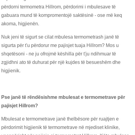
përdorni termometra Hillrom, përdorimi i mbulesave të
gabuara mund të kompromentojë saktësinë - ose më keq
akoma, higjienën.
Nuk jeni të sigurt se cilat mbulesa termometrash janë të
sigurta për t'u përdorur me pajisjet tuaja Hillrom? Mos u
shqetësoni - ne ju ofrojmë këshilla për t'ju ndihmuar të
zgjidhni ato të duhurat për një kujdes të besueshëm dhe
higjienik.
Pse janë të rëndësishme mbulesat e termometrave për
pajisjet Hillrom?
Mbulesat e termometrave janë thelbësore për ruajtjen e
përdorimit higjienik të termometrave në mjediset klinike,