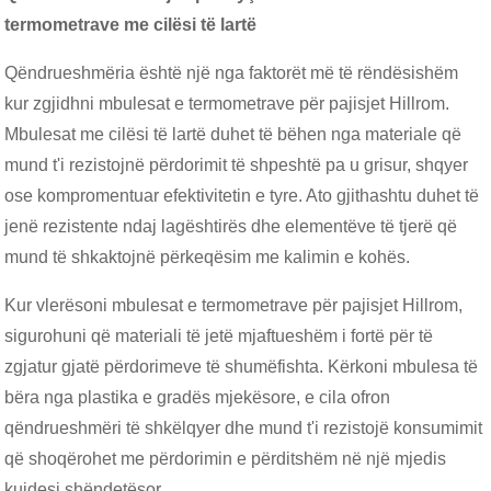
termometrave me cilësi të lartë
Qëndrueshmëria është një nga faktorët më të rëndësishëm
kur zgjidhni mbulesat e termometrave për pajisjet Hillrom.
Mbulesat me cilësi të lartë duhet të bëhen nga materiale që
mund t'i rezistojnë përdorimit të shpeshtë pa u grisur, shqyer
ose kompromentuar efektivitetin e tyre. Ato gjithashtu duhet të
jenë rezistente ndaj lagështirës dhe elementëve të tjerë që
mund të shkaktojnë përkeqësim me kalimin e kohës.
Kur vlerësoni mbulesat e termometrave për pajisjet Hillrom,
sigurohuni që materiali të jetë mjaftueshëm i fortë për të
zgjatur gjatë përdorimeve të shumëfishta. Kërkoni mbulesa të
bëra nga plastika e gradës mjekësore, e cila ofron
qëndrueshmëri të shkëlqyer dhe mund t'i rezistojë konsumimit
që shoqërohet me përdorimin e përditshëm në një mjedis
kujdesi shëndetësor.