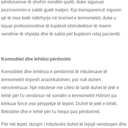
përdoruesve të shohin sondën qartë, duke siguruar
pozicionimin e saktë gjatë matjes. Kjo transparencë siguron
që të mos ketë ndërhyrje në leximet e termometrit, duke u
lejuar profesionistëve të kujdesit shëndetësor të marrin
vendime të shpejta dhe të sakta për kujdesin ndaj pacientit.
Komoditet dhe lehtësi përdorimi
Komoditeti dhe lehtësia e përdorimit të mbulesave të
termometrit shpesh anashkalohen, por nuk duhen
nënvlerësuar. Një mbulesë me cilësi të lartë duhet të jetë e
lehtë për t'u vendosur në sondën e termometrit Hillrom pa
kërkuar forcë ose përpjekje të tepërt. Duhet të jetë e lehtë,
fleksibile dhe e lehtë për t'u hequr pas përdorimit.
Për më tepër, dizajni i mbulesës duhet të lejojë vendosjen dhe