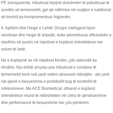
PE transparente, mbulesat lejojnë dukshmëri të pakufizuar të
sondës së termometrit, gjë që ndihmon në ruajtjen e saktësisë
së leximit pa kompromentuar higjienën.
4. Aplikim dhe Heqje e Lehtë: Dizajni inteligjent lejon
vendosje dhe heqje të shpejtë, duke përmirësuar efikasitetin e
rrjedhës së punës në mjediset e kujdesit shëndetësor me
volum të lartë.
Ne e kuptojmë se në mjediset klinike, çdo sekondë ka
rëndësi. Kjo është arsyeja pse mbulesat e sondave të
termometrit tonë nuk janë vetëm aksesorë mbrojtës - ato janë
një pjesë e besueshme e protokollit tuaj të kontrollit të
infeksioneve. Me ACE Biomedical, ofruesit e kujdesit
shëndetësor mund të mbështeten në cilësi të qëndrueshme
dhe performancë të besueshme me çdo përdorim.