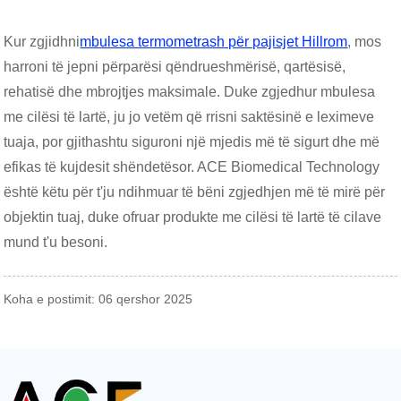
Kur zgjidhni
mbulesa termometrash për pajisjet Hillrom
, mos
harroni të jepni përparësi qëndrueshmërisë, qartësisë,
rehatisë dhe mbrojtjes maksimale. Duke zgjedhur mbulesa
me cilësi të lartë, ju jo vetëm që rrisni saktësinë e leximeve
tuaja, por gjithashtu siguroni një mjedis më të sigurt dhe më
efikas të kujdesit shëndetësor. ACE Biomedical Technology
është këtu për t'ju ndihmuar të bëni zgjedhjen më të mirë për
objektin tuaj, duke ofruar produkte me cilësi të lartë të cilave
mund t'u besoni.
Koha e postimit: 06 qershor 2025