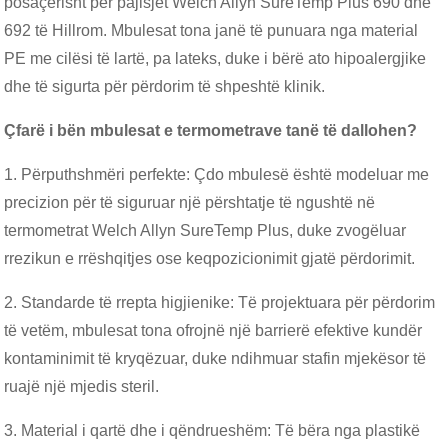
posaçërisht për pajisjet Welch Allyn SureTemp Plus 690 dhe
692 të Hillrom. Mbulesat tona janë të punuara nga material
PE me cilësi të lartë, pa lateks, duke i bërë ato hipoalergjike
dhe të sigurta për përdorim të shpeshtë klinik.
Çfarë i bën mbulesat e termometrave tanë të dallohen?
1. Përputhshmëri perfekte: Çdo mbulesë është modeluar me
precizion për të siguruar një përshtatje të ngushtë në
termometrat Welch Allyn SureTemp Plus, duke zvogëluar
rrezikun e rrëshqitjes ose keqpozicionimit gjatë përdorimit.
2. Standarde të rrepta higjienike: Të projektuara për përdorim
të vetëm, mbulesat tona ofrojnë një barrierë efektive kundër
kontaminimit të kryqëzuar, duke ndihmuar stafin mjekësor të
ruajë një mjedis steril.
3. Material i qartë dhe i qëndrueshëm: Të bëra nga plastikë