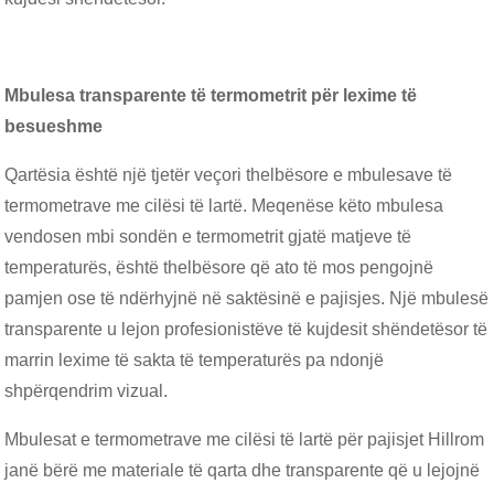
Mbulesa transparente të termometrit për lexime të
besueshme
Qartësia është një tjetër veçori thelbësore e mbulesave të
termometrave me cilësi të lartë. Meqenëse këto mbulesa
vendosen mbi sondën e termometrit gjatë matjeve të
temperaturës, është thelbësore që ato të mos pengojnë
pamjen ose të ndërhyjnë në saktësinë e pajisjes. Një mbulesë
transparente u lejon profesionistëve të kujdesit shëndetësor të
marrin lexime të sakta të temperaturës pa ndonjë
shpërqendrim vizual.
Mbulesat e termometrave me cilësi të lartë për pajisjet Hillrom
janë bërë me materiale të qarta dhe transparente që u lejojnë