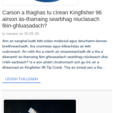
Carson a thaghas tu cìrean Kingfisher 96
airson às-tharraing searbhag niuclasach
fèin-ghluasadach?
le rianaire air 25-05-28
Ann an saoghal luath bith-eòlas moileciuil agus deuchainn-lannan
breithneachaidh, tha cruinneas agus èifeachdas air leth
cudromach. An robh thu a-riamh air smaoineachadh dè a tha a’
dèanamh às-tharraing fèin-ghluasadach searbhag niùclasach dha-
rìribh earbsach? Is e aon phàirt chudromach ach gu tric air a
dhearmad an Kingfisher 96 Tip Comb. Tha an inneal seo a tha
coltach ri sìmplidh...
LEUGH TUILLEADH