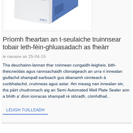
Prìomh fheartan an t-seulaiche truinnsear
tobair leth-fèin-ghluasadach as fheàrr
le rianaire air 25-04-15
Tha deuchainn-lannan thar roinnean cungaidh-leigheis, bith-
theicneòlais agus rannsachaidh clionaigeach an urra ri innealan
giullachd shampall earbsach gus dèanamh cinnteach à
cunbhalachd, cruinneas agus astar. Am measg nan innealan sin,
tha pàirt chudromach aig an Semi Automated Well Plate Sealer ann
a bhith a’ dìon ionracas shampall rè stòradh, còmhdhail...
LEUGH TUILLEADH