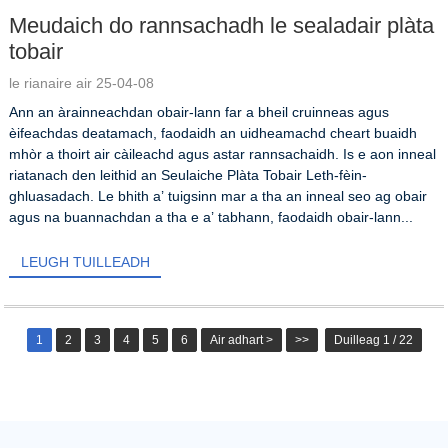
Meudaich do rannsachadh le sealadair plàta
tobair
le rianaire air 25-04-08
Ann an àrainneachdan obair-lann far a bheil cruinneas agus
èifeachdas deatamach, faodaidh an uidheamachd cheart buaidh
mhòr a thoirt air càileachd agus astar rannsachaidh. Is e aon inneal
riatanach den leithid an Seulaiche Plàta Tobair Leth-fèin-
ghluasadach. Le bhith a’ tuigsinn mar a tha an inneal seo ag obair
agus na buannachdan a tha e a’ tabhann, faodaidh obair-lann...
LEUGH TUILLEADH
1
2
3
4
5
6
Air adhart >
>>
Duilleag 1 / 22