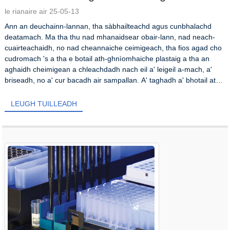
le rianaire air 25-05-13
Ann an deuchainn-lannan, tha sàbhailteachd agus cunbhalachd
deatamach. Ma tha thu nad mhanaidsear obair-lann, nad neach-
cuairteachaidh, no nad cheannaiche ceimigeach, tha fios agad cho
cudromach 's a tha e botail ath-ghnìomhaiche plastaig a tha an
aghaidh cheimigean a chleachdadh nach eil a' leigeil a-mach, a'
briseadh, no a' cur bacadh air sampallan. A' taghadh a' bhotail ath-
ghnìomhaiche obair-lann plastaig cheart...
LEUGH TUILLEADH