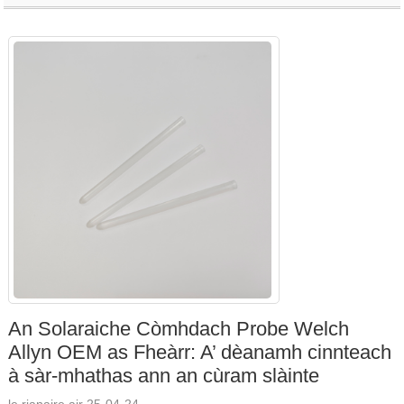
An Solaraiche Còmhdach Probe Welch
Allyn OEM as Fheàrr: A’ dèanamh cinnteach
à sàr-mhathas ann an cùram slàinte
le rianaire air 25-04-24