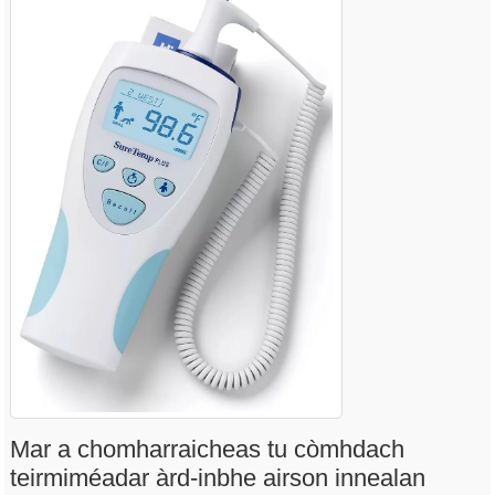
Mar a chomharraicheas tu còmhdach
teirmiméadar àrd-inbhe airson innealan