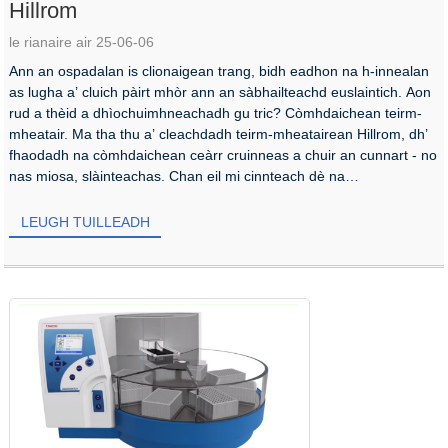
Hillrom
le rianaire air 25-06-06
Ann an ospadalan is clionaigean trang, bidh eadhon na h-innealan
as lugha a’ cluich pàirt mhòr ann an sàbhailteachd euslaintich. Aon
rud a thèid a dhìochuimhneachadh gu tric? Còmhdaichean teirm-
mheatair. Ma tha thu a’ cleachdadh teirm-mheatairean Hillrom, dh’
fhaodadh na còmhdaichean ceàrr cruinneas a chuir an cunnart - no
nas miosa, slàinteachas. Chan eil mi cinnteach dè na
còmhdaichean teirm-mheatair a tha sàbhailte dhuinn...
LEUGH TUILLEADH