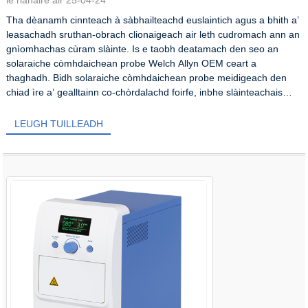
Tha dèanamh cinnteach à sàbhailteachd euslaintich agus a bhith a’
leasachadh sruthan-obrach clionaigeach air leth cudromach ann an
gnìomhachas cùram slàinte. Is e taobh deatamach den seo an
solaraiche còmhdaichean probe Welch Allyn OEM ceart a
thaghadh. Bidh solaraiche còmhdaichean probe meidigeach den
chiad ìre a’ gealltainn co-chòrdalachd foirfe, inbhe slàinteachais
gun teagamh...
LEUGH TUILLEADH