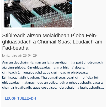
Stiùireadh airson Molaidhean Pìoba Fèin-
ghluasadach a Chumail Suas: Leudaich am
Fad-beatha
le rianaire air 25-04-29
Ann an deuchainn-lannan an latha an-diugh, tha pàirt chudromach
aig cinn-phìoba fèin-ghluasadach ann a bhith a’ dèanamh
cinnteach à mionaideachd agus cruinneas rè phròiseasan
làimhseachaidh leaghan. Tha cumail suas ceart cinn-phìoba fèin-
ghluasadach riatanach gus an coileanadh a mheudachadh, casg a
chuir air truailleadh, agus cosgaisean obrachaidh a lughdachadh.
Tha an artaigil seo a’ toirt seachad luachmhor...
LEUGH TUILLEADH