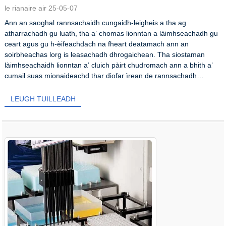
le rianaire air 25-05-07
Ann an saoghal rannsachaidh cungaidh-leigheis a tha ag
atharrachadh gu luath, tha a’ chomas lionntan a làimhseachadh gu
ceart agus gu h-èifeachdach na fheart deatamach ann an
soirbheachas lorg is leasachadh dhrogaichean. Tha siostaman
làimhseachaidh lionntan a’ cluich pàirt chudromach ann a bhith a’
cumail suas mionaideachd thar diofar ìrean de rannsachadh
dhrogaichean, bho...
LEUGH TUILLEADH