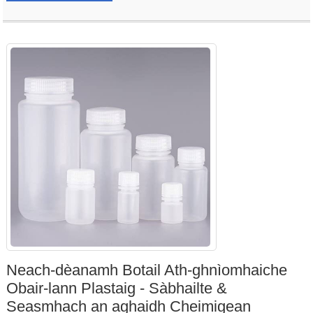
Neach-dèanamh Botail Ath-ghnìomhaiche
Obair-lann Plastaig - Sàbhailte &
Seasmhach an aghaidh Cheimigean