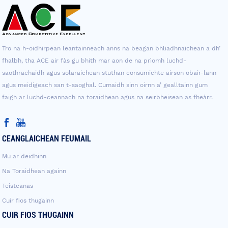
Tro na h-oidhirpean leantainneach anns na beagan bhliadhnaichean a dh’
fhalbh, tha ACE air fàs gu bhith mar aon de na prìomh luchd-
saothrachaidh agus solaraichean stuthan consumichte airson obair-lann
agus meidigeach san t-saoghal. Cumaidh sinn oirnn a’ gealltainn gum
faigh ar luchd-ceannach na toraidhean agus na seirbheisean as fheàrr.
CEANGLAICHEAN FEUMAIL
Mu ar deidhinn
Na Toraidhean againn
Teisteanas
Cuir fios thugainn
CUIR FIOS THUGAINN