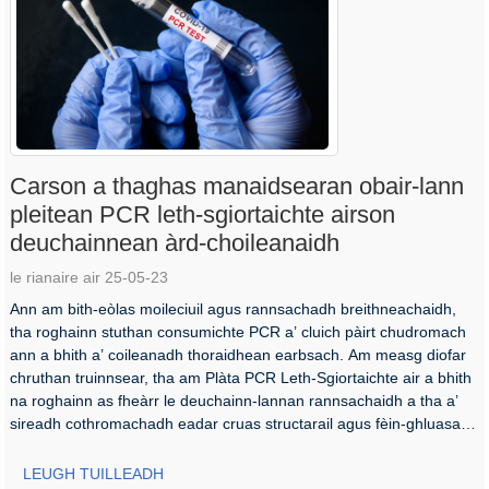
Carson a thaghas manaidsearan obair-lann
pleitean PCR leth-sgiortaichte airson
deuchainnean àrd-choileanaidh
le rianaire air 25-05-23
Ann am bith-eòlas moileciuil agus rannsachadh breithneachaidh,
tha roghainn stuthan consumichte PCR a’ cluich pàirt chudromach
ann a bhith a’ coileanadh thoraidhean earbsach. Am measg diofar
chruthan truinnsear, tha am Plàta PCR Leth-Sgiortaichte air a bhith
na roghainn as fheàrr le deuchainn-lannan rannsachaidh a tha a’
sireadh cothromachadh eadar cruas structarail agus fèin-ghluasad
...
LEUGH TUILLEADH