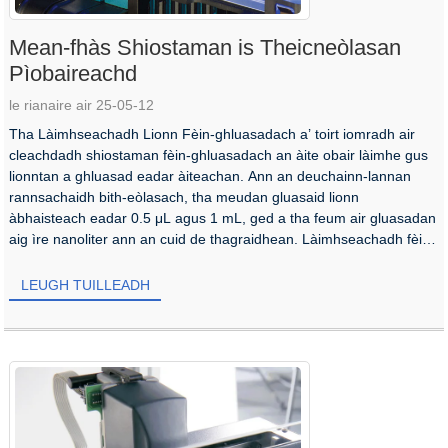
Mean-fhàs Shiostaman is Theicneòlasan
Pìobaireachd
le rianaire air 25-05-12
Tha Làimhseachadh Lionn Fèin-ghluasadach a’ toirt iomradh air
cleachdadh shiostaman fèin-ghluasadach an àite obair làimhe gus
lionntan a ghluasad eadar àiteachan. Ann an deuchainn-lannan
rannsachaidh bith-eòlasach, tha meudan gluasaid lionn
àbhaisteach eadar 0.5 μL agus 1 mL, ged a tha feum air gluasadan
aig ìre nanoliter ann an cuid de thagraidhean. Làimhseachadh fèin-
ghluasadach...
LEUGH TUILLEADH