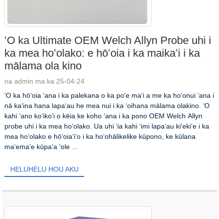
ʻO ka Ultimate OEM Welch Allyn Probe uhi i
ka mea hoʻolako: e hōʻoia i ka maikaʻi i ka
mālama ola kino
na admin ma ka 25-04-24
ʻO ka hōʻoia ʻana i ka palekana o ka poʻe maʻi a me ka hoʻonui ʻana i
nā kaʻina hana lapaʻau he mea nui i ka ʻoihana mālama olakino. ʻO
kahi ʻano koʻikoʻi o kēia ke koho ʻana i ka pono OEM Welch Allyn
probe uhi i ka mea hoʻolako. Ua uhi ʻia kahi ʻimi lapaʻau kiʻekiʻe i ka
mea hoʻolako e hōʻoiaʻiʻo i ka hoʻohālikelike kūpono, ke kūlana
maʻemaʻe kūpaʻa ʻole ...
HELUHELU HOU AKU