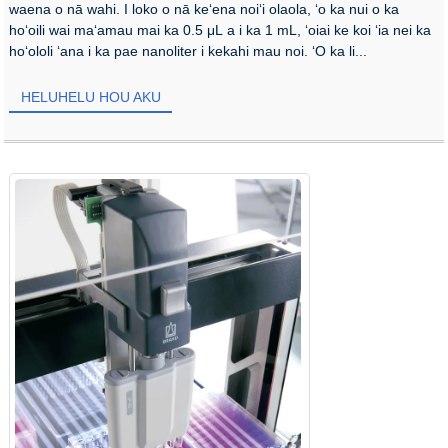
waena o nā wahi. I loko o nā keʻena noiʻi olaola, ʻo ka nui o ka
hoʻoili wai maʻamau mai ka 0.5 μL a i ka 1 mL, ʻoiai ke koi ʻia nei ka
hoʻololi ʻana i ka pae nanoliter i kekahi mau noi. ʻO ka li...
HELUHELU HOU AKU