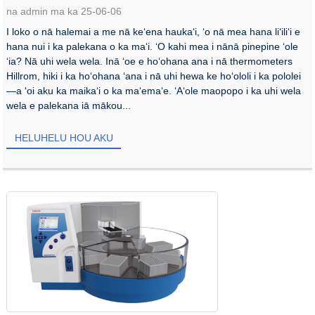
na admin ma ka 25-06-06
I loko o nā halemai a me nā keʻena haukaʻi, ʻo nā mea hana liʻiliʻi e
hana nui i ka palekana o ka maʻi. ʻO kahi mea i nānā pinepine ʻole
ʻia? Nā uhi wela wela. Inā ʻoe e hoʻohana ana i nā thermometers
Hillrom, hiki i ka hoʻohana ʻana i nā uhi hewa ke hoʻololi i ka pololei
—a ʻoi aku ka maikaʻi o ka maʻemaʻe. ʻAʻole maopopo i ka uhi wela
wela e palekana iā mākou...
HELUHELU HOU AKU