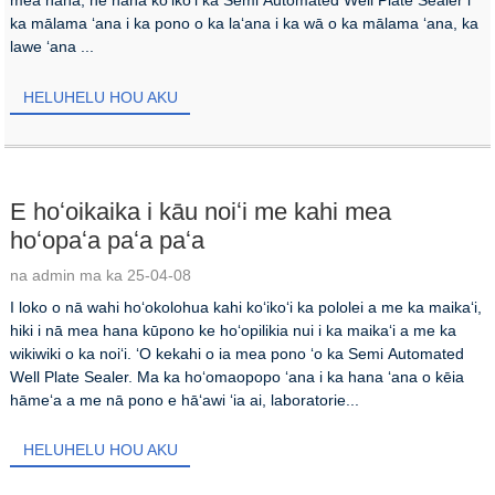
ka mālama ʻana i ka pono o ka laʻana i ka wā o ka mālama ʻana, ka
lawe ʻana ...
HELUHELU HOU AKU
E hoʻoikaika i kāu noiʻi me kahi mea
hoʻopaʻa paʻa paʻa
na admin ma ka 25-04-08
I loko o nā wahi hoʻokolohua kahi koʻikoʻi ka pololei a me ka maikaʻi,
hiki i nā mea hana kūpono ke hoʻopilikia nui i ka maikaʻi a me ka
wikiwiki o ka noiʻi. ʻO kekahi o ia mea pono ʻo ka Semi Automated
Well Plate Sealer. Ma ka hoʻomaopopo ʻana i ka hana ʻana o kēia
hāmeʻa a me nā pono e hāʻawi ʻia ai, laboratorie...
HELUHELU HOU AKU