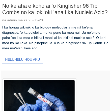
No ke aha e koho ai ʻo Kingfisher 96 Tip
Combs no ka ʻokiʻoki ʻana i ka Nucleic Acid?
na admin ma ka 25-05-28
I ka honua wikiwiki o ka biology molecular a me nā keʻena
diagnostic, ʻo ka pololei a me ka pono ka mea nui. Ua noʻonoʻo
paha ʻoe i ka mea e hilinaʻi maoli ai ka ʻokiʻoki nucleic acid? ʻO kahi
mea koʻikoʻi akā ʻike pinepine ʻia ʻo ia ka Kingfisher 96 Tip Comb. He
mea maʻalahi kēia acc...
HELUHELU HOU AKU