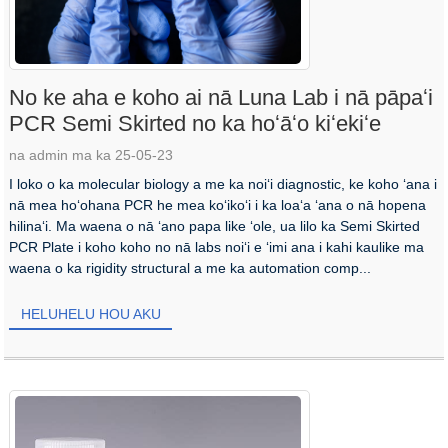
No ke aha e koho ai nā Luna Lab i nā pāpaʻi
PCR Semi Skirted no ka hoʻāʻo kiʻekiʻe
na admin ma ka 25-05-23
I loko o ka molecular biology a me ka noiʻi diagnostic, ke koho ʻana i
nā mea hoʻohana PCR he mea koʻikoʻi i ka loaʻa ʻana o nā hopena
hilinaʻi. Ma waena o nā ʻano papa like ʻole, ua lilo ka Semi Skirted
PCR Plate i koho koho no nā labs noiʻi e ʻimi ana i kahi kaulike ma
waena o ka rigidity structural a me ka automation comp...
HELUHELU HOU AKU