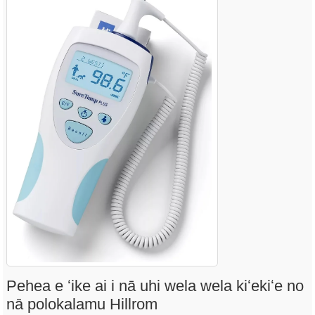
Pehea e ʻike ai i nā uhi wela wela kiʻekiʻe no
nā polokalamu Hillrom