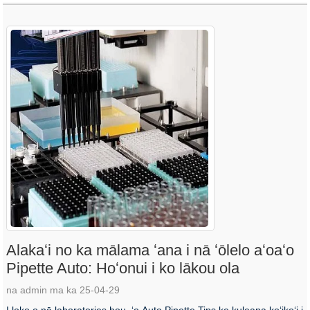
Alakaʻi no ka mālama ʻana i nā ʻōlelo aʻoaʻo
Pipette Auto: Hoʻonui i ko lākou ola
na admin ma ka 25-04-29
I loko o nā laboratories hou, ʻo Auto Pipette Tips ke kuleana koʻikoʻi i