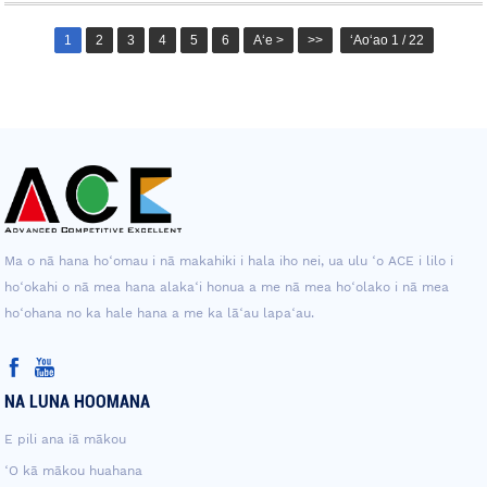
1
2
3
4
5
6
Aʻe >
>>
ʻAoʻao 1 / 22
Ma o nā hana hoʻomau i nā makahiki i hala iho nei, ua ulu ʻo ACE i lilo i
hoʻokahi o nā mea hana alakaʻi honua a me nā mea hoʻolako i nā mea
hoʻohana no ka hale hana a me ka lāʻau lapaʻau.
NA LUNA HOOMANA
E pili ana iā mākou
ʻO kā mākou huahana