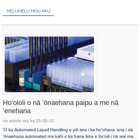
HELUHELU HOU AKU
Hoʻololi o nā ʻōnaehana paipu a me nā
ʻenehana
na admin ma ka 25-05-12
ʻO ka Automated Liquid Handling e pili ana i ka hoʻohana ʻana i nā
ʻōnaehana automated ma kahi o ka hana lima e hoʻoili i nā wai ma