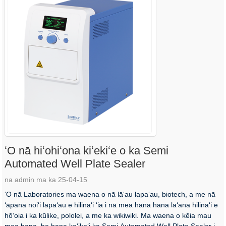
ʻO nā hiʻohiʻona kiʻekiʻe o ka Semi
Automated Well Plate Sealer
na admin ma ka 25-04-15
ʻO nā Laboratories ma waena o nā lāʻau lapaʻau, biotech, a me nā
ʻāpana noiʻi lapaʻau e hilinaʻi ʻia i nā mea hana hana laʻana hilinaʻi e
hōʻoia i ka kūlike, pololei, a me ka wikiwiki. Ma waena o kēia mau
mea hana, he hana koʻikoʻi ka Semi Automated Well Plate Sealer i