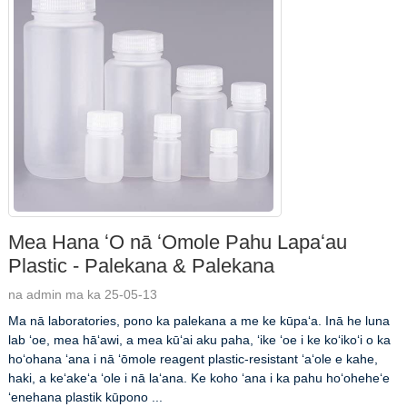
Mea Hana ʻO nā ʻOmole Pahu Lapaʻau
Plastic - Palekana & Palekana
na admin ma ka 25-05-13
Ma nā laboratories, pono ka palekana a me ke kūpaʻa. Inā he luna
lab ʻoe, mea hāʻawi, a mea kūʻai aku paha, ʻike ʻoe i ke koʻikoʻi o ka
hoʻohana ʻana i nā ʻōmole reagent plastic-resistant ʻaʻole e kahe,
haki, a keʻakeʻa ʻole i nā laʻana. Ke koho ʻana i ka pahu hoʻoheheʻe
ʻenehana plastik kūpono ...