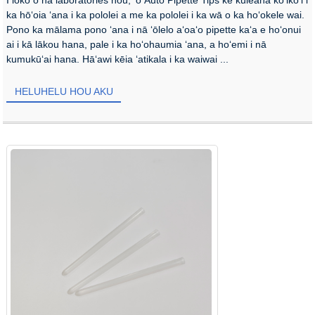
ka hōʻoia ʻana i ka pololei a me ka pololei i ka wā o ka hoʻokele wai.
Pono ka mālama pono ʻana i nā ʻōlelo aʻoaʻo pipette kaʻa e hoʻonui
ai i kā lākou hana, pale i ka hoʻohaumia ʻana, a hoʻemi i nā
kumukūʻai hana. Hāʻawi kēia ʻatikala i ka waiwai ...
HELUHELU HOU AKU