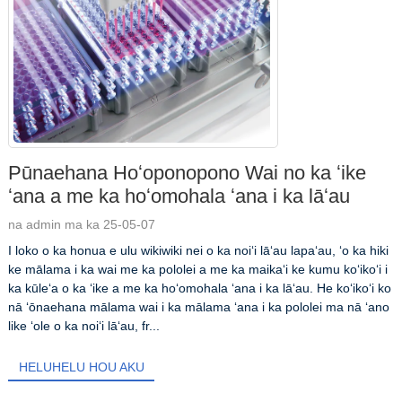
Pūnaehana Hoʻoponopono Wai no ka ʻike
ʻana a me ka hoʻomohala ʻana i ka lāʻau
na admin ma ka 25-05-07
I loko o ka honua e ulu wikiwiki nei o ka noiʻi lāʻau lapaʻau, ʻo ka hiki
ke mālama i ka wai me ka pololei a me ka maikaʻi ke kumu koʻikoʻi i
ka kūleʻa o ka ʻike a me ka hoʻomohala ʻana i ka lāʻau. He koʻikoʻi ko
nā ʻōnaehana mālama wai i ka mālama ʻana i ka pololei ma nā ʻano
like ʻole o ka noiʻi lāʻau, fr...
HELUHELU HOU AKU