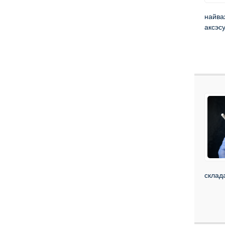
найва
аксэсу
склад