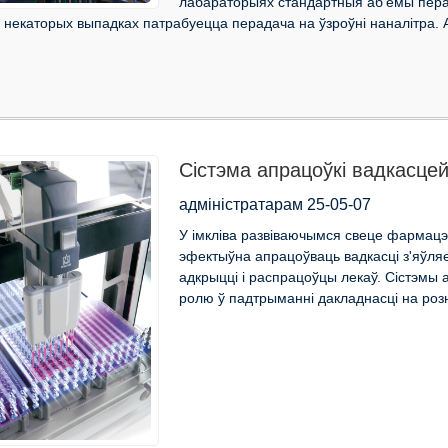
лабараторыях стандартныя аб'ёмы перад
у некаторых выпадках патрабуецца перадача на ўзроўні наналітра. 
Сістэма апрацоўкі вадкасце
распрацоўкі лекаў
адміністратарам 25-05-07
У імкліва развіваючымся свеце фармацэ
эфектыўна апрацоўваць вадкасці з'яўл
адкрыцці і распрацоўцы лекаў. Сістэмы
ролю ў падтрыманні дакладнасці на розн