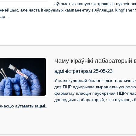
аўтаматызаваную экстракцыю нуклеінав
жнейшых, але часта ігнаруемых кампанентаў з'яўляецца Kingfisher 
ар...
Чаму кіраўнікі лабараторый
ПЦР-планшэтаў для высокаэ
адміністратарам 25-05-23
У малекулярнай біялогіі і дыягнастычн
для ПЦР адыгрывае вырашальную ролю ў
фарматаў пласцін паўскіртная ПЦР-пла
даследчых лабараторый, якія шукаюць б
анасцю аўтаматызацыі...