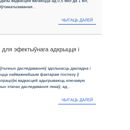
ачы вадкасцей вагаюцца ад 0,5 мкл да 1 мл,
Аўтаматызаваная...
ЧЫТАЦЬ ДАЛЕЙ
й для эфектыўнага адкрыцця і
ўтычных даследаванняў здольнасць дакладна і
яецца найважнейшым фактарам поспеху ў
 апрацоўкі вадкасцей адыгрываюць ключавую
ых этапах даследавання лекаў, ад...
ЧЫТАЦЬ ДАЛЕЙ