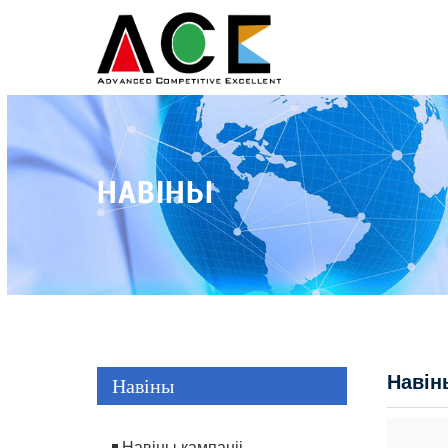
НАВІНЫ
Навін
Навіны
Навіны кампаніі