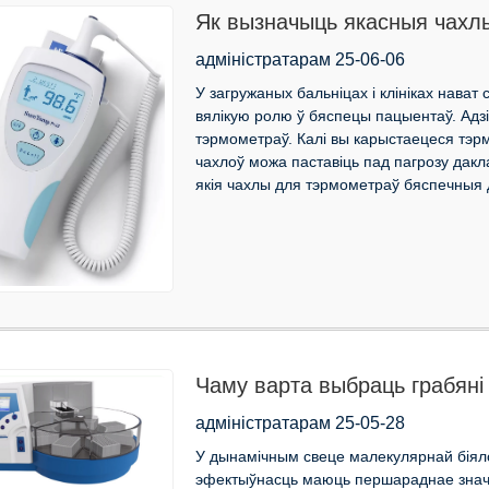
Як вызначыць якасныя чахл
Hillrom
адміністратарам 25-06-06
У загружаных бальніцах і клініках нава
вялікую ролю ў бяспецы пацыентаў. Адзі
тэрмометраў. Калі вы карыстаецеся тэр
чахлоў можа паставіць пад пагрозу дакла
якія чахлы для тэрмометраў бяспечныя д
Чаму варта выбраць грабяні K
аўтаматычнай экстракцыі нук
адміністратарам 25-05-28
У дынамічным свеце малекулярнай біяло
эфектыўнасць маюць першараднае значэн