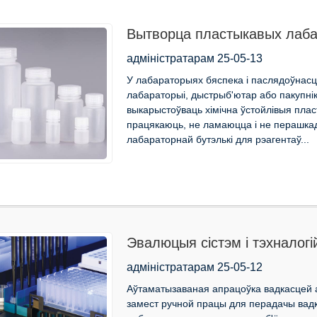
Вытворца пластыкавых лабар
бяспечныя і хімічна ўстойлів
адміністратарам 25-05-13
У лабараторыях бяспека і паслядоўнасць
лабараторыі, дыстрыб'ютар або пакупнік
выкарыстоўваць хімічна ўстойлівыя пласт
працякаюць, не ламаюцца і не перашка
лабараторнай бутэлькі для рэагентаў...
Эвалюцыя сістэм і тэхналогі
адміністратарам 25-05-12
Аўтаматызаваная апрацоўка вадкасцей 
замест ручной працы для перадачы вадк