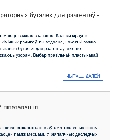
аторных бутэлек для рэагентаў -
ыя
 маюць важнае значэнне. Калі вы кіраўнік
 хімічных рэчываў, вы ведаеце, наколькі важна
ыкавыя бутэлькі для рэагентаў, якія не
джаюць узорам. Выбар правільнай пластыкавай
ЧЫТАЦЬ ДАЛЕЙ
й піпетавання
азначае выкарыстанне аўтаматызаваных сістэм
асцей паміж месцамі. У біялагічных даследчых