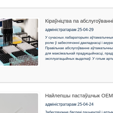
Кіраўніцтва па абслугоўванн
піпетак: падаўжэнне тэрмін
адміністратарам 25-04-29
У сучасных лабараторыях аўтаматычныя
ролю ў забеспячэнні дакладнасці і акур
Правільнае абслугоўванне аўтаматычных
для максімальнай прадукцыйнасці, прад
эксплуатацыйных выдаткаў. У гэтым арт
Найлепшы пастаўшчык OEM-п
забеспячэнне дасканаласці 
адміністратарам 25-04-24
Забеспячэнне бяспекі пацыентаў і апты