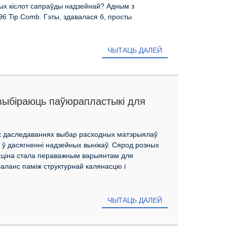
ых кіслот сапраўды надзейнай? Адным з
96 Tip Comb. Гэты, здавалася б, просты
ЧЫТАЦЬ ДАЛЕЙ
 выбіраюць паўюрапластыкі для
фектыўнага тэсціравання
ых даследаваннях выбар расходных матэрыялаў
 дасягненні надзейных вынікаў. Сярод розных
сціна стала пераважным варыянтам для
аланс паміж структурнай калянасцю і
ЧЫТАЦЬ ДАЛЕЙ