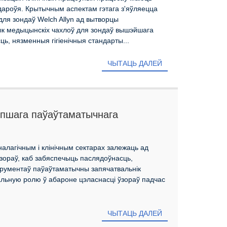
дароўя. Крытычным аспектам гэтага з'яўляецца
для зондаў Welch Allyn ад вытворцы
ык медыцынскіх чахлоў для зондаў вышэйшага
ь, нязменныя гігіенічныя стандарты...
ЧЫТАЦЬ ДАЛЕЙ
епшага паўаўтаматычнага
відравін
алагічным і клінічным сектарах залежаць ад
ўзораў, каб забяспечыць паслядоўнасць,
струментаў паўаўтаматычны запячатвальнік
ьную ролю ў абароне цэласнасці ўзораў падчас
ЧЫТАЦЬ ДАЛЕЙ