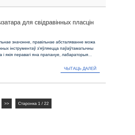
затара для свідравінных пласцін
льнае значэнне, правільнае абсталяванне можа
важных інструментаў з'яўляецца паўаўтаматычны
і якія перавагі яна прапануе, лабараторыя...
ЧЫТАЦЬ ДАЛЕЙ
>>
Старонка 1 / 22