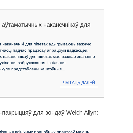
і аўтаматычных наканечнікаў для
у службы
 наканечнікі для піпетак адыгрываюць важную
атнасці падчас працэсаў апрацоўкі вадкасцей.
 наканечнікаў для піпетак мае важнае значэнне
ухілення забруджвання і зніжэння
ыкуле прадстаўлены каштоўныя...
ЧЫТАЦЬ ДАЛЕЙ
акрыццяў для зондаў Welch Allyn:
ў ахове здароўя
мізацыя клінічных працоўных працэсаў маюць