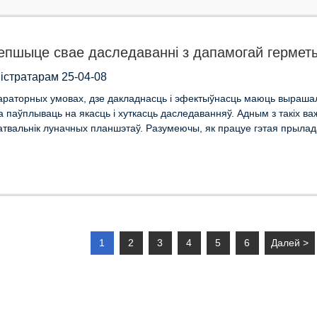
епшыце свае даследаванні з дапамогай герметы
істратарам 25-04-08
араторных умовах, дзе дакладнасць і эфектыўнасць маюць выраша
на паўплываць на якасць і хуткасць даследаванняў. Адным з такіх 
атвальнік луначных планшэтаў. Разумеючы, як працуе гэтая прылада 
1
2
3
4
5
6
Далей >