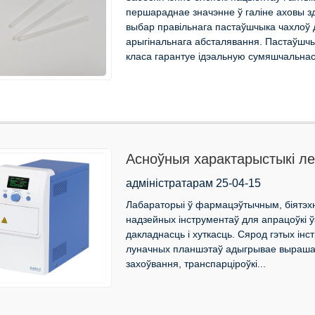
першараднае значэнне ў галіне аховы з
выбар правільнага пастаўшчыка чахлоў 
арыгінальнага абсталявання. Пастаўшч
класа гарантуе ідэальную сумяшчальнасц
Асноўныя характарыстыкі л
герметызатара пласцін для с
адміністратарам 25-04-15
Лабараторыі ў фармацэўтычным, біятэхн
надзейных інструментаў для апрацоўкі 
дакладнасць і хуткасць. Сярод гэтых ін
луначных планшэтаў адыгрывае вырашал
захоўвання, транспарціроўкі...