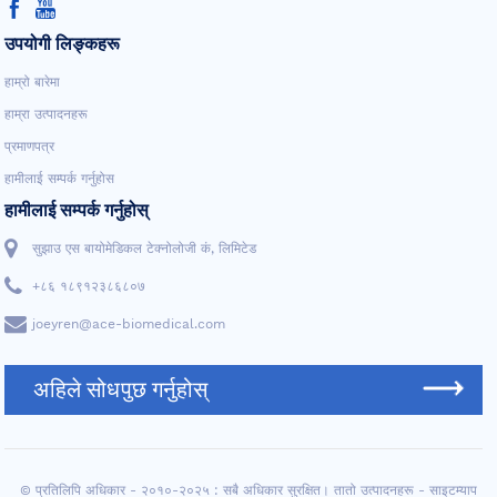
उपयोगी लिङ्कहरू
हाम्रो बारेमा
हाम्रा उत्पादनहरू
प्रमाणपत्र
हामीलाई सम्पर्क गर्नुहोस
हामीलाई सम्पर्क गर्नुहोस्
सुझाउ एस बायोमेडिकल टेक्नोलोजी कं, लिमिटेड
+८६ १८९१२३८६८०७
joeyren@ace-biomedical.com
अहिले सोधपुछ गर्नुहोस्
© प्रतिलिपि अधिकार - २०१०-२०२५ : सबै अधिकार सुरक्षित।
तातो उत्पादनहरू
-
साइटम्याप