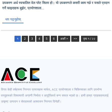
उपकरण अर्ध स्वचालित वेल प्लेट सिलर हो। यो उपकरणले कसरी काम गर्छ र यसले प्रदान
गर्ने फाइदाहरू बुझेर, प्रयोगशाला...
थप पढ्नुहोस्
१
2
3
4
5
6
अर्को >
>>
पृष्ठ १ / २२
विगत केही वर्षहरूमा निरन्तर प्रयासहरू मार्फत, ACE प्रयोगशाला र चिकित्साका लागि उपभोग्य
वस्तुहरूको विश्वव्यापी अग्रणी निर्माता र आपूर्तिकर्ता बन्न सफल भएको छ। हामी हाम्रा ग्राहकहरूलाई
उत्कृष्ट उत्पादन र सेवाहरूको आश्वासन निरन्तर दिनेछौं।