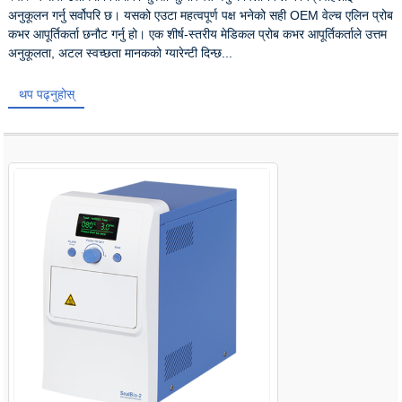
अनुकूलन गर्नु सर्वोपरि छ। यसको एउटा महत्वपूर्ण पक्ष भनेको सही OEM वेल्च एलिन प्रोब
कभर आपूर्तिकर्ता छनौट गर्नु हो। एक शीर्ष-स्तरीय मेडिकल प्रोब कभर आपूर्तिकर्ताले उत्तम
अनुकूलता, अटल स्वच्छता मानकको ग्यारेन्टी दिन्छ...
थप पढ्नुहोस्