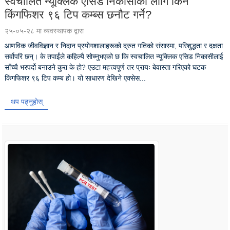
स्वचालित न्यूक्लिक एसिड निकासीको लागि किन
किंगफिशर ९६ टिप कम्ब्स छनौट गर्ने?
२५-०५-२८ मा व्यवस्थापक द्वारा
आणविक जीवविज्ञान र निदान प्रयोगशालाहरूको द्रुत गतिको संसारमा, परिशुद्धता र दक्षता
सर्वोपरि छन्। के तपाईंले कहिल्यै सोच्नुभएको छ कि स्वचालित न्यूक्लिक एसिड निकासीलाई
साँच्चै भरपर्दो बनाउने कुरा के हो? एउटा महत्त्वपूर्ण तर प्रायः बेवास्ता गरिएको घटक
किंगफिशर ९६ टिप कम्ब हो। यो साधारण देखिने एक्सेस...
थप पढ्नुहोस्