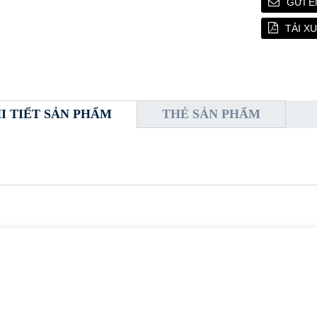
GỬI E
TẢI X
I TIẾT SẢN PHẨM
THẺ SẢN PHẨM