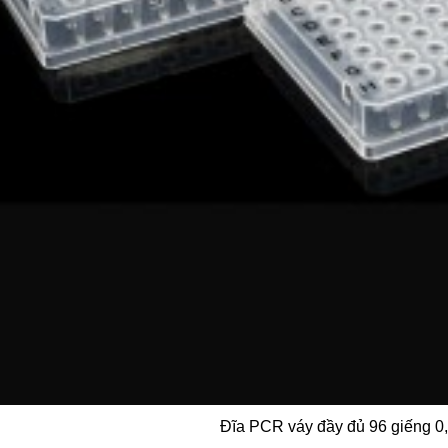
Đĩa PCR váy đầy đủ 96 giếng 0