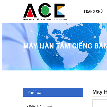
TRANG CHỦ
MÁY HÀN TẤM GIẾNG BÁ
Máy H
Thể loại
Đầu hút pipet