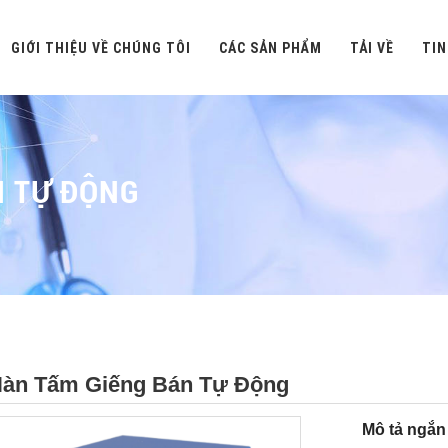
GIỚI THIỆU VỀ CHÚNG TÔI
CÁC SẢN PHẨM
TẢI VỀ
TIN
N TỰ ĐỘNG
àn Tấm Giếng Bán Tự Động
Mô tả ngắn