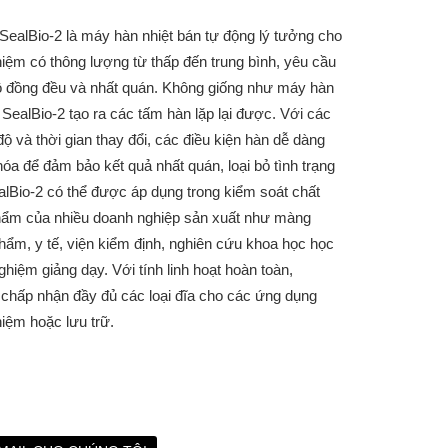
SealBio-2 là máy hàn nhiệt bán tự động lý tưởng cho
hiệm có thông lượng từ thấp đến trung bình, yêu cầu
ô đồng đều và nhất quán. Không giống như máy hàn
 SealBio-2 tạo ra các tấm hàn lặp lại được. Với các
 độ và thời gian thay đổi, các điều kiện hàn dễ dàng
óa để đảm bảo kết quả nhất quán, loại bỏ tình trạng
lBio-2 có thể được áp dụng trong kiểm soát chất
hẩm của nhiều doanh nghiệp sản xuất như màng
hẩm, y tế, viện kiểm định, nghiên cứu khoa học học
nghiệm giảng dạy. Với tính linh hoạt hoàn toàn,
 chấp nhận đầy đủ các loại đĩa cho các ứng dụng
iệm hoặc lưu trữ.