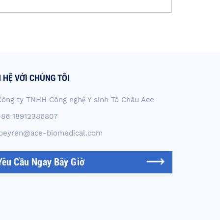
N HỆ VỚI CHÚNG TÔI
Công ty TNHH Công nghệ Y sinh Tô Châu Ace
+86 18912386807
joeyren@ace-biomedical.com
Yêu Cầu Ngay Bây Giờ