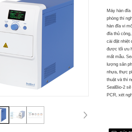
Máy hàn đĩa 
phòng thí ng
hàn đĩa vi m
đĩa thủ công,
cài đặt nhiệt
được tối ưu h
mất mẫu. Sea
lượng sản p
nhựa, thực p
thuật và thí 
SealBio-2 sẽ
PCR, xét ngh