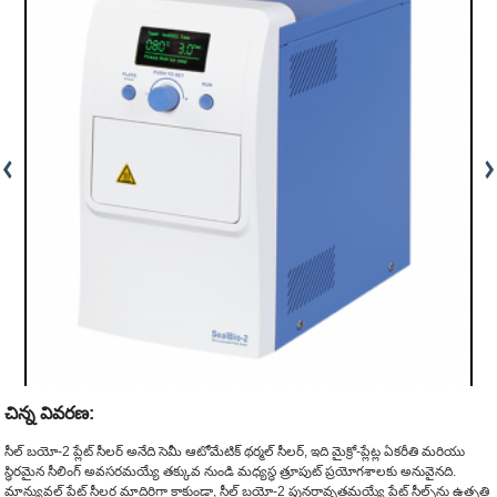
చిన్న వివరణ:
సీల్ బయో-2 ప్లేట్ సీలర్ అనేది సెమీ ఆటోమేటిక్ థర్మల్ సీలర్, ఇది మైక్రో-ప్లేట్ల ఏకరీతి మరియు
స్థిరమైన సీలింగ్ అవసరమయ్యే తక్కువ నుండి మధ్యస్థ త్రూపుట్ ప్రయోగశాలకు అనువైనది.
మాన్యువల్ ప్లేట్ సీలర్ల మాదిరిగా కాకుండా, సీల్ బయో-2 పునరావృతమయ్యే ప్లేట్ సీల్స్‌ను ఉత్పత్తి