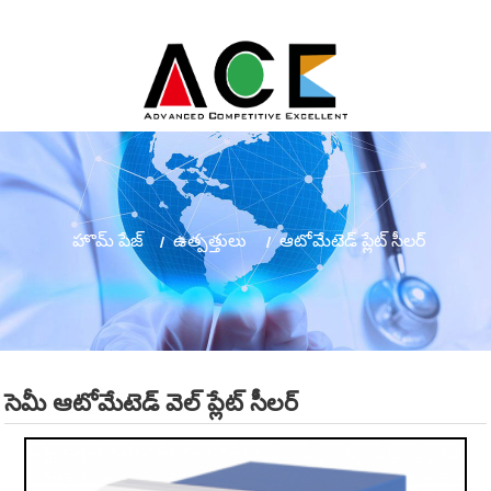
హొమ్ పేజ్
ఉత్పత్తులు
ఆటోమేటెడ్ ప్లేట్ సీలర్
సెమీ ఆటోమేటెడ్ వెల్ ప్లేట్ సీలర్