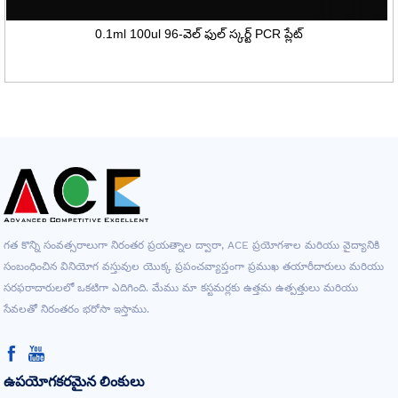
0.1ml 100ul 96-వెల్ ఫుల్ స్కర్ట్ PCR ప్లేట్
గత కొన్ని సంవత్సరాలుగా నిరంతర ప్రయత్నాల ద్వారా, ACE ప్రయోగశాల మరియు వైద్యానికి
సంబంధించిన వినియోగ వస్తువుల యొక్క ప్రపంచవ్యాప్తంగా ప్రముఖ తయారీదారులు మరియు
సరఫరాదారులలో ఒకటిగా ఎదిగింది. మేము మా కస్టమర్లకు ఉత్తమ ఉత్పత్తులు మరియు
సేవలతో నిరంతరం భరోసా ఇస్తాము.
ఉపయోగకరమైన లింకులు