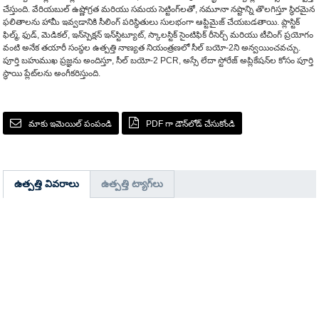
చేస్తుంది. వేరియబుల్ ఉష్ణోగ్రత మరియు సమయ సెట్టింగ్‌లతో, నమూనా నష్టాన్ని తొలగిస్తూ స్థిరమైన
ఫలితాలను హామీ ఇవ్వడానికి సీలింగ్ పరిస్థితులు సులభంగా ఆప్టిమైజ్ చేయబడతాయి. ప్లాస్టిక్
ఫిల్మ్, ఫుడ్, మెడికల్, ఇన్‌స్పెక్షన్ ఇన్‌స్టిట్యూట్, స్కాలస్టిక్ సైంటిఫిక్ రీసెర్చ్ మరియు టీచింగ్ ప్రయోగం
వంటి అనేక తయారీ సంస్థల ఉత్పత్తి నాణ్యత నియంత్రణలో సీల్ బయో-2ని అన్వయించవచ్చు.
పూర్తి బహుముఖ ప్రజ్ఞను అందిస్తూ, సీల్ బయో-2 PCR, అస్సే లేదా స్టోరేజ్ అప్లికేషన్‌ల కోసం పూర్తి
స్థాయి ప్లేట్‌లను అంగీకరిస్తుంది.
మాకు ఇమెయిల్ పంపండి
PDF గా డౌన్‌లోడ్ చేసుకోండి
ఉత్పత్తి వివరాలు
ఉత్పత్తి ట్యాగ్‌లు