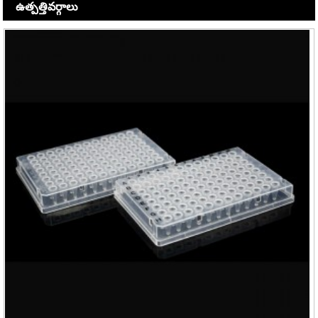
ఉత్పత్తి
వర్గాలు