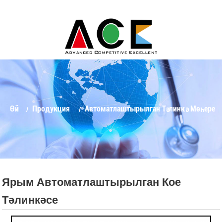
Өй
Продукция
Автоматлаштырылган Тәлинкә Мөһере
Ярым Автоматлаштырылган Кое
Тәлинкәсе