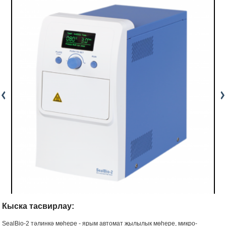
Кыска тасвирлау:
SealBio-2 тәлинкә мөһере - ярым автомат җылылык мөһере, микро-