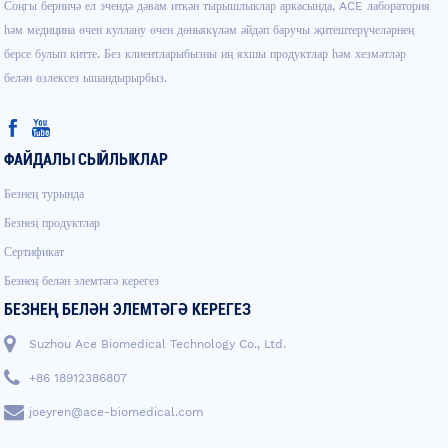
Соңгы берничә ел эчендә дәвам иткән тырышлыклар аркасында, ACE лаборатория
һәм медицина өчен куллану өчен дөньякүләм әйдәп баручы җитештерүчеләрнең
берсе булып китте. Без клиентларыбызны иң яхшы продуктлар һәм хезмәтләр
белән өзлексез ышандырырбыз.
ФАЙДАЛЫ СЫЙЛЫКЛАР
Безнең турында
Безнең продуктлар
Сертификат
Безнең белән элемтәгә керегез
БЕЗНЕҢ БЕЛӘН ЭЛЕМТӘГӘ КЕРЕГЕЗ
Suzhou Ace Biomedical Technology Co., Ltd.
+86 18912386807
joeyren@ace-biomedical.com