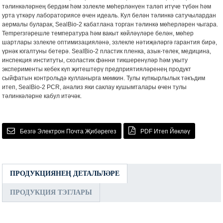
тәлинкәләрнең бердәм һәм эзлекле мөһерләнүен таләп итүче түбән һәм
урта үткәрү лабораториясе өчен идеаль. Кул белән тәлинкә сатучылардан
аермалы буларак, SealBio-2 кабатлана торган тәлинкә мөһерләрен чыгара.
Temperзгәрешле температура һәм вакыт көйләүләре белән, мөһер
шартлары эзлекле оптимизацияләнә, эзлекле нәтиҗәләргә гарантия бирә,
үрнәк югалтуны бетерә. SealBio-2 пластик пленка, азык-төлек, медицина,
инспекция институты, схоластик фәнни тикшеренүләр һәм укыту
эксперименты кебек күп җитештерү предприятияләренең продукт
сыйфатын контрольдә кулланырга мөмкин. Тулы күпкырлылык тәкъдим
итеп, SealBio-2 PCR, анализ яки саклау кушымталары өчен тулы
тәлинкәләрне кабул итәчәк.
Безгә Электрон Почта Җибәрегез
PDF Итеп Йөкләү
ПРОДУКЦИЯНЕҢ ДЕТАЛЬЛӘРЕ
ПРОДУКЦИЯ ТЭГЛАРЫ