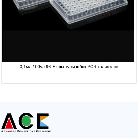
0,1мл 100ул 96-Яхшы тулы юбка PCR тәлинкәсе