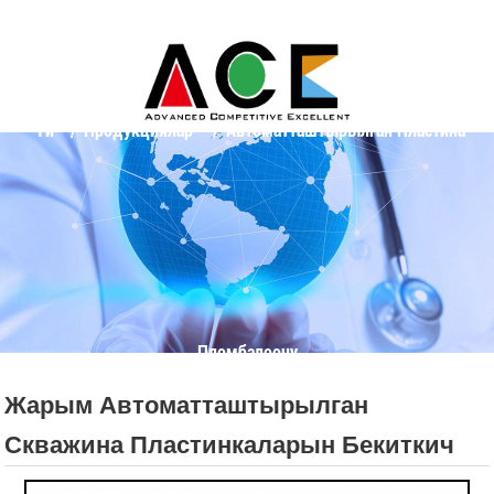
Үй
Продукциялар
Автоматташтырылган Пластина
Пломбалоочу
Жарым Автоматташтырылган
Скважина Пластинкаларын Бекиткич