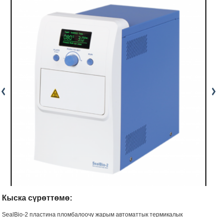
Кыска сүрөттөмө:
SealBio-2 пластина пломбалоочу жарым автоматтык термикалык