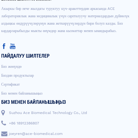
Акыркы бир нече жылдагы туруктуу күч-аракеттердин аркасында ACE
лабораториялык жана медициналык үчүн сарпталуучу материалдардын дүйнөлүк
алдыңкы өндүрүүчүлөрүнүн жана жеткирүүчүлөрдүн бири болуп калды. Биз
кардарларыбызды мыкты өнүмдөр жана кызматтар менен ынандырабыз.
ПАЙДАЛУУ ШИЛТЕЛЕР
Биз жөнүндө
Биздин продуктылар
Сертификат
Биз менен байланышыңыз
БИЗ МЕНЕН БАЙЛАНЫШЫҢЫЗ
Suzhou Ace Biomedical Technology Co., Ltd
+86 18912386807
joeyren@ace-biomedical.com