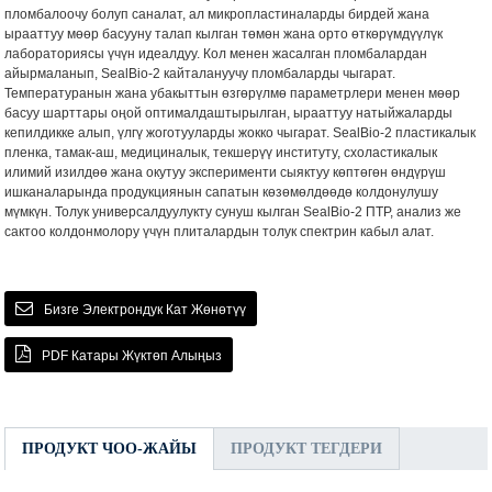
пломбалоочу болуп саналат, ал микропластиналарды бирдей жана
ырааттуу мөөр басууну талап кылган төмөн жана орто өткөрүмдүүлүк
лабораториясы үчүн идеалдуу. Кол менен жасалган пломбалардан
айырмаланып, SealBio-2 кайталануучу пломбаларды чыгарат.
Температуранын жана убакыттын өзгөрүлмө параметрлери менен мөөр
басуу шарттары оңой оптималдаштырылган, ырааттуу натыйжаларды
кепилдикке алып, үлгү жоготууларды жокко чыгарат. SealBio-2 пластикалык
пленка, тамак-аш, медициналык, текшерүү институту, схоластикалык
илимий изилдөө жана окутуу эксперименти сыяктуу көптөгөн өндүрүш
ишканаларында продукциянын сапатын көзөмөлдөөдө колдонулушу
мүмкүн. Толук универсалдуулукту сунуш кылган SealBio-2 ПТР, анализ же
сактоо колдонмолору үчүн плиталардын толук спектрин кабыл алат.
Бизге Электрондук Кат Жөнөтүү
PDF Катары Жүктөп Алыңыз
ПРОДУКТ ЧОО-ЖАЙЫ
ПРОДУКТ ТЕГДЕРИ