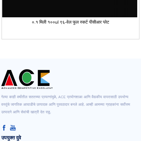
०.१ मिली १००ul ९६-वेल फुल स्कर्ट पीसीआर प्लेट
गेल्या काही वर्षांतील सततच्या प्रयत्नांमुळे, ACE प्रयोगशाळा आणि वैद्यकीय वापरासाठी उपभोग्य
वस्तूंचे जागतिक आघाडीचे उत्पादक आणि पुरवठादार बनले आहे. आम्ही आमच्या ग्राहकांना सर्वोत्तम
उत्पादने आणि सेवांची खात्री देत ​​राहू.
उपयुक्त दुवे