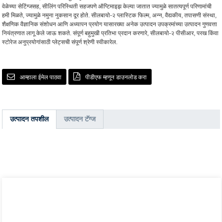
वेळेच्या सेटिंग्जसह, सीलिंग परिस्थिती सहजपणे ऑप्टिमाइझ केल्या जातात ज्यामुळे सातत्यपूर्ण परिणामांची
हमी मिळते, ज्यामुळे नमुना नुकसान दूर होते. सीलबायो-२ प्लास्टिक फिल्म, अन्न, वैद्यकीय, तपासणी संस्था,
शैक्षणिक वैज्ञानिक संशोधन आणि अध्यापन प्रयोग यासारख्या अनेक उत्पादन उपक्रमांच्या उत्पादन गुणवत्ता
नियंत्रणात लागू केले जाऊ शकते. संपूर्ण बहुमुखी प्रतिभा प्रदान करणारे, सीलबायो-२ पीसीआर, परख किंवा
स्टोरेज अनुप्रयोगांसाठी प्लेट्सची संपूर्ण श्रेणी स्वीकारेल.
आम्हाला ईमेल पाठवा
पीडीएफ म्हणून डाउनलोड करा
उत्पादन तपशील
उत्पादन टॅग्ज