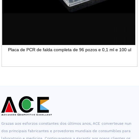
Placa de PCR de falda completa de 96 pozos e 0,1 ml e 100 ul
Grazas aos esforzos constantes dos últimos anos, ACE converteuse nun
dos principais fabricantes e provedores mundiais de consumibles para
laboratorio e medicina. Continuaremos a garantir aos nosos clientes os