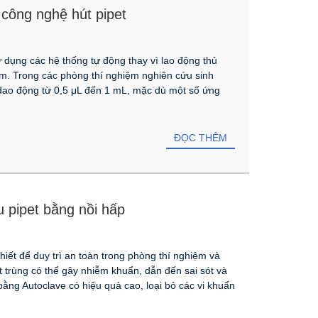
 công nghệ hút pipet
ử dụng các hệ thống tự động thay vì lao động thủ
ểm. Trong các phòng thí nghiệm nghiên cứu sinh
n dao động từ 0,5 μL đến 1 mL, mặc dù một số ứng
ĐỌC THÊM
 pipet bằng nồi hấp
thiết để duy trì an toàn trong phòng thí nghiệm và
 trùng có thể gây nhiễm khuẩn, dẫn đến sai sót và
bằng Autoclave có hiệu quả cao, loại bỏ các vi khuẩn