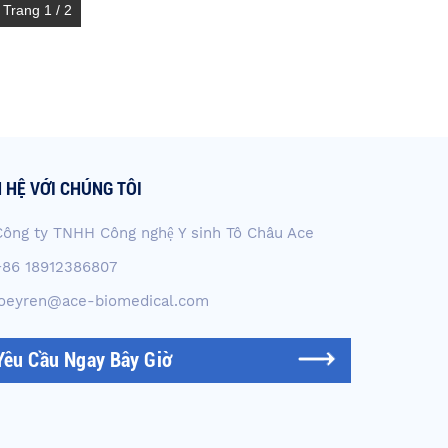
Trang 1 / 2
N HỆ VỚI CHÚNG TÔI
Công ty TNHH Công nghệ Y sinh Tô Châu Ace
+86 18912386807
joeyren@ace-biomedical.com
Yêu Cầu Ngay Bây Giờ