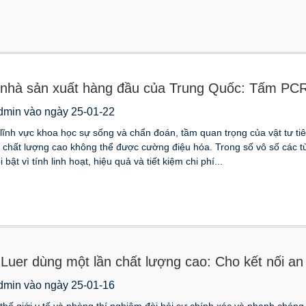
nhà sản xuất hàng đầu của Trung Quốc: Tấm PCR
dmin vào ngày 25-01-22
lĩnh vực khoa học sự sống và chẩn đoán, tầm quan trọng của vật tư t
 chất lượng cao không thể được cường điệu hóa. Trong số vô số các 
 bật vì tính linh hoạt, hiệu quả và tiết kiệm chi phí...
Luer dùng một lần chất lượng cao: Cho kết nối an 
dmin vào ngày 25-01-16
thế giới y tế và phòng thí nghiệm đòi hỏi sự chính xác và nhanh chóng,