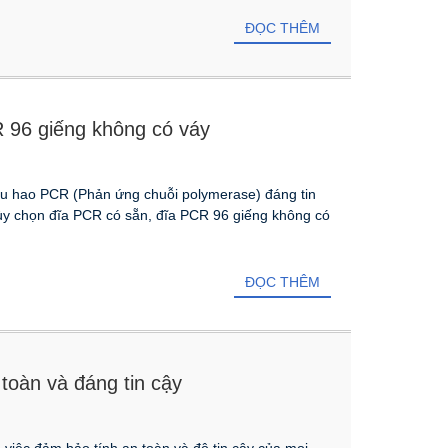
ĐỌC THÊM
 96 giếng không có váy
iêu hao PCR (Phản ứng chuỗi polymerase) đáng tin
tùy chọn đĩa PCR có sẵn, đĩa PCR 96 giếng không có
ĐỌC THÊM
toàn và đáng tin cậy
 việc đảm bảo tính an toàn và độ tin cậy của mọi