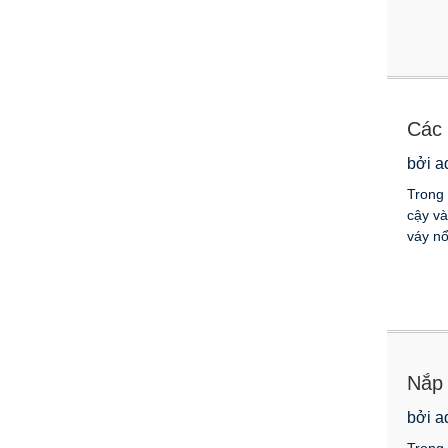
Các 
bởi a
Trong 
cậy và
váy nổi
Nắp 
bởi a
Trong 