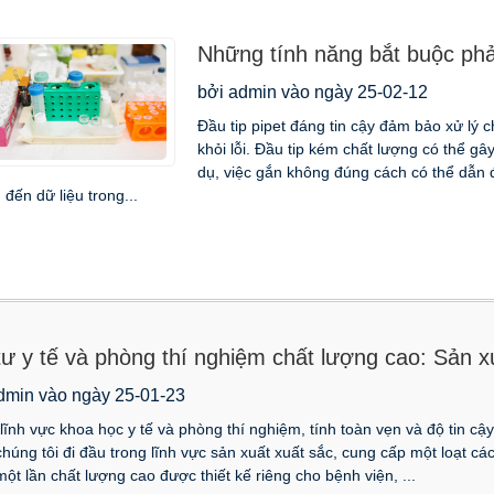
Những tính năng bắt buộc phải 
gì
bởi admin vào ngày 25-02-12
Đầu tip pipet đáng tin cậy đảm bảo xử lý 
khỏi lỗi. Đầu tip kém chất lượng có thể gâ
dụ, việc gắn không đúng cách có thể dẫn 
đến dữ liệu trong...
tư y tế và phòng thí nghiệm chất lượng cao: Sản x
dmin vào ngày 25-01-23
lĩnh vực khoa học y tế và phòng thí nghiệm, tính toàn vẹn và độ tin cậy
húng tôi đi đầu trong lĩnh vực sản xuất xuất sắc, cung cấp một loạt cá
ột lần chất lượng cao được thiết kế riêng cho bệnh viện, ...