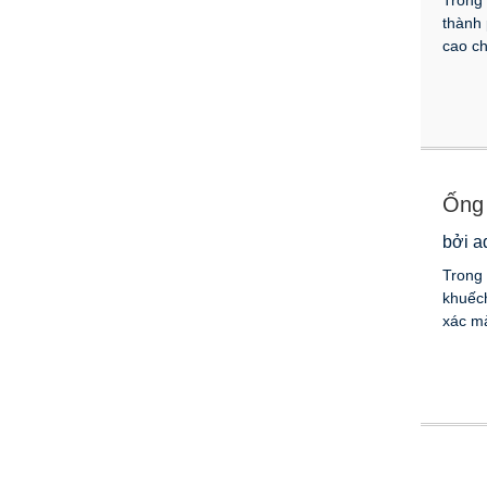
thành 
cao ch
Ống 
bởi a
Trong 
khuếch
xác mà