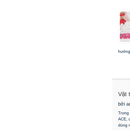
hưởng 
Vật 
bởi a
Trong 
ACE, c
dùng m