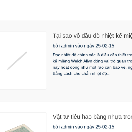
Tại sao vỏ đầu dò nhiệt kế mi
phải có để có độ chính xác
bởi admin vào ngày 25-02-15
Đọc nhiệt độ chính xác là điều cần thiết tr
kế miệng Welch Allyn đóng vai trò quan tr
này hoạt động như một rào cản bảo vệ, n
Bằng cách che chắn nhiệt độ...
Vật tư tiêu hao bằng nhựa tro
dụng của chúng
bởi admin vào ngày 25-02-15