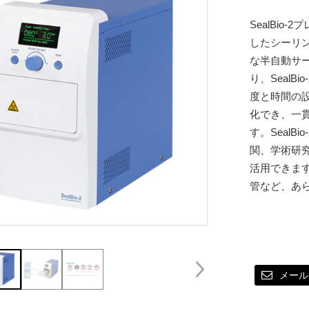
SealBi
したシーリ
な半自動サ
り、Seal
度と時間の
化でき、一
す。Seal
関、学術研
活用できます
管など、あ
メール