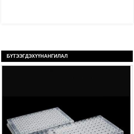
БҮТЭЭГДЭХҮҮН
АНГИЛАЛ