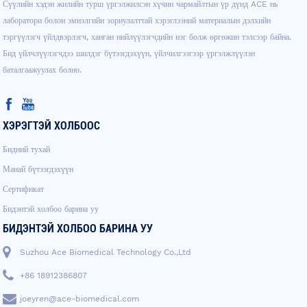
Сүүлийн хэдэн жилийн турш үргэлжилсэн хүчин чармайлтын үр дүнд ACE нь
лаборатори болон эмнэлгийн зориулалттай хэрэглээний материалын дэлхийн
тэргүүлэгч үйлдвэрлэгч, ханган нийлүүлэгчдийн нэг болж өргөжин тэлсээр байна.
Бид үйлчлүүлэгчдээ шилдэг бүтээгдэхүүн, үйлчилгээгээр үргэлжлүүлэн
баталгаажуулах болно.
ХЭРЭГТЭЙ ХОЛБООС
Бидний тухай
Манай бүтээгдэхүүн
Сертификат
Бидэнтэй холбоо барина уу
БИДЭНТЭЙ ХОЛБОО БАРИНА УУ
Suzhou Ace Biomedical Technology Co.,Ltd
+86 18912386807
joeyren@ace-biomedical.com