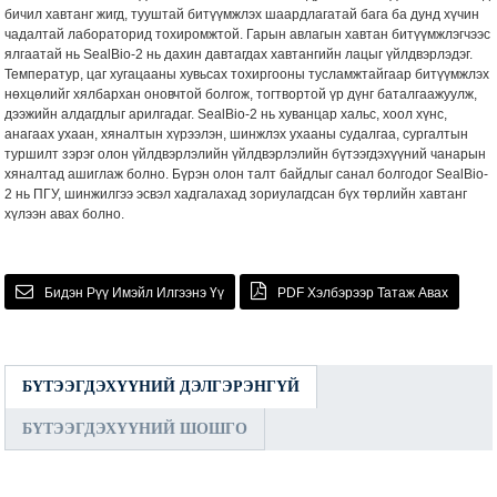
бичил хавтанг жигд, тууштай битүүмжлэх шаардлагатай бага ба дунд хүчин
чадалтай лабораторид тохиромжтой. Гарын авлагын хавтан битүүмжлэгчээс
ялгаатай нь SealBio-2 нь дахин давтагдах хавтангийн лацыг үйлдвэрлэдэг.
Температур, цаг хугацааны хувьсах тохиргооны тусламжтайгаар битүүмжлэх
нөхцөлийг хялбархан оновчтой болгож, тогтвортой үр дүнг баталгаажуулж,
дээжийн алдагдлыг арилгадаг. SealBio-2 нь хуванцар хальс, хоол хүнс,
анагаах ухаан, хяналтын хүрээлэн, шинжлэх ухааны судалгаа, сургалтын
туршилт зэрэг олон үйлдвэрлэлийн үйлдвэрлэлийн бүтээгдэхүүний чанарын
хяналтад ашиглаж болно. Бүрэн олон талт байдлыг санал болгодог SealBio-
2 нь ПГУ, шинжилгээ эсвэл хадгалахад зориулагдсан бүх төрлийн хавтанг
хүлээн авах болно.
Бидэн Рүү Имэйл Илгээнэ Үү
PDF Хэлбэрээр Татаж Авах
БҮТЭЭГДЭХҮҮНИЙ ДЭЛГЭРЭНГҮЙ
БҮТЭЭГДЭХҮҮНИЙ ШОШГО