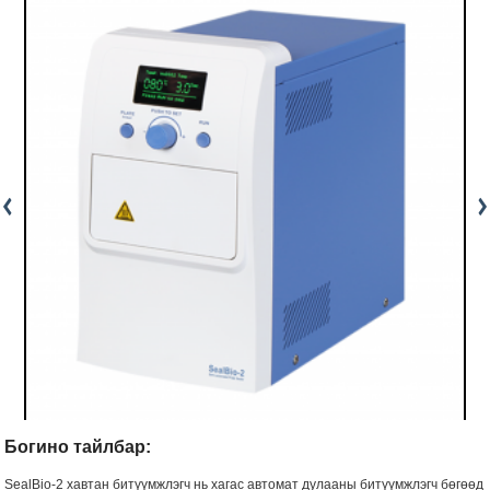
Богино тайлбар:
SealBio-2 хавтан битүүмжлэгч нь хагас автомат дулааны битүүмжлэгч бөгөөд