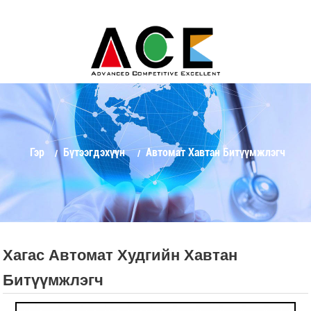
Гэр
Бүтээгдэхүүн
Автомат Хавтан Битүүмжлэгч
Хагас Автомат Худгийн Хавтан
Битүүмжлэгч