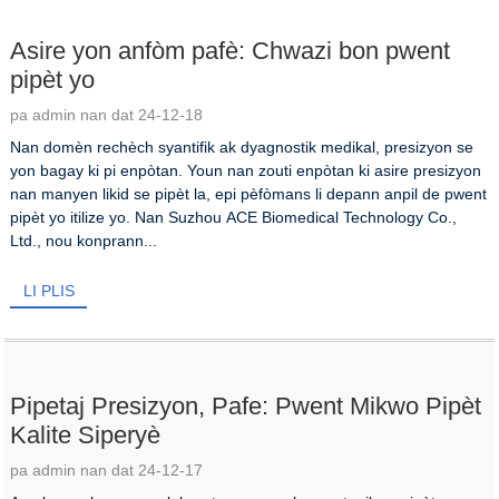
Asire yon anfòm pafè: Chwazi bon pwent
pipèt yo
pa admin nan dat 24-12-18
Nan domèn rechèch syantifik ak dyagnostik medikal, presizyon se
yon bagay ki pi enpòtan. Youn nan zouti enpòtan ki asire presizyon
nan manyen likid se pipèt la, epi pèfòmans li depann anpil de pwent
pipèt yo itilize yo. Nan Suzhou ACE Biomedical Technology Co.,
Ltd., nou konprann...
LI PLIS
Pipetaj Presizyon, Pafe: Pwent Mikwo Pipèt
Kalite Siperyè
pa admin nan dat 24-12-17