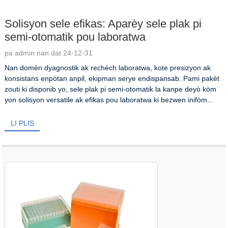
Solisyon sele efikas: Aparèy sele plak pi
semi-otomatik pou laboratwa
pa admin nan dat 24-12-31
Nan domèn dyagnostik ak rechèch laboratwa, kote presizyon ak
konsistans enpòtan anpil, ekipman serye endispansab. Pami pakèt
zouti ki disponib yo, sele plak pi semi-otomatik la kanpe deyò kòm
yon solisyon versatile ak efikas pou laboratwa ki bezwen inifòm...
LI PLIS