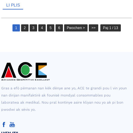
LI PLIS
1
2
3
4
5
6
Pwochen >
>>
Paj 1 / 13
Gras a efò pèmanan nan kèk dènye ane yo, ACE te grandi pou l vin youn
nan dirijan manifaktirè ak founisè mondyal consommables pou
laboratwa ak medikal. Nou pral kontinye asire kliyan nou yo ak pi bon
pwodwi ak sèvis yo.