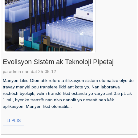
Evolisyon Sistèm ak Teknoloji Pipetaj
pa admin nan dat 25-05-12
Manyen Likid Otomatik refere a itilizasyon sistèm otomatize olye de
travay manyèl pou transfere likid ant kote yo. Nan laboratwa
rechèch byolojik, volim transfè likid estanda yo varye ant 0.5 μL ak
1 mL, byenke transfè nan nivo nanolit yo nesesè nan kèk
aplikasyon. Manyen likid otomatik...
LI PLIS