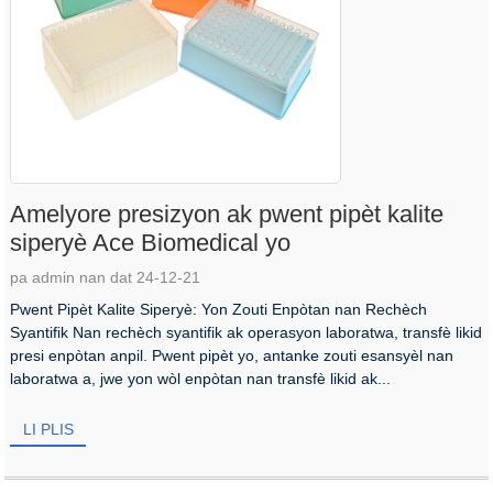
Amelyore presizyon ak pwent pipèt kalite
siperyè Ace Biomedical yo
pa admin nan dat 24-12-21
Pwent Pipèt Kalite Siperyè: Yon Zouti Enpòtan nan Rechèch
Syantifik Nan rechèch syantifik ak operasyon laboratwa, transfè likid
presi enpòtan anpil. Pwent pipèt yo, antanke zouti esansyèl nan
laboratwa a, jwe yon wòl enpòtan nan transfè likid ak...
LI PLIS