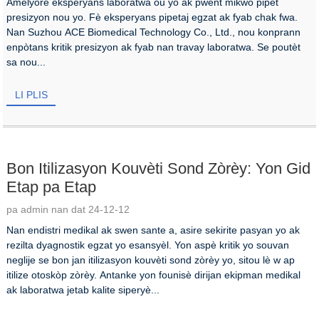
Amelyore eksperyans laboratwa ou yo ak pwent mikwo pipèt
presizyon nou yo. Fè eksperyans pipetaj egzat ak fyab chak fwa.
Nan Suzhou ACE Biomedical Technology Co., Ltd., nou konprann
enpòtans kritik presizyon ak fyab nan travay laboratwa. Se poutèt
sa nou...
LI PLIS
Bon Itilizasyon Kouvèti Sond Zòrèy: Yon Gid
Etap pa Etap
pa admin nan dat 24-12-12
Nan endistri medikal ak swen sante a, asire sekirite pasyan yo ak
rezilta dyagnostik egzat yo esansyèl. Yon aspè kritik yo souvan
neglije se bon jan itilizasyon kouvèti sond zòrèy yo, sitou lè w ap
itilize otoskòp zòrèy. Antanke yon founisè dirijan ekipman medikal
ak laboratwa jetab kalite siperyè...