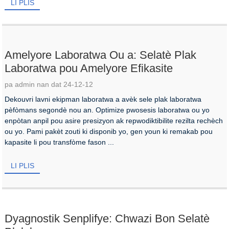
LI PLIS
Amelyore Laboratwa Ou a: Selatè Plak
Laboratwa pou Amelyore Efikasite
pa admin nan dat 24-12-12
Dekouvri lavni ekipman laboratwa a avèk sele plak laboratwa
pèfòmans segondè nou an. Optimize pwosesis laboratwa ou yo
enpòtan anpil pou asire presizyon ak repwodiktibilite rezilta rechèch
ou yo. Pami pakèt zouti ki disponib yo, gen youn ki remakab pou
kapasite li pou transfòme fason ...
LI PLIS
Dyagnostik Senplifye: Chwazi Bon Selatè