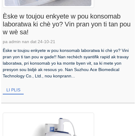
Èske w toujou enkyete w pou konsomab
laboratwa ki chè yo? Vin pran yon ti tan pou
w wè sa!
pa admin nan dat 24-10-21
Èske w toujou enkyete w pou konsomab laboratwa ki chè yo? Vini
pran yon ti tan pou w gade!! Nan rechèch syantifik rapid ak travay
laboratwa, pri konsomab yo ka monte byen vit, sa ki mete yon
presyon sou bidjè ak resous yo. Nan Suzhou Ace Biomedical
Technology Co., Ltd., nou konprann...
LI PLIS