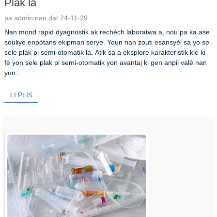
Plak la
pa admin nan dat 24-11-29
Nan mond rapid dyagnostik ak rechèch laboratwa a, nou pa ka ase
souliye enpòtans ekipman serye. Youn nan zouti esansyèl sa yo se
sele plak pi semi-otomatik la. Atik sa a eksplore karakteristik kle ki
fè yon sele plak pi semi-otomatik yon avantaj ki gen anpil valè nan
yon...
LI PLIS