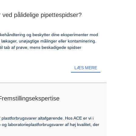
 ved pålidelige pipettespidser?
æskehåndtering og beskytter dine eksperimenter mod
ge lækager, unøjagtige målinger eller kontaminering.
til tab af prøve, mens beskadigede spidser
LÆS MERE
Fremstillingsekspertise
​​plastforbrugsvarer altafgørende. Hos ACE er vi i
og laboratorieplastforbrugsvarer af høj kvalitet, der