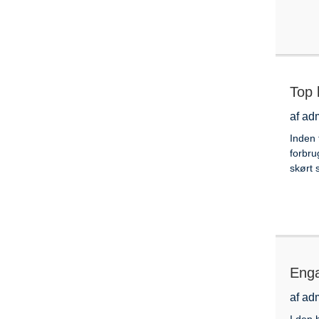
Top 
af ad
Inden 
forbru
skørt 
Enga
af ad
I den 