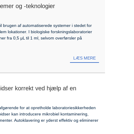
stemer og -teknologier
l brugen af ​​automatiserede systemer i stedet for
em lokationer. I biologiske forskningslaboratorier
 fra 0,5 μL til 1 ml, selvom overførsler på
LÆS MERE
pidser korrekt ved hjælp af en
r afgørende for at opretholde laboratoriesikkerheden
 spidser kan introducere mikrobiel kontaminering,
erimenter. Autoklavering er yderst effektiv og eliminerer