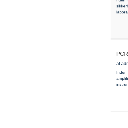
sikker
labora
PCR-
af ad
Inden 
amplif
instru