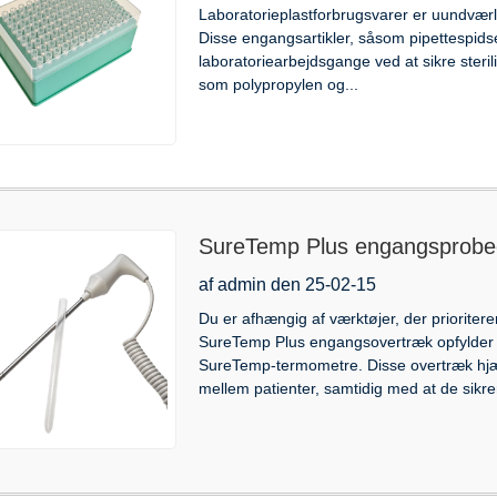
Laboratorieplastforbrugsvarer er uundværl
Disse engangsartikler, såsom pipettespids
laboratoriearbejdsgange ved at sikre steril
som polypropylen og...
SureTemp Plus engangsprobeo
anvendelser
af admin den 25-02-15
Du er afhængig af værktøjer, der prioritere
SureTemp Plus engangsovertræk opfylder d
SureTemp-termometre. Disse overtræk hjæl
mellem patienter, samtidig med at de sikrer