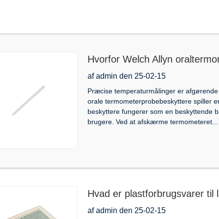
Hvorfor Welch Allyn oraltermo
have for nøjagtighed
af admin den 25-02-15
Præcise temperaturmålinger er afgørende 
orale termometerprobebeskyttere spiller e
beskyttere fungerer som en beskyttende ba
brugere. Ved at afskærme termometeret...
Hvad er plastforbrugsvarer til
anvendelser?
af admin den 25-02-15