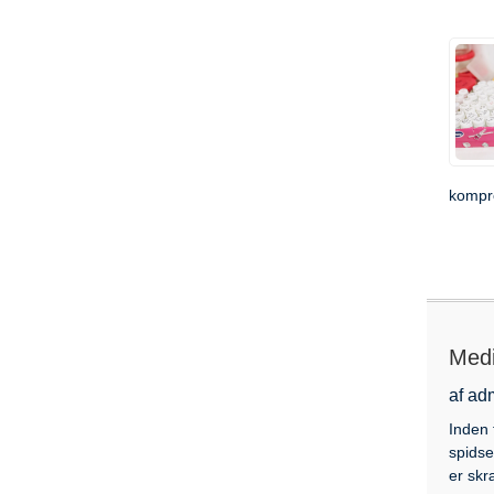
kompro
Medi
af ad
Inden 
spidse
er skræ