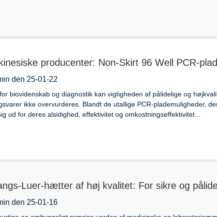
kinesiske producenter: Non-Skirt 96 Well PCR-pla
min den 25-01-22
for biovidenskab og diagnostik kan vigtigheden af ​​pålidelige og højkv
gsvarer ikke overvurderes. Blandt de utallige PCR-plademuligheder, der
sig ud for deres alsidighed, effektivitet og omkostningseffektivitet...
ngs-Luer-hætter af høj kvalitet: For sikre og pålide
min den 25-01-16
hurtige og omhyggeligt præcise verden af ​​medicinske og laboratoriemæs