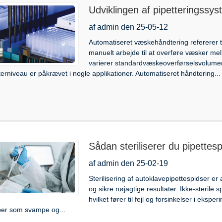
Udviklingen af ​​pipetteringssy
af admin den 25-05-12
Automatiseret væskehåndtering refererer ti
manuelt arbejde til at overføre væsker mell
varierer standardvæskeoverførselsvolumener
terniveau er påkrævet i nogle applikationer. Automatiseret håndtering...
Sådan steriliserer du pipettes
autoklave
af admin den 25-02-19
Sterilisering af autoklavepipettespidser e
og sikre nøjagtige resultater. Ikke-sterile
hvilket fører til fejl og forsinkelser i eksp
ber som svampe og...