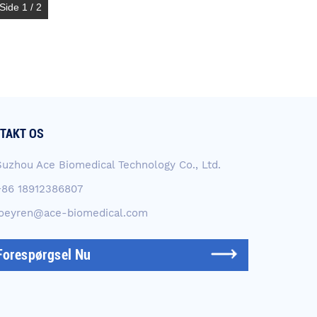
Side 1 / 2
TAKT OS
Suzhou Ace Biomedical Technology Co., Ltd.
+86 18912386807
joeyren@ace-biomedical.com
Forespørgsel Nu