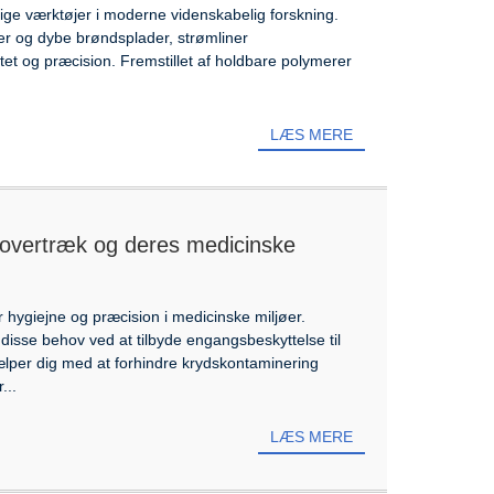
ige værktøjer i moderne videnskabelig forskning.
er og dybe brøndsplader, strømliner
itet og præcision. Fremstillet af holdbare polymerer
LÆS MERE
vertræk og deres medicinske
r hygiejne og præcision i medicinske miljøer.
isse behov ved at tilbyde engangsbeskyttelse til
per dig med at forhindre krydskontaminering
...
LÆS MERE