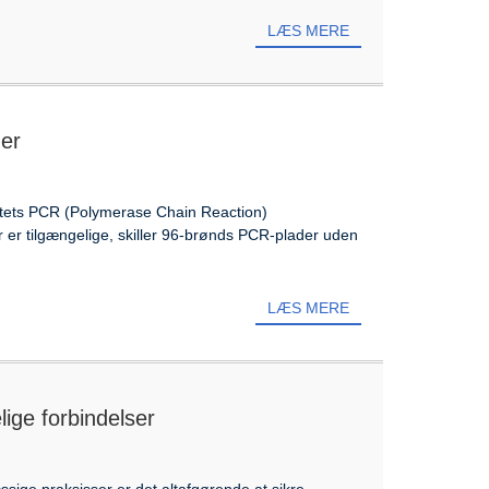
LÆS MERE
der
alitets PCR (Polymerase Chain Reaction)
 er tilgængelige, skiller 96-brønds PCR-plader uden
LÆS MERE
lige forbindelser
sige praksisser er det altafgørende at sikre