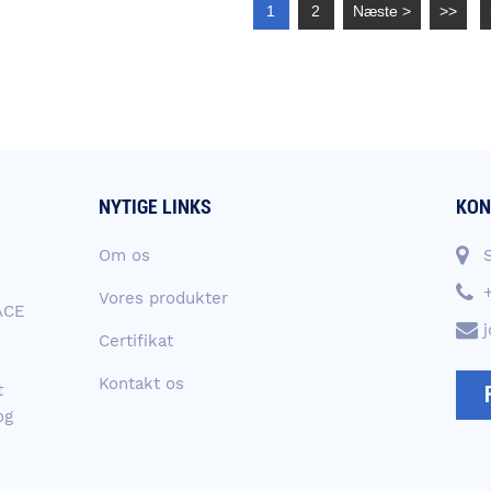
1
2
Næste >
>>
NYTIGE LINKS
KON
Om os
Vores produkter
ACE
Certifikat
Kontakt os
t
og