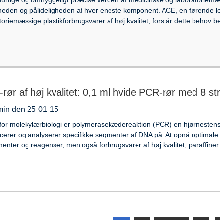
heden og pålideligheden af ​​hver eneste komponent. ACE, en førende 
toriemæssige plastikforbrugsvarer af høj kvalitet, forstår dette behov b
rør af høj kvalitet: 0,1 ml hvide PCR-rør med 8 str
min den 25-01-15
for molekylærbiologi er polymerasekædereaktion (PCR) en hjørnestenst
icerer og analyserer specifikke segmenter af DNA på. At opnå optimale
menter og reagenser, men også forbrugsvarer af høj kvalitet, paraffiner.