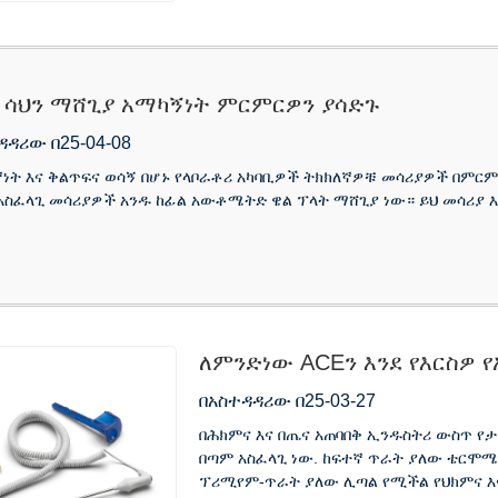
 ሳህን ማሸጊያ አማካኝነት ምርምርዎን ያሳድጉ
ዳዳሪው በ25-04-08
ኛነት እና ቅልጥፍና ወሳኝ በሆኑ የላቦራቶሪ አካባቢዎች ትክክለኛዎቹ መሳሪያዎች በምርምር
 አስፈላጊ መሳሪያዎች አንዱ ከፊል አውቶሜትድ ዌል ፕላት ማሸጊያ ነው። ይህ መሳሪያ እ
ለምንድነው ACEን እንደ የእርስዎ 
አቅራቢ?
በአስተዳዳሪው በ25-03-27
በሕክምና እና በጤና አጠባበቅ ኢንዱስትሪ ውስጥ የ
በጣም አስፈላጊ ነው. ከፍተኛ ጥራት ያለው ቴርሞ
ፕሪሚየም-ጥራት ያለው ሊጣል የሚችል የህክምና እና