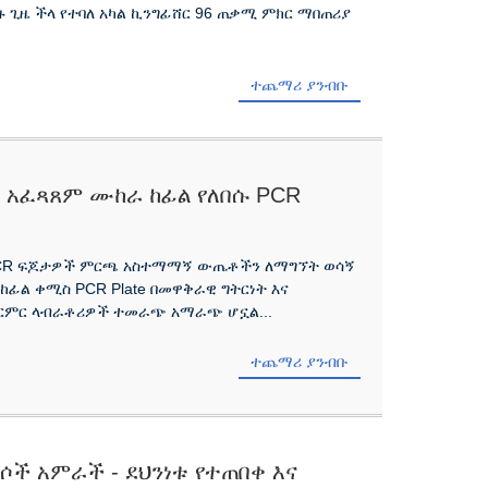
ብዙ ጊዜ ችላ የተባለ አካል ኪንግፊሸር 96 ጠቃሚ ምክር ማበጠሪያ
ተጨማሪ ያንብቡ
 አፈጻጸም ሙከራ ከፊል የለበሱ PCR
 PCR ፍጆታዎች ምርጫ አስተማማኝ ውጤቶችን ለማግኘት ወሳኝ
ከፊል ቀሚስ PCR Plate በመዋቅራዊ ግትርነት እና
ርምር ላብራቶሪዎች ተመራጭ አማራጭ ሆኗል...
ተጨማሪ ያንብቡ
ሶች አምራች - ደህንነቱ የተጠበቀ እና