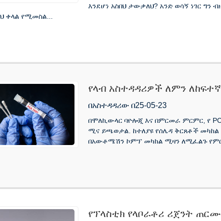
እንደሆነ አስበህ ታውቃለህ? አንድ ወሳኝ ነገር ግን 
ህ ቀላል የሚመስል...
የላብ አስተዳዳሪዎች ለምን ለከፍተኛ
ፕላቶችን መረጡ
በአስተዳዳሪው በ25-05-23
በሞለኪውላር ባዮሎጂ እና በምርመራ ምርምር, የ
ሚና ይጫወታል. ከተለያዩ የሰሌዳ ቅርጸቶች መካከል 
በአውቶሜሽን ኮምፕ መካከል ሚዛን ለሚፈልጉ የም
የፕላስቲክ የላቦራቶሪ ሪጀንት ጠርሙ