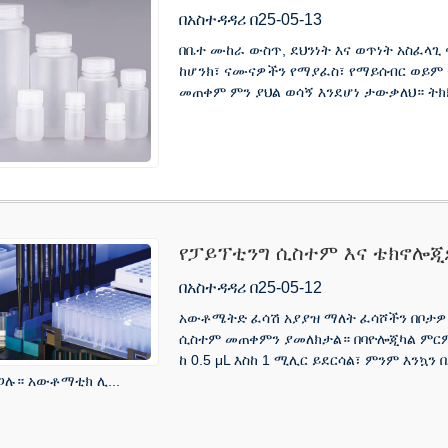
ኬሚካዊ ተከላካይ
በአስተዳዳሪ በ25-05-13
በቤተ ሙከራ ውስጥ, ደህንነት እና ወጥነት አስፈላጊ
ከሆንክ፣ ናሙናዎችን የማያፈስ፣ የማይሰብር ወይም 
መጠቀም ምን ያህል ወሳኝ እንደሆነ ታውቃለህ። ትክክለ
የፓይፕቲንግ ሲስተም እና ቴክኖሎ
በአስተዳዳሪ በ25-05-12
አውቶሜትድ ፈሳሽ አያያዝ ማለት ፈሳሾችን በቦታዎ
ሲስተም መጠቀምን ያመለክታል። በባዮሎጂካል ምር
ከ 0.5 μL እስከ 1 ሚሊር ይደርሳል፣ ምንም እንኳ
ጋሉ። አውቶማቲክ ሊ...