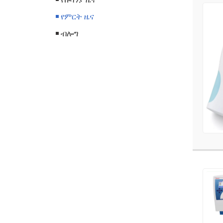
የምርት ዜና
ብሎግ