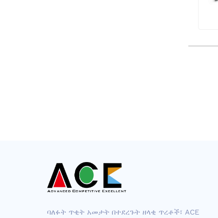
ባለፉት ጥቂት አመታት በተደረጉት ዘላቂ ጥረቶች፣ ACE