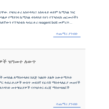
 ናቸው. የላቦራቶሪ አስተዳዳሪ፣ አከፋፋይ ወይም ኬሚካል ገዢ
ጣልቃ የማይገባ ኬሚካል ተከላካይ የሆነ የፕላስቲክ ጠርሙሶችን
ኛውን የፕላስቲክ ላብራቶሪ reagent bott መምረጥ...
ተጨማሪ ያንብቡ
ጂዎች ዝግመተ ለውጥ
ች መካከል ለማስተላለፍ ከእጅ ጉልበት ይልቅ አውቶሜትድ
ምር ላብራቶሪዎች ውስጥ መደበኛ የፈሳሽ ማስተላለፊያ መጠኖች
ን በአንዳንድ መተግበሪያዎች ናኖላይተር-ደረጃ ማስተላለፎች
ተጨማሪ ያንብቡ