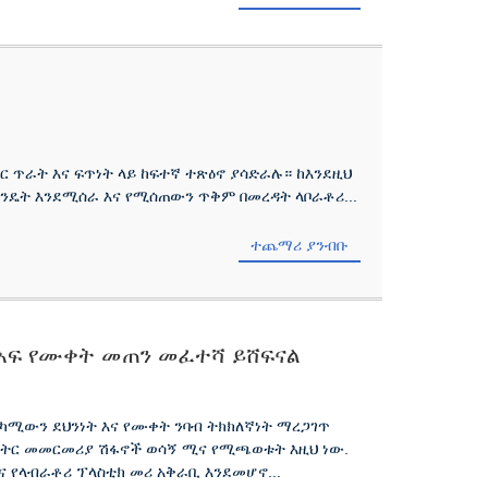
 ጥራት እና ፍጥነት ላይ ከፍተኛ ተጽዕኖ ያሳድራሉ። ከእንደዚህ
ንዴት እንደሚሰራ እና የሚሰጠውን ጥቅም በመረዳት ላቦራቶሪ...
ተጨማሪ ያንብቡ
የአፍ የሙቀት መጠን መፈተሻ ይሸፍናል
ታካሚውን ደህንነት እና የሙቀት ንባብ ትክክለኛነት ማረጋገጥ
ሜትር መመርመሪያ ሽፋኖች ወሳኝ ሚና የሚጫወቱት እዚህ ነው.
 የላብራቶሪ ፕላስቲክ መሪ አቅራቢ እንደመሆኖ...