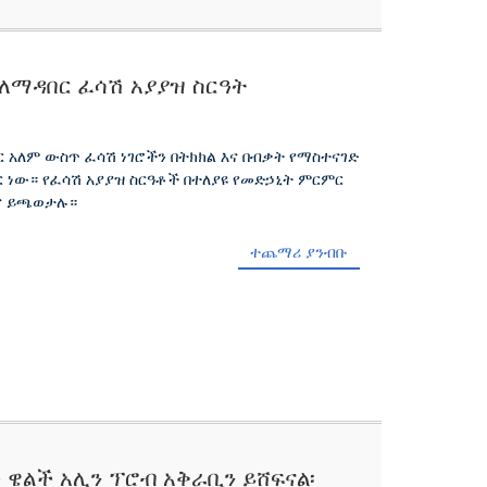
ማዳበር ፈሳሽ አያያዝ ስርዓት
 አለም ውስጥ ፈሳሽ ነገሮችን በትክክል እና በብቃት የማስተናገድ
ር ነው። የፈሳሽ አያያዝ ስርዓቶች በተለያዩ የመድኃኒት ምርምር
ሚና ይጫወታሉ።
ተጨማሪ ያንብቡ
ዌልች አሊን ፕሮብ አቅራቢን ይሸፍናል፡