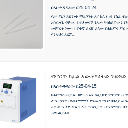
በጤና አጠባበቅ ውስጥ የላቀ ጥራትን
በአስተዳዳሪው በ25-04-24
የታካሚን ደህንነት ማረጋገጥ እና ክሊኒካዊ የስራ 
አስፈላጊ ናቸው. የዚህ ወሳኝ ገጽታ ትክክለኛውን 
መምረጥ ነው። ከፍተኛ ደረጃ ያለው የሕክምና ምር
የንጽህና ደረጃ...
የምርጥ ከፊል አውቶሜትድ ጉድጓድ 
በአስተዳዳሪው በ25-04-15
በፋርማሲዩቲካል፣ ባዮቴክ እና ክሊኒካዊ ምርምር ዘር
ለማረጋገጥ በአስተማማኝ የናሙና ማቀነባበሪያ መሳሪ
አውቶሜትድ ዌል ፕላት ማሸጊያው በማከማቻ፣ በትራን
ይጫወታል።