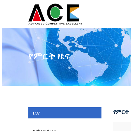
የምርት ዜና
የምርት
ዜና
የኩባንያ ዜና