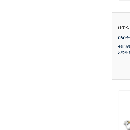
በጥሩ
በአስተ
ትክክለ
አይነት