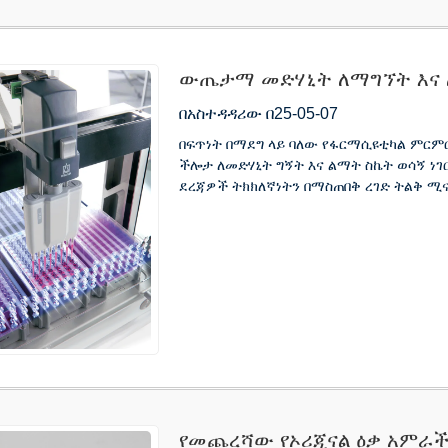
ውጤታማ መድሃኒት ለማግኘት እና ለ
በአስተዳዳሪው በ25-05-07
በፍጥነት በማደግ ላይ ባለው የፋርማሲዩቲካል ምርምር
ችሎታ ለመድሃኒት ግኝት እና ልማት ስኬት ወሳኝ ነገ
ደረጃዎች ትክክለኛነትን በማስጠበቅ ረገድ ትልቅ 
የመጨረሻው የኦሪጂናል ዕቃ አምራች 