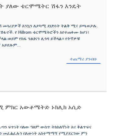
ጥራት ያለው ቴርሞሜትር ሽፋን እንዴት
ሽ መሳሪያዎች እንኳን ለታካሚ ደህንነት ትልቅ ሚና ይጫወታሉ.
 ሽፋኖች. የ Hillrom ቴርሞሜትሮችን እየተጠቀሙ ከሆነ፣
ላል-ወይም የከፋ ንፅህናን ሊጎዳ ይችላል። የትኛዎቹ
 አይደሉም...
ተጨማሪ ያንብቡ
ሚ ምክር አውቶሜትድ ኑክሊክ አሲድ
ጣን ፍጥነት ባለው ዓለም ውስጥ ትክክለኛነት እና ቅልጥፍና
ሲድ መፈልፈሉን በእውነት አስተማማኝ የሚያደርገው ምን