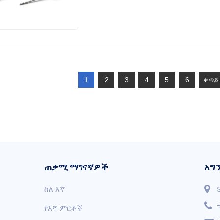
1
2
3
4
5
6
ቀጣይ 
ጠቃሚ ማገናኛዎች
አግ
ስለ እኛ
የእኛ ምርቶች