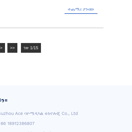
ተጨማሪ ያንብቡ
>
>>
ገጽ 1/15
ኙን።
Suzhou Ace ባዮሜዲካል ቴክኖሎጂ Co., Ltd
+86 18912386807