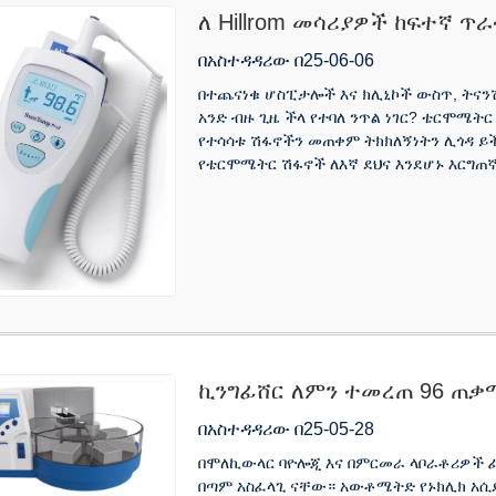
ለ Hillrom መሳሪያዎች ከፍተኛ 
እንደሚለይ
በአስተዳዳሪው በ25-06-06
በተጨናነቁ ሆስፒታሎች እና ክሊኒኮች ውስጥ, ትናን
አንድ ብዙ ጊዜ ችላ የተባለ ንጥል ነገር? ቴርሞሜትር
የተሳሳቱ ሽፋኖችን መጠቀም ትክክለኝነትን ሊጎዳ ይች
የቴርሞሜትር ሽፋኖች ለእኛ ደህና እንደሆኑ እርግጠኛ
ኪንግፊሸር ለምን ተመረጠ 96 ጠቃ
ለማውጣት?
በአስተዳዳሪው በ25-05-28
በሞለኪውላር ባዮሎጂ እና በምርመራ ላቦራቶሪዎች ፈ
በጣም አስፈላጊ ናቸው። አውቶሜትድ የኑክሊክ አ