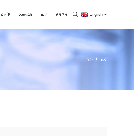
ርቶች
አውርድ
ዜና
ያግኙን
English
ቤት
ዜና