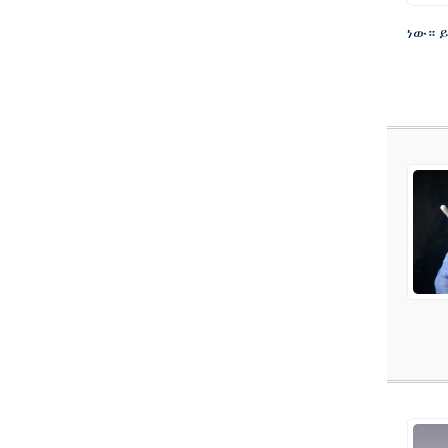
ነው። ይ