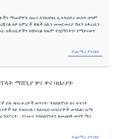
 ማረጋገጥ
ፍሰቶችን ማመቻቸት በጤና እንክብካቤ ኢንዱስትሪ ውስጥ በጣም
የኦሪጂናል ዕቃ አምራች ዌልች አሊን መመርመሪያ ሽፋን አቅራቢን
መራ አቅራቢዎችን ይሸፍናል ፍጹም ተኳሃኝነትን፣ የማይናወጥ
ተጨማሪ ያንብቡ
ፕላት ማሸጊያ ዋና ዋና ባህሪያት
ፎች ያሉ ላቦራቶሪዎች ወጥነት፣ ትክክለኛነት እና ፍጥነት
ያዎች ላይ ይወሰናሉ። ከእነዚህ መሳሪያዎች መካከል፣ ሴሚ
ስፓርት... የናሙና ትክክለኛነትን ለመጠበቅ ወሳኝ ሚና
ተጨማሪ ያንብቡ