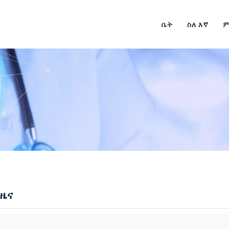
ቤት
ስለ እኛ
ም
 ዜና