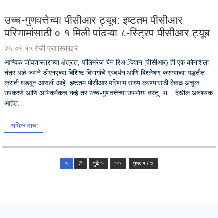
उच्च-गुणवत्तेच्या पीसीआर ट्यूब: इष्टतम पीसीआर
परिणामांसाठी ०.१ मिली पांढऱ्या ८-स्ट्रिप पीसीआर ट्यूब
२५-०१-१५ रोजी प्रशासकाद्वारे
आण्विक जीवशास्त्राच्या क्षेत्रात, पॉलिमरेज चेन रिअॅक्शन (पीसीआर) ही एक कोनशिला
तंत्र आहे ज्याने डीएनएच्या विशिष्ट विभागांचे प्रवर्धन आणि विश्लेषण करण्याच्या पद्धतीत
क्रांती घडवून आणली आहे. इष्टतम पीसीआर परिणाम साध्य करण्यासाठी केवळ अचूक
उपकरणे आणि अभिकर्मकच नव्हे तर उच्च-गुणवत्तेच्या उपभोग्य वस्तू, पा... देखील आवश्यक
आहेत.
अधिक वाचा
१
2
पुढे >
>>
पृष्ठ १ / २