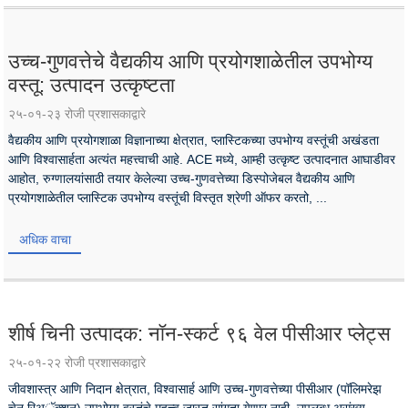
उच्च-गुणवत्तेचे वैद्यकीय आणि प्रयोगशाळेतील उपभोग्य
वस्तू: उत्पादन उत्कृष्टता
२५-०१-२३ रोजी प्रशासकाद्वारे
वैद्यकीय आणि प्रयोगशाळा विज्ञानाच्या क्षेत्रात, प्लास्टिकच्या उपभोग्य वस्तूंची अखंडता
आणि विश्वासार्हता अत्यंत महत्त्वाची आहे. ACE मध्ये, आम्ही उत्कृष्ट उत्पादनात आघाडीवर
आहोत, रुग्णालयांसाठी तयार केलेल्या उच्च-गुणवत्तेच्या डिस्पोजेबल वैद्यकीय आणि
प्रयोगशाळेतील प्लास्टिक उपभोग्य वस्तूंची विस्तृत श्रेणी ऑफर करतो, ...
अधिक वाचा
शीर्ष चिनी उत्पादक: नॉन-स्कर्ट ९६ वेल पीसीआर प्लेट्स
२५-०१-२२ रोजी प्रशासकाद्वारे
जीवशास्त्र आणि निदान क्षेत्रात, विश्वासार्ह आणि उच्च-गुणवत्तेच्या पीसीआर (पॉलिमरेझ
चेन रिअॅक्शन) उपभोग्य वस्तूंचे महत्त्व जास्त सांगता येणार नाही. उपलब्ध असंख्य