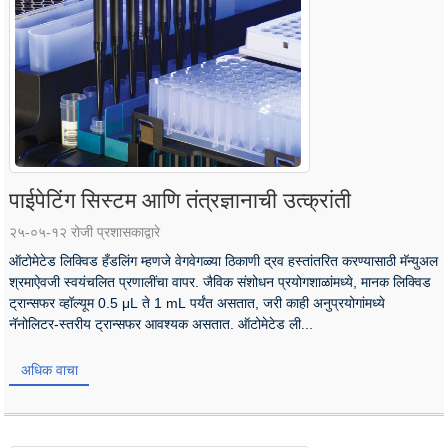
पाईपेटिंग सिस्टम आणि तंत्रज्ञानाची उत्क्रांती
२५-०५-१२ रोजी प्रशासकाद्वारे
ऑटोमेटेड लिक्विड हँडलिंग म्हणजे वेगवेगळ्या ठिकाणी द्रव हस्तांतरित करण्यासाठी मॅन्युअल
श्रमाऐवजी स्वयंचलित प्रणालींचा वापर. जैविक संशोधन प्रयोगशाळांमध्ये, मानक लिक्विड
ट्रान्सफर व्हॉल्यूम 0.5 μL ते 1 mL पर्यंत असतात, जरी काही अनुप्रयोगांमध्ये
नॅनोलिटर-स्तरीय ट्रान्सफर आवश्यक असतात. ऑटोमेटेड ली...
अधिक वाचा