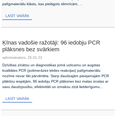
palīgmateriālu klāstu, kas pielāgots slimnīcām, ...
LASĪT VAIRĀK
Ķīnas vadošie ražotāji: 96 iedobju PCR
plāksnes bez svārkiem
administrators, 25.01.22.
Dzīvības zinātņu un diagnostikas jomā uzticamu un augstas
kvalitātes PCR (polimerāzes ķēdes reakcijas) palīgmateriālu
nozīme nevar tikt pārvērtēta. Starp daudzajām pieejamajām PCR
plākšņu iespējām, 96 iedobju PCR plāksnes bez malas izceļas ar
savu daudzpusību, efektivitāti un izmaksu ziņā lietderīgumu...
LASĪT VAIRĀK