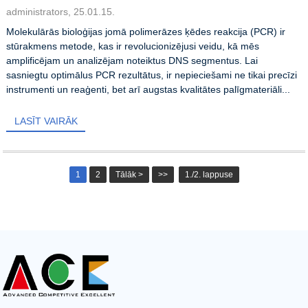
administrators, 25.01.15.
Molekulārās bioloģijas jomā polimerāzes ķēdes reakcija (PCR) ir
stūrakmens metode, kas ir revolucionizējusi veidu, kā mēs
amplificējam un analizējam noteiktus DNS segmentus. Lai
sasniegtu optimālus PCR rezultātus, ir nepieciešami ne tikai precīzi
instrumenti un reaģenti, bet arī augstas kvalitātes palīgmateriāli...
LASĪT VAIRĀK
1
2
Tālāk >
>>
1./2. lappuse