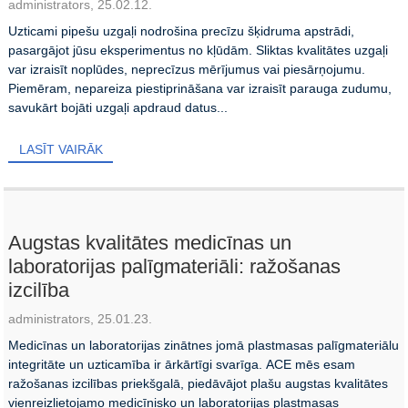
administrators, 25.02.12.
Uzticami pipešu uzgaļi nodrošina precīzu šķidruma apstrādi,
pasargājot jūsu eksperimentus no kļūdām. Sliktas kvalitātes uzgaļi
var izraisīt noplūdes, neprecīzus mērījumus vai piesārņojumu.
Piemēram, nepareiza piestiprināšana var izraisīt parauga zudumu,
savukārt bojāti uzgaļi apdraud datus...
LASĪT VAIRĀK
Augstas kvalitātes medicīnas un
laboratorijas palīgmateriāli: ražošanas
izcilība
administrators, 25.01.23.
Medicīnas un laboratorijas zinātnes jomā plastmasas palīgmateriālu
integritāte un uzticamība ir ārkārtīgi svarīga. ACE mēs esam
ražošanas izcilības priekšgalā, piedāvājot plašu augstas kvalitātes
vienreizlietojamo medicīnisko un laboratorijas plastmasas