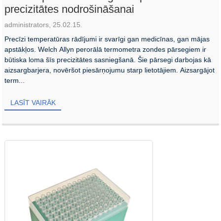
precizitātes nodrošināšanai
administrators, 25.02.15.
Precīzi temperatūras rādījumi ir svarīgi gan medicīnas, gan mājas
apstākļos. Welch Allyn perorālā termometra zondes pārsegiem ir
būtiska loma šīs precizitātes sasniegšanā. Šie pārsegi darbojas kā
aizsargbarjera, novēršot piesārņojumu starp lietotājiem. Aizsargājot
term...
LASĪT VAIRĀK