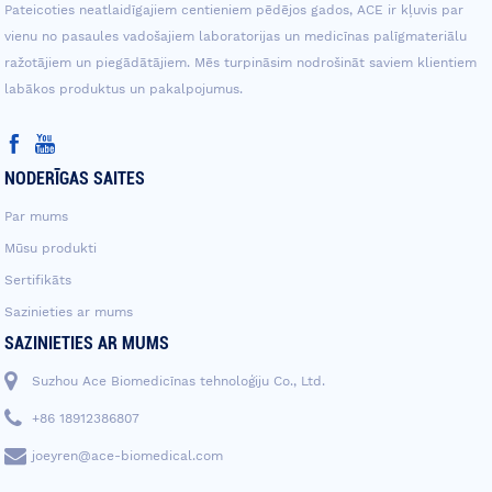
Pateicoties neatlaidīgajiem centieniem pēdējos gados, ACE ir kļuvis par
vienu no pasaules vadošajiem laboratorijas un medicīnas palīgmateriālu
ražotājiem un piegādātājiem. Mēs turpināsim nodrošināt saviem klientiem
labākos produktus un pakalpojumus.
NODERĪGAS SAITES
Par mums
Mūsu produkti
Sertifikāts
Sazinieties ar mums
SAZINIETIES AR MUMS
Suzhou Ace Biomedicīnas tehnoloģiju Co., Ltd.
+86 18912386807
joeyren@ace-biomedical.com