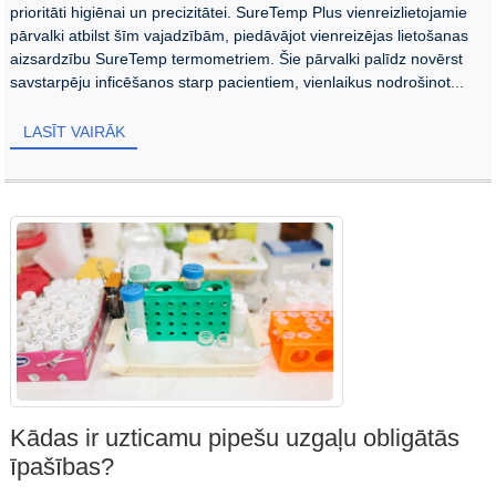
prioritāti higiēnai un precizitātei. SureTemp Plus vienreizlietojamie
pārvalki atbilst šīm vajadzībām, piedāvājot vienreizējas lietošanas
aizsardzību SureTemp termometriem. Šie pārvalki palīdz novērst
savstarpēju inficēšanos starp pacientiem, vienlaikus nodrošinot...
LASĪT VAIRĀK
Kādas ir uzticamu pipešu uzgaļu obligātās
īpašības?