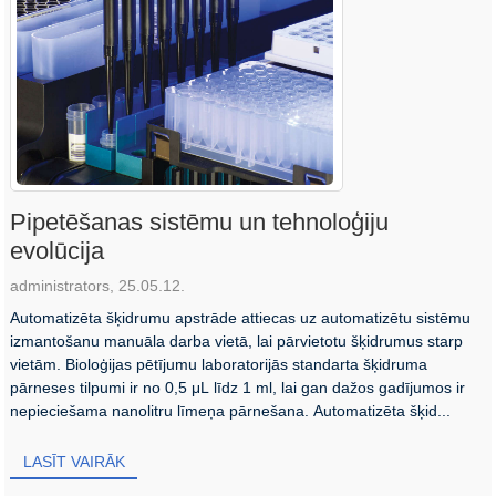
Pipetēšanas sistēmu un tehnoloģiju
evolūcija
administrators, 25.05.12.
Automatizēta šķidrumu apstrāde attiecas uz automatizētu sistēmu
izmantošanu manuāla darba vietā, lai pārvietotu šķidrumus starp
vietām. Bioloģijas pētījumu laboratorijās standarta šķidruma
pārneses tilpumi ir no 0,5 μL līdz 1 ml, lai gan dažos gadījumos ir
nepieciešama nanolitru līmeņa pārnešana. Automatizēta šķid...
LASĪT VAIRĀK