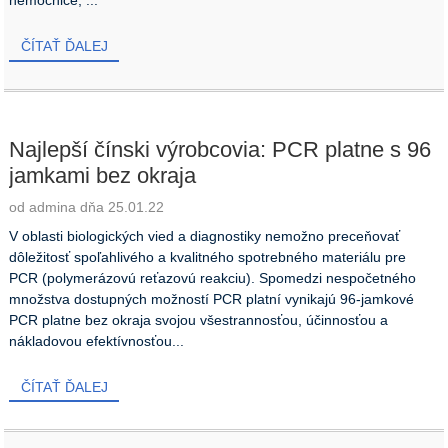
nemocnice, ...
ČÍTAŤ ĎALEJ
Najlepší čínski výrobcovia: PCR platne s 96
jamkami bez okraja
od admina dňa 25.01.22
V oblasti biologických vied a diagnostiky nemožno preceňovať
dôležitosť spoľahlivého a kvalitného spotrebného materiálu pre
PCR (polymerázovú reťazovú reakciu). Spomedzi nespočetného
množstva dostupných možností PCR platní vynikajú 96-jamkové
PCR platne bez okraja svojou všestrannosťou, účinnosťou a
nákladovou efektívnosťou...
ČÍTAŤ ĎALEJ