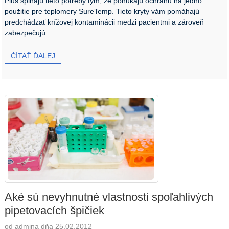
Plus spĺňajú tieto potreby tým, že ponúkajú ochranu na jedno
použitie pre teplomery SureTemp. Tieto kryty vám pomáhajú
predchádzať krížovej kontaminácii medzi pacientmi a zároveň
zabezpečujú...
ČÍTAŤ ĎALEJ
Aké sú nevyhnutné vlastnosti spoľahlivých
pipetovacích špičiek
od admina dňa 25.02.2012