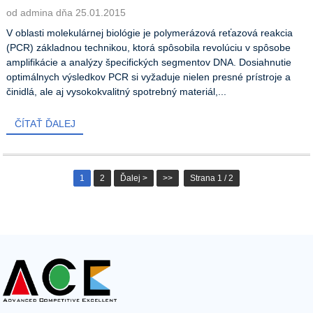
od admina dňa 25.01.2015
V oblasti molekulárnej biológie je polymerázová reťazová reakcia
(PCR) základnou technikou, ktorá spôsobila revolúciu v spôsobe
amplifikácie a analýzy špecifických segmentov DNA. Dosiahnutie
optimálnych výsledkov PCR si vyžaduje nielen presné prístroje a
činidlá, ale aj vysokokvalitný spotrebný materiál,...
ČÍTAŤ ĎALEJ
1
2
Ďalej >
>>
Strana 1 / 2