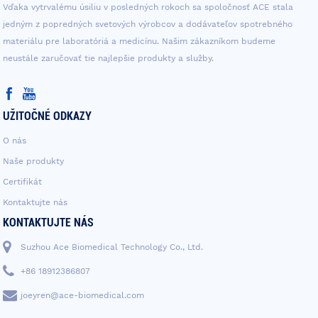
Vďaka vytrvalému úsiliu v posledných rokoch sa spoločnosť ACE stala
jedným z popredných svetových výrobcov a dodávateľov spotrebného
materiálu pre laboratóriá a medicínu. Našim zákazníkom budeme
neustále zaručovať tie najlepšie produkty a služby.
UŽITOČNÉ ODKAZY
O nás
Naše produkty
Certifikát
Kontaktujte nás
KONTAKTUJTE NÁS
Suzhou Ace Biomedical Technology Co., Ltd.
+86 18912386807
joeyren@ace-biomedical.com