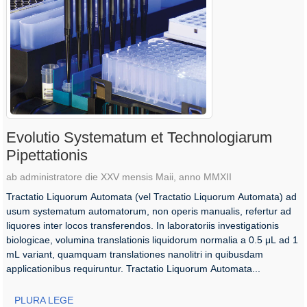
Evolutio Systematum et Technologiarum
Pipettationis
ab administratore die XXV mensis Maii, anno MMXII
Tractatio Liquorum Automata (vel Tractatio Liquorum Automata) ad
usum systematum automatorum, non operis manualis, refertur ad
liquores inter locos transferendos. In laboratoriis investigationis
biologicae, volumina translationis liquidorum normalia a 0.5 μL ad 1
mL variant, quamquam translationes nanolitri in quibusdam
applicationibus requiruntur. Tractatio Liquorum Automata...
PLURA LEGE