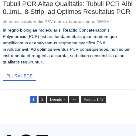
Tubuli PCR Altae Qualitatis: Tubuli PCR Albi
0.1mL, 8-Strip, ad Optimos Resultatus PCR
ab administratore die XXV mensis Ianuarii, anno MMXV
In regno biologiae molecularis, Reactio Concatenationis
Polymerasis (PCR) est ars fundamentalis quae modum quo
amplificamus et analyzamus segmenta specifica DNA
revolutionavit. Ad optimos eventus PCR consequendos, non solum
instrumenta et reagentia accurata, sed etiam consumibilia altae
qualitatis requiruntur...
PLURA LEGE
1
2
Deinde >
>>
Pagina 1 / 2