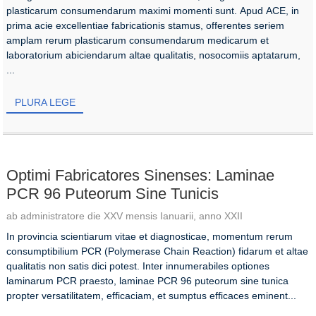
plasticarum consumendarum maximi momenti sunt. Apud ACE, in
prima acie excellentiae fabricationis stamus, offerentes seriem
amplam rerum plasticarum consumendarum medicarum et
laboratorium abiciendarum altae qualitatis, nosocomiis aptatarum,
...
PLURA LEGE
Optimi Fabricatores Sinenses: Laminae
PCR 96 Puteorum Sine Tunicis
ab administratore die XXV mensis Ianuarii, anno XXII
In provincia scientiarum vitae et diagnosticae, momentum rerum
consumptibilium PCR (Polymerase Chain Reaction) fidarum et altae
qualitatis non satis dici potest. Inter innumerabiles optiones
laminarum PCR praesto, laminae PCR 96 puteorum sine tunica
propter versatilitatem, efficaciam, et sumptus efficaces eminent...