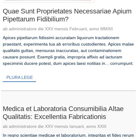
Quae Sunt Proprietates Necessariae Apium
Pipettarum Fidibilium?
ab administratore die XXV mensis Februarii, anno MMXII
Apices pipettarum fidissimi accuratam liquorum tractationem
praestant, experimenta tua ab erroribus custodientes. Apices malae
qualitatis guttas, mensuras inaccuratas, aut contaminationem
causare possunt. Exempli gratia, impropria affixio ad iacturam
speciminis ducere potest, dum apices laesi notitias in... corrumpunt.
PLURA LEGE
Medica et Laboratoria Consumibilia Altae
Qualitatis: Excellentia Fabricationis
ab administratore die XXV mensis Ianuarii, anno XXIII
In regno scientiae medicae et laboratorium, integritas et fides rerum