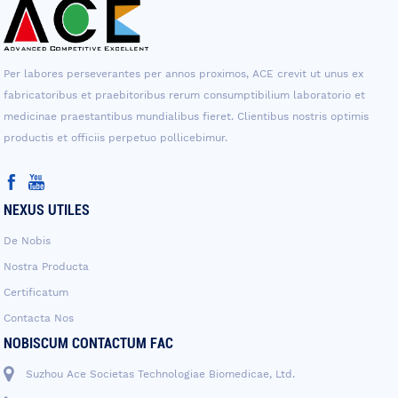
Per labores perseverantes per annos proximos, ACE crevit ut unus ex
fabricatoribus et praebitoribus rerum consumptibilium laboratorio et
medicinae praestantibus mundialibus fieret. Clientibus nostris optimis
productis et officiis perpetuo pollicebimur.
NEXUS UTILES
De Nobis
Nostra Producta
Certificatum
Contacta Nos
NOBISCUM CONTACTUM FAC
Suzhou Ace Societas Technologiae Biomedicae, Ltd.