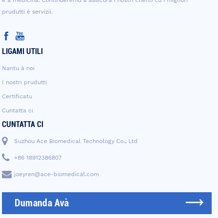
prudutti è servizii.
LIGAMI UTILI
Nantu à noi
I nostri prudutti
Certificatu
Cuntatta ci
CUNTATTA CI
Suzhou Ace Biomedical Technology Co., Ltd
+86 18912386807
joeyren@ace-biomedical.com
Dumanda Avà