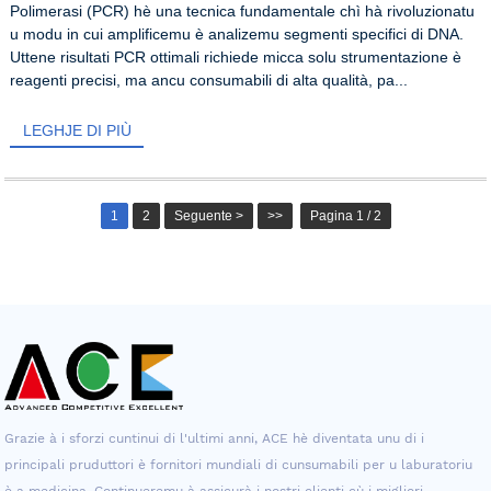
Polimerasi (PCR) hè una tecnica fundamentale chì hà rivoluzionatu
u modu in cui amplificemu è analizemu segmenti specifici di DNA.
Uttene risultati PCR ottimali richiede micca solu strumentazione è
reagenti precisi, ma ancu consumabili di alta qualità, pa...
LEGHJE DI PIÙ
1
2
Seguente >
>>
Pagina 1 / 2
Grazie à i sforzi cuntinui di l'ultimi anni, ACE hè diventata unu di i
principali pruduttori è fornitori mundiali di cunsumabili per u laburatoriu
è a medicina. Continueremu à assicurà i nostri clienti cù i migliori