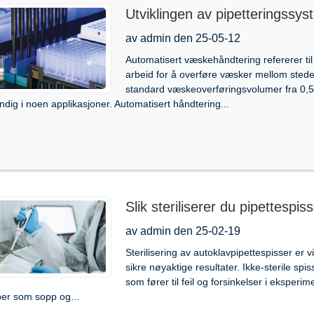
Utviklingen av pipetteringssys
av admin den 25-05-12
Automatisert væskehåndtering refererer til
arbeid for å overføre væsker mellom steder.
standard væskeoverføringsvolumer fra 0,5 μ
dig i noen applikasjoner. Automatisert håndtering...
Slik steriliserer du pipettespis
av admin den 25-02-19
Sterilisering av autoklavpipettespisser er v
sikre nøyaktige resultater. Ikke-sterile sp
som fører til feil og forsinkelser i eksperim
er som sopp og...