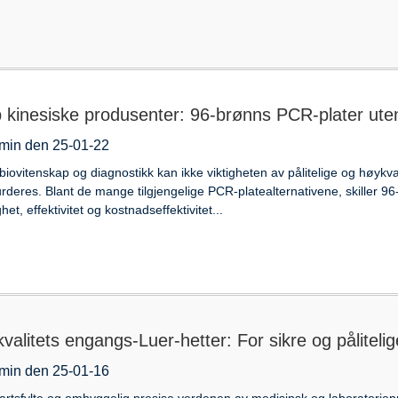
 kinesiske produsenter: 96-brønns PCR-plater uten
min den 25-01-22
biovitenskap og diagnostikk kan ikke viktigheten av pålitelige og høyk
rderes. Blant de mange tilgjengelige PCR-platealternativene, skiller 96
ghet, effektivitet og kostnadseffektivitet...
valitets engangs-Luer-hetter: For sikre og pålitelige
min den 25-01-16
fartsfylte og omhyggelig presise verdenen av medisinsk og laboratoriep