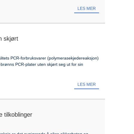
LES MER
 skjørt
valitets PCR-forbruksvarer (polymerasekjedereaksjon)
-brønns PCR-plater uten skjørt seg ut for sin
LES MER
 tilkoblinger
raksis er det avgjørende å sikre sikkerheten og