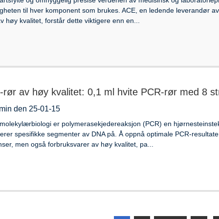
ligheten til hver komponent som brukes. ACE, en ledende leverandør av
v høy kvalitet, forstår dette viktigere enn en...
rør av høy kvalitet: 0,1 ml hvite PCR-rør med 8 st
min den 25-01-15
molekylærbiologi er polymerasekjedereaksjon (PCR) en hjørnesteinstek
erer spesifikke segmenter av DNA på. Å oppnå optimale PCR-resultater
ser, men også forbruksvarer av høy kvalitet, pa...