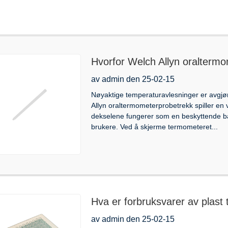
Hvorfor Welch Allyn oraltermo
nøyaktighet
av admin den 25-02-15
Nøyaktige temperaturavlesninger er avgj
Allyn oraltermometerprobetrekk spiller en v
dekselene fungerer som en beskyttende ba
brukere. Ved å skjerme termometeret...
Hva er forbruksvarer av plast t
bruksområder
av admin den 25-02-15