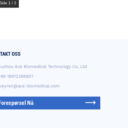
Side 1 / 2
TAKT OSS
Suzhou Ace Biomedical Technology Co, Ltd
+86 18912386807
joeyren@ace-biomedical.com
Forespørsel Nå