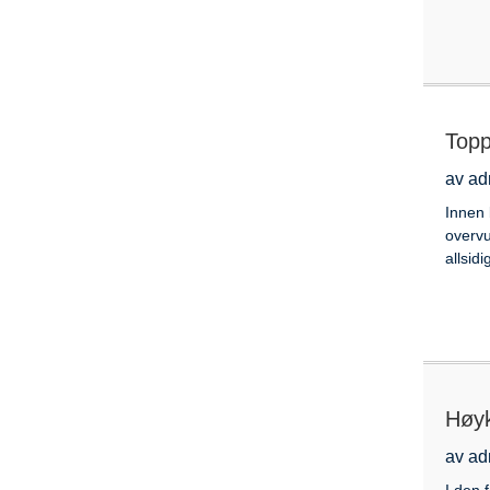
Topp
av ad
Innen 
overvu
allsidi
Høyk
av ad
I den 