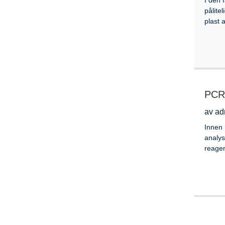
pålite
plast a
PCR-
av ad
Innen 
analys
reagen