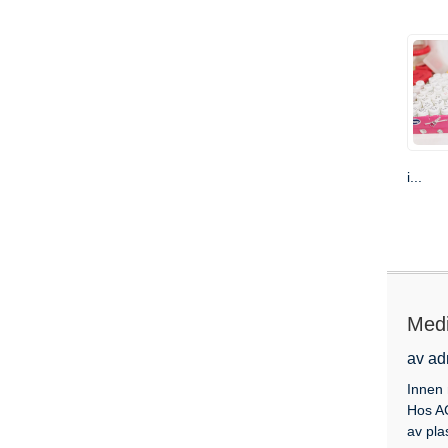
i...
Medi
av ad
Innen 
Hos AC
av pla