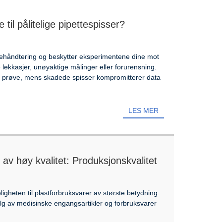
til pålitelige pipettespisser?
æskehåndtering og beskytter eksperimentene dine mot
ke lekkasjer, unøyaktige målinger eller forurensning.
 av prøve, mens skadede spisser kompromitterer data
LES MER
 av høy kvalitet: Produksjonskvalitet
ligheten til plastforbruksvarer av største betydning.
valg av medisinske engangsartikler og forbruksvarer