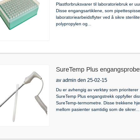
Plastforbruksvarer til laboratoriebruk er u
Disse engangsartiklene, som pipettespisser
laboratoriearbeidsflyter ved å sikre sterili
polypropylen og...
SureTemp Plus engangsprobet
bruksområder
av admin den 25-02-15
Du er avhengig av verktøy som prioriterer 
SureTemp Plus engangstrekk oppfyller dis
SureTemp-termometre. Disse trekkene hje
mellom pasienter samtidig som de sikrer...