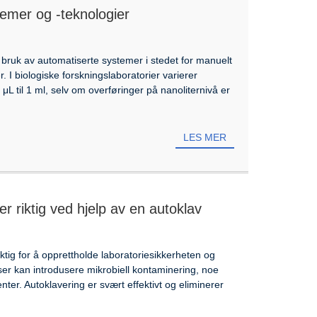
temer og -teknologier
 bruk av automatiserte systemer i stedet for manuelt
 I biologiske forskningslaboratorier varierer
L til 1 ml, selv om overføringer på nanoliternivå er
LES MER
ser riktig ved hjelp av en autoklav
iktig for å opprettholde laboratoriesikkerheten og
isser kan introdusere mikrobiell kontaminering, noe
enter. Autoklavering er svært effektivt og eliminerer