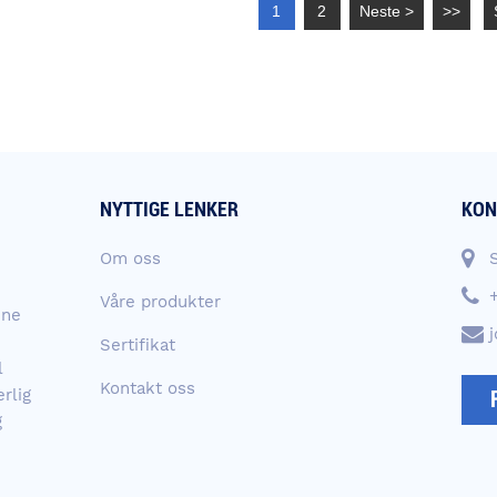
1
2
Neste >
>>
NYTTIGE LENKER
KON
Om oss
Våre produkter
ene
Sertifikat
l
Kontakt oss
rlig
g