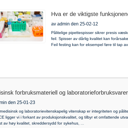
Hva er de viktigste funksjonene 
av admin den 25-02-12
Pålitelige pipettespisser sikrer presis v
feil. Spisser av dårlig kvalitet kan forårsa
Feil festing kan for eksempel føre til tap
sinsk forbruksmateriell og laboratorieforbruksvarer
min den 25-01-23
medisinsk og laboratorievitenskapelig vitenskap er integriteten og pålite
E ligger vi i forkant av produksjonskvalitet, og tilbyr et omfattende ut
st av høy kvalitet, skreddersydd for sykehus, ...