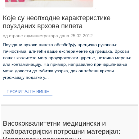
Које су неопходне карактеристике
поузданих врхова пипета
од стране администратора дана 25.02.2012.
Поуздани врхови пипета обезбеђују прецизно руковање
течностима, штитећи ваше експерименте од грешака. Врхови
лошег квалитета могу проузроковати цурење, нетачна мерења
или контаминацију. На пример, неправилно причвршћивање
може довести до губитка узорка, док оштећени врхови
угрожавају податке у...
ПРОЧИТАЈТЕ ВИШЕ
Висококвалитетни медицински и
лабораторијски потрошни материјал: