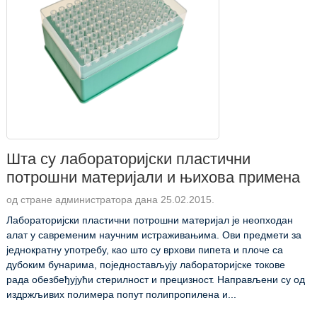
Шта су лабораторијски пластични
потрошни материјали и њихова примена
од стране администратора дана 25.02.2015.
Лабораторијски пластични потрошни материјал је неопходан
алат у савременим научним истраживањима. Ови предмети за
једнократну употребу, као што су врхови пипета и плоче са
дубоким бунарима, поједностављују лабораторијске токове
рада обезбеђујући стерилност и прецизност. Направљени су од
издржљивих полимера попут полипропилена и...