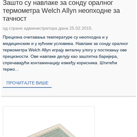
Зашто су навлаке за сонду оралног
термометра Welch Allyn неопходне за
тачност
од стране администратора дана 25.02.2015.
Прецизна очитавања температуре су неопходна и у
медицинским и у кућним условима. Навлаке за сонду оралног
термометра Welch Allyn играју виталну улогу у постизању ове
прецизности. Ове навлаке делују као заштитна баријера,
спречавајући контаминацију између корисника. Штитећи
термо...
ПРОЧИТАЈТЕ ВИШЕ