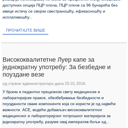
доступних опција ПЦР плоча, ПЦР плоче са 96 бунарића без
ивице истичу се својом свестраношћу, ефикасношћу и
исплативошћу...
ПРОЧИТАЈТЕ ВИШЕ
Висококвалитетне Луер капе за
једнократну употребу: За безбедне и
поуздане везе
од стране администратора дана 25.01.2016.
У брзом и педантно прецизном свету медицинске и
лабораторијске праксе, обезбеђивање безбедности и
поузданости сваке компоненте која се користи је од највеће
важности. ACE, водећи добављач висококвалитетног
медицинског и лабораторијског потрошног материјала за
једнократну употребу, разуме овај императив боље од...