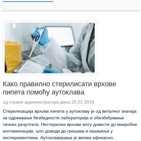
Како правилно стерилисати врхове
пипета помоћу аутоклава
од стране администратора дана 25.02.2019.
Стерилизација врхова пипета у аутоклаву је од виталног значаја
за одржавање безбедности лабораторије и обезбеђивање
тачних резултата. Нестерилни врхови могу довести до микробне
контаминације, што доводи до грешака и кашњења у
експериментима. Аутоклавирање је веома ефикасно,