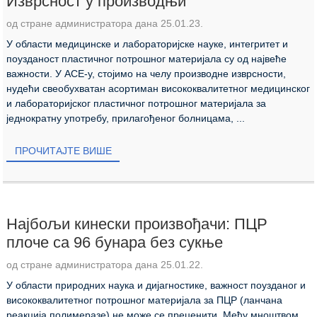
Изврсност у производњи
од стране администратора дана 25.01.23.
У области медицинске и лабораторијске науке, интегритет и
поузданост пластичног потрошног материјала су од највеће
важности. У ACE-у, стојимо на челу производне изврсности,
нудећи свеобухватан асортиман висококвалитетног медицинског
и лабораторијског пластичног потрошног материјала за
једнократну употребу, прилагођеног болницама, ...
ПРОЧИТАЈТЕ ВИШЕ
Најбољи кинески произвођачи: ПЦР
плоче са 96 бунара без сукње
од стране администратора дана 25.01.22.
У области природних наука и дијагностике, важност поузданог и
висококвалитетног потрошног материјала за ПЦР (ланчана
реакција полимеразе) не може се преценити. Међу мноштвом