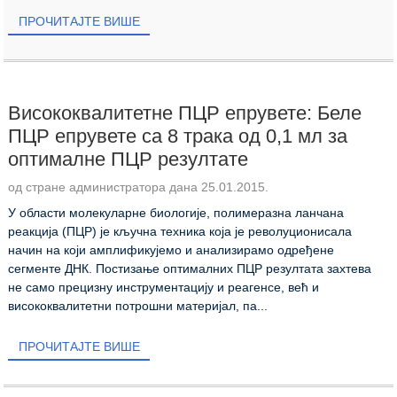
ПРОЧИТАЈТЕ ВИШЕ
Висококвалитетне ПЦР епрувете: Беле
ПЦР епрувете са 8 трака од 0,1 мл за
оптималне ПЦР резултате
од стране администратора дана 25.01.2015.
У области молекуларне биологије, полимеразна ланчана
реакција (ПЦР) је кључна техника која је револуционисала
начин на који амплификујемо и анализирамо одређене
сегменте ДНК. Постизање оптималних ПЦР резултата захтева
не само прецизну инструментацију и реагенсе, већ и
висококвалитетни потрошни материјал, па...
ПРОЧИТАЈТЕ ВИШЕ