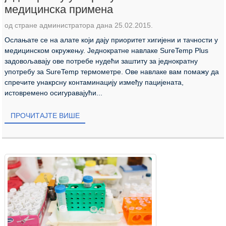
медицинска примена
од стране администратора дана 25.02.2015.
Ослањате се на алате који дају приоритет хигијени и тачности у
медицинском окружењу. Једнократне навлаке SureTemp Plus
задовољавају ове потребе нудећи заштиту за једнократну
употребу за SureTemp термометре. Ове навлаке вам помажу да
спречите унакрсну контаминацију између пацијената,
истовремено осигуравајући...
ПРОЧИТАЈТЕ ВИШЕ