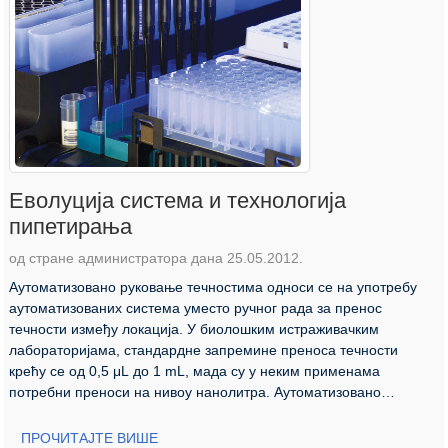
Еволуција система и технологија
пипетирања
од стране администратора дана 25.05.2012.
Аутоматизовано руковање течностима односи се на употребу
аутоматизованих система уместо ручног рада за пренос
течности између локација. У биолошким истраживачким
лабораторијама, стандардне запремине преноса течности
крећу се од 0,5 μL до 1 mL, мада су у неким применама
потребни преноси на нивоу нанолитра. Аутоматизовано
руковање...
ПРОЧИТАЈТЕ ВИШЕ