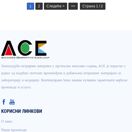
1
2
Следеће >
>>
Страна 1 / 2
Захваљујући истрајним напорима у протеклих неколико година, ACE је израстао у
једног од водећих светских произвођача и добављача потрошног материјала за
лабораторију и медицину. Континуирано ћемо нашим купцима гарантовати најбоље
производе и услуге.
КОРИСНИ ЛИНКОВИ
О нама
Наши производи