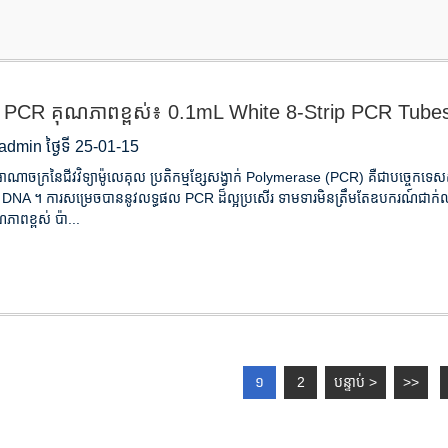
់ PCR គុណភាពខ្ពស់៖ 0.1mL White 8-Strip PCR Tubes
dmin ថ្ងៃទី 25-01-15
អាណាចក្រនៃជីវវិទ្យាម៉ូលេគុល ប្រតិកម្មខ្សែសង្វាក់ Polymerase (PCR) គឺជាបច្ចេកទេស
 DNA ។ ការសម្រេចបាននូវលទ្ធផល PCR ដ៏ល្អប្រសើរ ទាមទារមិនត្រឹមតែឧបករណ៍ជាក់លាក់ ន
ាពខ្ពស់ ប៉ា...
១
2
បន្ទាប់ >
>>