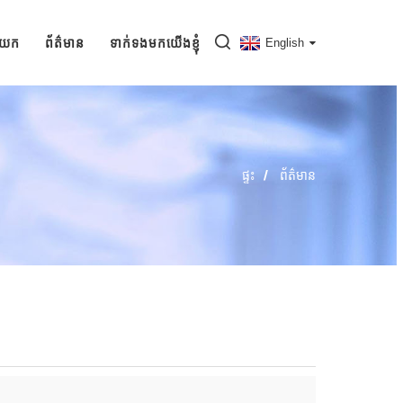
ញយក
ព័ត៌មាន
ទាក់ទងមកយើងខ្ញុំ
English
ផ្ទះ
ព័ត៌មាន