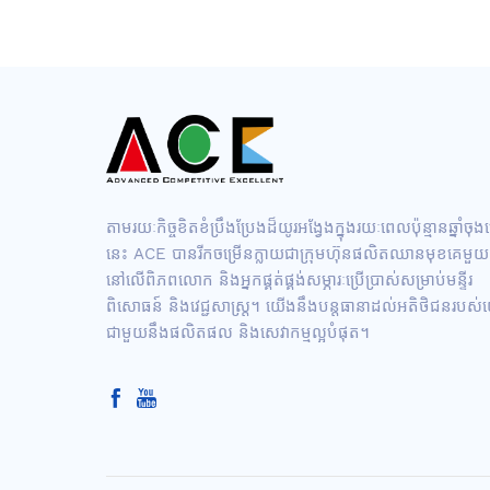
តាមរយៈកិច្ចខិតខំប្រឹងប្រែងដ៏យូរអង្វែងក្នុងរយៈពេលប៉ុន្មានឆ្នាំចុ
នេះ ACE បានរីកចម្រើនក្លាយជាក្រុមហ៊ុនផលិតឈានមុខគេមួយ
នៅលើពិភពលោក និងអ្នកផ្គត់ផ្គង់សម្ភារៈប្រើប្រាស់សម្រាប់មន្ទីរ
ពិសោធន៍ និងវេជ្ជសាស្ត្រ។ យើងនឹងបន្តធានាដល់អតិថិជនរបស
ជាមួយនឹងផលិតផល និងសេវាកម្មល្អបំផុត។