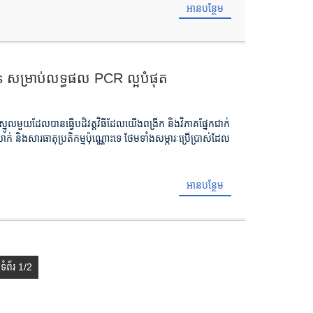
អានបន្ថែម
 សម្រាប់លទ្ធផល PCR ល្អបំផុត
ស្នូលមួយដែលបានធ្វើបដិវត្តវិធីដែលយើងពង្រីក និងវិភាគផ្នែកជាក់
ិងសារធាតុប្រតិកម្មប៉ុណ្ណោះទេ ថែមទាំងសម្ភារៈប្រើប្រាស់ដែល
អានបន្ថែម
ទំព័រ 1/2