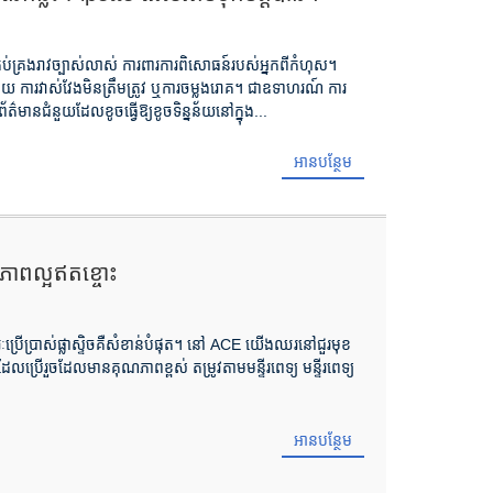
រប់គ្រងរាវច្បាស់លាស់ ការពារការពិសោធន៍របស់អ្នកពីកំហុស។
 ការវាស់វែងមិនត្រឹមត្រូវ ឬការចម្លងរោគ។ ជាឧទាហរណ៍ ការ
ព័ត៌មានជំនួយដែលខូចធ្វើឱ្យខូចទិន្នន័យនៅក្នុង...
អានបន្ថែម
ភាពល្អឥតខ្ចោះ
ភារៈប្រើប្រាស់ផ្លាស្ទិចគឺសំខាន់បំផុត។ នៅ ACE យើងឈរនៅជួរមុខ
ែលប្រើរួចដែលមានគុណភាពខ្ពស់ តម្រូវតាមមន្ទីរពេទ្យ មន្ទីរពេទ្យ
អានបន្ថែម