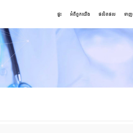
ផ្ទះ
អំពីពួកយើង
ផលិតផល
ទា