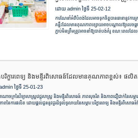
ដោយ admin ថ្ងៃទី 25-02-12
ការណែនាំអំពីបំពង់ដែលអាចទុកចិត្តបានធានានូវការគ្
គន្លឹះដែលមានគុណភាពខ្សោយអាចបណ្តាលឱ្យលេចធ្លាយ
ភ្ជាប់មិនត្រឹមត្រូវអាចនាំឱ្យបាត់បង់គំរូ ខណៈពេលដែល
ងបរិក្ខារពេទ្យ និងមន្ទីរពិសោធន៍ដែលមានគុណភាពខ្ពស់៖ ផលិត
dmin ថ្ងៃទី 25-01-23
អាណាចក្រនៃវិទ្យាសាស្ត្រវេជ្ជសាស្ត្រ និងមន្ទីរពិសោធន៍ ភាពសុចរិត និងភាពជឿជាក់នៃសម្
ភាពនៃការផលិត ដោយផ្តល់ជូននូវជួរដ៏ទូលំទូលាយនៃសម្ភារៈបរិក្ខារពេទ្យ និងមន្ទីរពិសោធន៍ដ