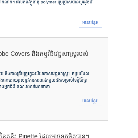
លាក់។ ផលិតពីវត្ថុធាតុ polymer ប្រើប្រាស់បានយូរដូចជា
អានបន្ថែម
Covers និងកម្មវិធីវេជ្ជសាស្រ្តរបស់
ិងភាពត្រឹមត្រូវក្នុងបរិយាកាសវេជ្ជសាស្ត្រ។ គម្របដែល
េះដោយផ្តល់នូវការការពារតែមួយដងសម្រាប់ទែម៉ូម៉ែត្រ
រវាងអ្នកជំងឺ ខណៈពេលដែលធានា...
អានបន្ថែម
​នៃ​គន្លឹះ Pipette ដែល​អាច​ទុក​ចិត្ត​បាន។