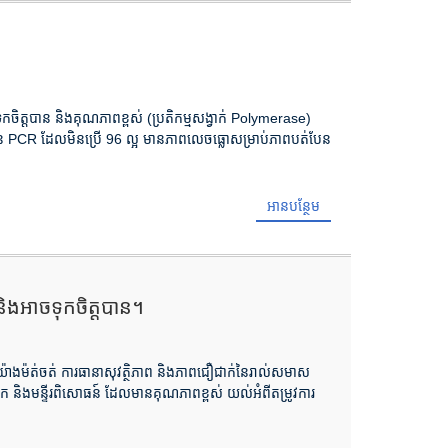
ទុកចិត្តបាន និងគុណភាពខ្ពស់ (ប្រតិកម្មសង្វាក់ Polymerase)
PCR ដែលមិនប្រើ 96 ល្អ មានភាពលេចធ្លោសម្រាប់ភាពបត់បែន
អានបន្ថែម
និងអាចទុកចិត្តបាន។
ស់យ៉ាងម៉ត់ចត់ ការធានាសុវត្ថិភាព និងភាពជឿជាក់នៃរាល់សមាស
ទិក និងមន្ទីរពិសោធន៍ ដែលមានគុណភាពខ្ពស់ យល់អំពីតម្រូវការ