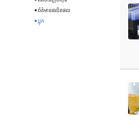
ព័ត៌មានផលិតផល
ប្លុក