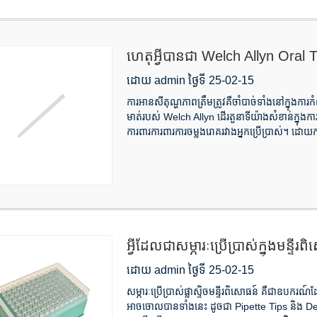
ហេតុអ្វីបានជា Welch Allyn Oral
សម្រាប់ភាពត្រឹមត្រូវ
ដោយ admin ថ្ងៃទី 25-02-15
ការអានសីតុណ្ហភាពត្រឹមត្រូវគឺចាំបាច់ទាំងនៅក្នុងការក
មាត់របស់ Welch Allyn ដើរតួនាទីយ៉ាងសំខាន់ក្នុងក
ការពារការពារការចម្លងរោគរវាងអ្នកប្រើប្រាស់។ ដោយ​កា
អ្វីដែលជាសម្ភារៈប្រើប្រាស់ក្នុងមន្ទ
ដោយ admin ថ្ងៃទី 25-02-15
សម្ភារៈប្រើប្រាស់ផ្លាស្ទិចមន្ទីរពិសោធន៍ គឺជាឧបករណ៍ដ
អាចចោលបានទាំងនេះ ដូចជា Pipette Tips និង Deep