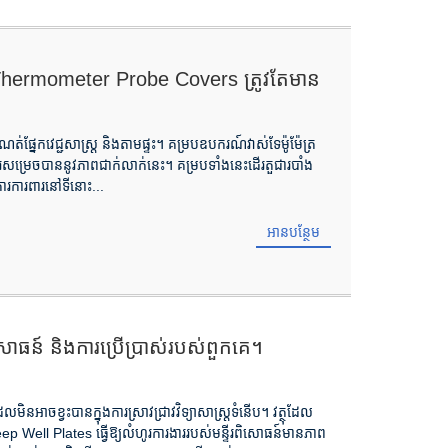
 Thermometer Probe Covers ត្រូវតែមាន
ំណត់ផ្នែកវេជ្ជសាស្ត្រ និងតាមផ្ទះ។ គម្របឧបករណ៍វាស់ទែម៉ូម៉ែត្រ
ារសម្រេចបាននូវភាពជាក់លាក់នេះ។ គម្របទាំងនេះដើរតួជារបាំង
រ​ការពារ​នៅ​ទីនោះ...
អានបន្ថែម
ីរពិសោធន៍ និងការប្រើប្រាស់របស់ពួកគេ។
ែលមិនអាចខ្វះបានក្នុងការស្រាវជ្រាវវិទ្យាសាស្ត្រទំនើប។ វត្ថុដែល
 Well Plates ធ្វើឱ្យលំហូរការងាររបស់មន្ទីរពិសោធន៍មានភាព