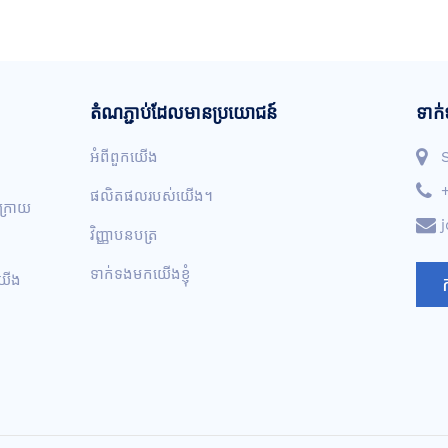
តំណភ្ជាប់ដែលមានប្រយោជន៍
ទាក់
អំពីពួកយើង
ផលិតផលរបស់យើង។
ងក្រោយ
វិញ្ញាបនបត្រ
ទាក់ទងមកយើងខ្ញុំ
់យើង