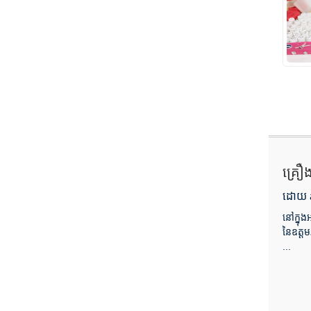
គ្រឿ
ដោយ a
នៅក្នុង
នៃឧត្តម
...