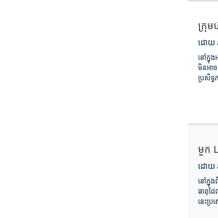
ក្រុ
ដោយ a
នៅក្នុង
មិនអាច
ប្រសិទ្ធ
មួក 
ដោយ a
នៅក្នុង
ធាតុដែល
នេះប្រស