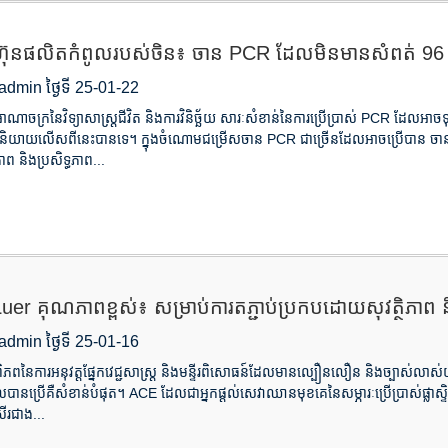
មហ៊ុនផលិតកំពូលរបស់ចិន៖ ចាន PCR ដែលមិនមានសំពត់ 96
dmin ថ្ងៃទី 25-01-22
អាណាចក្រនៃវិទ្យាសាស្ត្រជីវិត និងការវិនិច្ឆ័យ សារៈសំខាន់នៃការប្រើប្រាស់ PCR ដែលអាច
និយាយលើសពីនេះបានទេ។ ក្នុងចំណោមជម្រើសចាន PCR ជាច្រើនដែលអាចប្រើបាន ចាន 
ភាព និងប្រសិទ្ធភាព...
Luer គុណភាពខ្ពស់៖ សម្រាប់ការតភ្ជាប់ប្រកបដោយសុវត្ថិភាព 
dmin ថ្ងៃទី 25-01-16
ពិភពនៃការអនុវត្តផ្នែកវេជ្ជសាស្រ្ត និងមន្ទីរពិសោធន៍ដែលមានល្បឿនលឿន និងច្បាស់លា
បានប្រើគឺសំខាន់បំផុត។ ACE ដែលជាអ្នកផ្តល់សេវាឈានមុខគេនៃសម្ភារៈប្រើប្រាស់ផ្លាស្
ើរជាង...