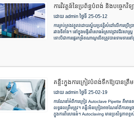
ការវិវត្តន៍នៃប្រព័ន្ធបំពង់ និងបច្ចេកវិទ្យ
ដោយ admin ថ្ងៃទី 25-05-12
ការគ្រប់គ្រងវត្ថុរាវដោយស្វ័យប្រវត្តិសំដៅលើការប្រើប្រាស
រវាងទីតាំង។ នៅក្នុងមន្ទីរពិសោធន៍ស្រាវជ្រាវជីវសាស្
ទោះបីជាការផ្ទេរកម្រិតណាណូលីតត្រូវបានទាមទារនៅក្នុង
គន្លឹះក្នុងការក្រៀវបំពង់ទឹកឱ្យបានត្
ដោយ admin ថ្ងៃទី 25-02-19
ការណែនាំអំពីការក្រៀវ Autoclave Pipette គឺមានសារ
លទ្ធផលត្រឹមត្រូវ។ គន្លឹះមិនក្រៀវអាចណែនាំពីការច
ក្នុងការពិសោធន៍។ Autoclaving មានប្រសិទ្ធភាពខ្ពស់