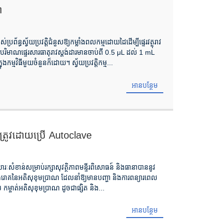
ា
់ប្រព័ន្ធស្វ័យប្រវត្តិជំនួសឱ្យកម្លាំងពលកម្មដោយដៃដើម្បីផ្ទេរវត្ថុរាវ
រ្ត បរិមាណផ្ទេរសារធាតុរាវស្តង់ដារមានចាប់ពី 0.5 μL ដល់ 1 mL
កម្មវិធីមួយចំនួនក៏ដោយ។ ស្វ័យប្រវត្តិកម្ម...
អានបន្ថែម
រឹមត្រូវដោយប្រើ Autoclave
ៈសំខាន់សម្រាប់រក្សាសុវត្ថិភាពមន្ទីរពិសោធន៍ និងធានាបាននូវ
ម្លងរោគនៃអតិសុខុមប្រាណ ដែលនាំឱ្យមានបញ្ហា និងការពន្យារពេល
 កម្ចាត់អតិសុខុមប្រាណ ដូចជាផ្សិត និង...
អានបន្ថែម