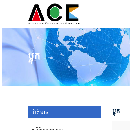
ប្លុក
ប្លុក
ព័ត៌មាន
ព័ត៌មានក្រុមហ៊ុន