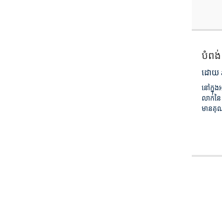
បំពង
ដោយ a
នៅក្នុង
លាក់នៃ
មានគុណភ