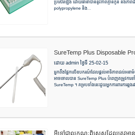
ប្រសើរឡើង ដោយធានាបាននូវភាពគ្មានកូន និងភាពជាក់
polypropylene និង...
SureTemp Plus Disposable Probe 
ពួកគេ។
ដោយ admin ថ្ងៃទី 25-02-15
អ្នកពឹងផ្អែកលើឧបករណ៍ដែលផ្តល់អាទិភាពដល់អនាម័យ ន
អាចចោលបាន SureTemp Plus បំពេញតម្រូវការទាំងន
SureTemp ។ គម្របទាំងនេះជួយអ្នកការពារការឆ្លង
អ្វី​ទៅ​ជា​លក្ខណៈ​ពិសេស​ដែល​ត្រូវ​មាន