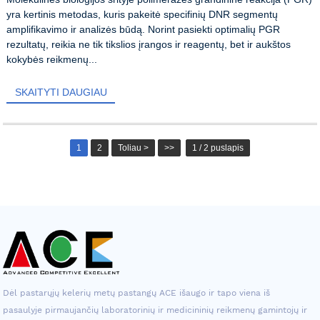
yra kertinis metodas, kuris pakeitė specifinių DNR segmentų
amplifikavimo ir analizės būdą. Norint pasiekti optimalių PGR
rezultatų, reikia ne tik tikslios įrangos ir reagentų, bet ir aukštos
kokybės reikmenų...
SKAITYTI DAUGIAU
1
2
Toliau >
>>
1 / 2 puslapis
Dėl pastarųjų kelerių metų pastangų ACE išaugo ir tapo viena iš
pasaulyje pirmaujančių laboratorinių ir medicininių reikmenų gamintojų ir