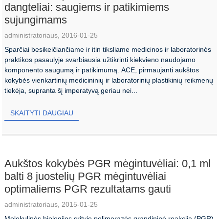
dangteliai: saugiems ir patikimiems
sujungimams
administratoriaus, 2016-01-25
Sparčiai besikeičiančiame ir itin tiksliame medicinos ir laboratorinės
praktikos pasaulyje svarbiausia užtikrinti kiekvieno naudojamo
komponento saugumą ir patikimumą. ACE, pirmaujanti aukštos
kokybės vienkartinių medicininių ir laboratorinių plastikinių reikmenų
tiekėja, supranta šį imperatyvą geriau nei...
SKAITYTI DAUGIAU
Aukštos kokybės PGR mėgintuvėliai: 0,1 ml
balti 8 juostelių PGR mėgintuvėliai
optimaliems PGR rezultatams gauti
administratoriaus, 2015-01-25
Molekulinės biologijos srityje polimerazės grandininė reakcija (PGR)