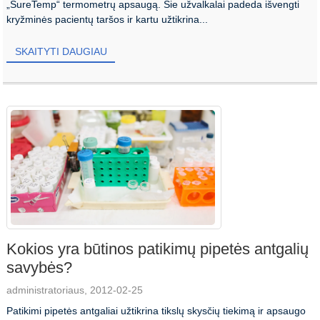
„SureTemp“ termometrų apsaugą. Šie užvalkalai padeda išvengti
kryžminės pacientų taršos ir kartu užtikrina...
SKAITYTI DAUGIAU
Kokios yra būtinos patikimų pipetės antgalių
savybės?
administratoriaus, 2012-02-25
Patikimi pipetės antgaliai užtikrina tikslų skysčių tiekimą ir apsaugo