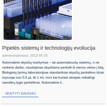
Pipetės sistemų ir technologijų evoliucija
administratoriaus, 2012-05-25
Automatinis skysčių tvarkymas – tai automatizuotų sistemų, o ne
rankinio darbo, naudojimas skysčiams perkelti iš vienos vietos į kitą.
Biologinių tyrimų laboratorijose standartiniai skysčių perkėlimo tūriai
svyruoja nuo 0,5 μL iki 1 ml, nors kai kuriais atvejais reikalingi
nanolitrų lygio perkėlimai. Automatinis li...
SKAITYTI DAUGIAU