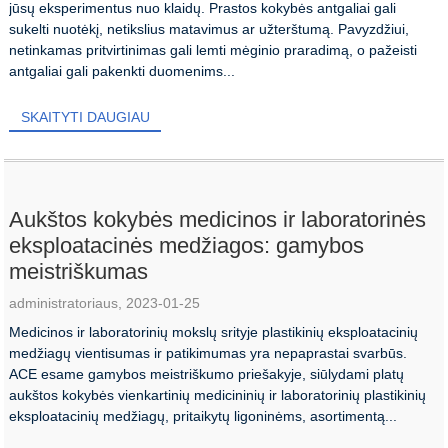
jūsų eksperimentus nuo klaidų. Prastos kokybės antgaliai gali
sukelti nuotėkį, netikslius matavimus ar užterštumą. Pavyzdžiui,
netinkamas pritvirtinimas gali lemti mėginio praradimą, o pažeisti
antgaliai gali pakenkti duomenims...
SKAITYTI DAUGIAU
Aukštos kokybės medicinos ir laboratorinės
eksploatacinės medžiagos: gamybos
meistriškumas
administratoriaus, 2023-01-25
Medicinos ir laboratorinių mokslų srityje plastikinių eksploatacinių
medžiagų vientisumas ir patikimumas yra nepaprastai svarbūs.
ACE esame gamybos meistriškumo priešakyje, siūlydami platų
aukštos kokybės vienkartinių medicininių ir laboratorinių plastikinių
eksploatacinių medžiagų, pritaikytų ligoninėms, asortimentą...