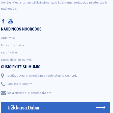
tiekėjų. Mes ir toliau užtikrinsime savo klientams geriausius produktus ir
paslaugas.
NAUDINGOS NUORODOS
Apie mus
Mūsų produktai
sertifikatas
Susisiekite su mumis
SUSISIEKITE SU MUMIS
Sudžou Ace biomedicinos technologijų Co., Ltd.
+86 18912386807
joeyren@ace-biomedical.com
Užklausa Dabar