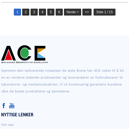
1
2
3
4
5
6
Neste >
>>
Side 1 / 15
Gjennom den vedvarende innsatsen de siste årene har ACE vokst til å bli
en av verdens ledende produsenter og leverandører av forbruksvarer til
laboratorie- og medisinindustrien. Vi vil kontinuerlig garantere kundene
våre de beste produktene og tjenestene.
NYTTIGE LENKER
Om oss