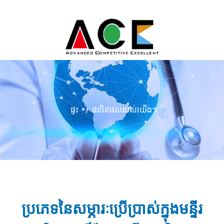
ផ្ទះ
ផលិតផលរបស់យើង។
ប្រភេទនៃសម្ភារៈប្រើប្រាស់ក្នុងមន្ទីរ