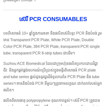
ស៊េរី PCR CONSUMABLES
បទពិសោធន៍ 10+ ឆ្នាំក្នុងការរចនា និងផលិតស៊េរីបន្ទះ PCR និងបំពង់ រួម
មាន Transparent PCR Plate, White PCR Plate, Double
Color PCR Plate, 384 PCR Plate, transparent PCR single
tube, transparent PCR 8-strip tubes ជាដើម។
Suzhou ACE Biomedical ដែលជាក្រុមហ៊ុនផលិតប្រកបដោយវិជ្ជា
ជីវៈ និងអ្នកផ្គត់ផ្គង់ឧបករណ៍ប្រើប្រាស់ក្នុងមន្ទីរពិសោធន៍ PCR plate
and tube series ផ្តល់ជូននូវជួរដ៏ធំទូលាយនៃ PCR Plate និង tube
series។ ចាននិងបំពង់ PCR នីមួយៗត្រូវតាមលក្ខណៈជាក់លាក់របស់អ្នក
ផលិត។
ផលិតពីសារធាតុ polypropylene គុណភាពខ្ពស់។ ស៊េរី PCR ត្រូវបាន