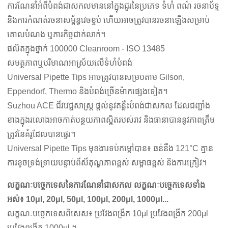
ការណែនាំអំពីបំពង់ជាសកលមាននៅក្នុងជួរនៃប្រភេទ ទំហំ ពណ៌ រចនាប័ទ្ម
និងការកំណត់រចនាសម្ព័ន្ធវេចខ្ចប់ ហើយអាចត្រូវបានរចនាឡើងសម្រាប់
គោលបំណង ឬភារកិច្ចជាក់លាក់។
ផលិតក្នុងថ្នាក់ 100000 Cleanroom - ISO 13485
សមត្ថភាពឬបរិមាណអាស្រ័យលើទំហំបំពង់
Universal Pipette Tips អាចត្រូវបានសម្របតាម Gilson,
Eppendorf, Thermo និងបំពង់ច្រើនម៉ាកផ្សេងទៀត។
Suzhou ACE ជីវវេជ្ជសាស្ត្រ
ផ្តល់នូវគន្លឹះបំពង់ជាសកល ដែលជញ្ជាំង
ខាងក្នុងរលោងអាចកាត់បន្ថយភាពស្អិតរបស់រាវ និងធានាបាននូវភាពត្រឹម
ត្រូវនៃគំរូដែលបានផ្ទេរ។
Universal Pipette Tips មុខងារទប់កម្តៅបាន៖ ធន់នឹង 121°C គ្មាន
ការខូចទ្រង់ទ្រាយបន្ទាប់ពីសីតុណ្ហភាពខ្ពស់ សម្ពាធខ្ពស់ និងការក្រៀវ។
លក្ខណៈបច្ចេកទេសនៃការណែនាំជាសកល លក្ខណៈបច្ចេកទេសទាំង
អស់៖ 10μl, 20μl, 50μl, 100μl, 200μl, 1000μl...
លក្ខណៈបច្ចេកទេសពិសេស៖ ប្រវែងពង្រីក 10μl ប្រវែងពង្រីក 200μl
ប្រវែងពង្រីក 1000μl ។