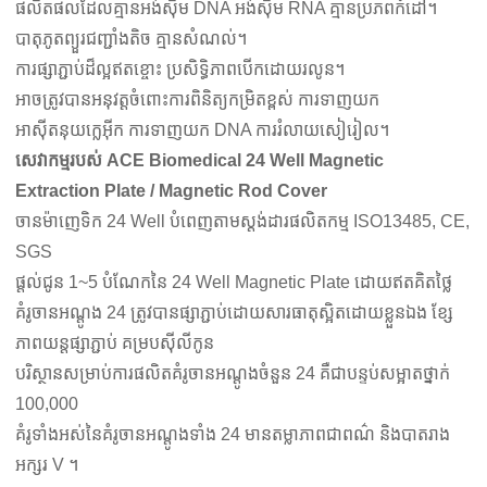
ផលិតផលដែលគ្មានអង់ស៊ីម DNA អង់ស៊ីម RNA គ្មានប្រភពកំដៅ។
បាតុភូតព្យួរជញ្ជាំងតិច គ្មានសំណល់។
ការផ្សាភ្ជាប់ដ៏ល្អឥតខ្ចោះ ប្រសិទ្ធិភាពបើកដោយរលូន។
អាចត្រូវបានអនុវត្តចំពោះការពិនិត្យកម្រិតខ្ពស់ ការទាញយក
អាស៊ីតនុយក្លេអ៊ីក ការទាញយក DNA ការរំលាយសៀរៀល។
សេវាកម្មរបស់ ACE Biomedical 24 Well Magnetic
Extraction Plate / Magnetic Rod Cover
ចានម៉ាញេទិក 24 Well បំពេញតាមស្តង់ដារផលិតកម្ម ISO13485, CE,
SGS
ផ្តល់ជូន 1~5 បំណែកនៃ 24 Well Magnetic Plate ដោយឥតគិតថ្លៃ
គំរូចានអណ្តូង 24 ត្រូវបានផ្សាភ្ជាប់ដោយសារធាតុស្អិតដោយខ្លួនឯង ខ្សែ
ភាពយន្តផ្សាភ្ជាប់ គម្របស៊ីលីកូន
បរិស្ថានសម្រាប់ការផលិតគំរូចានអណ្តូងចំនួន 24 គឺជាបន្ទប់សម្អាតថ្នាក់
100,000
គំរូទាំងអស់នៃគំរូចានអណ្តូងទាំង 24 មានតម្លាភាពជាពណ៌ និងបាតរាង
អក្សរ V ។