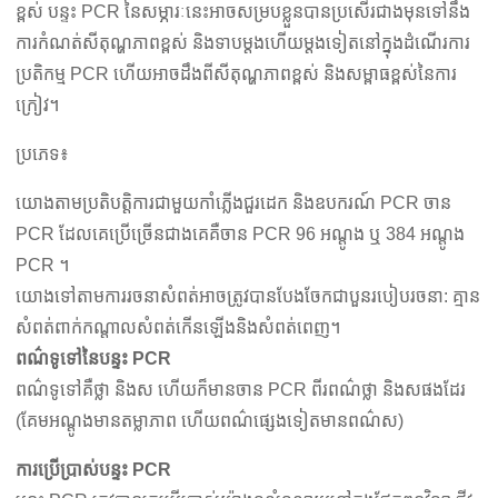
ខ្ពស់ បន្ទះ PCR នៃសម្ភារៈនេះអាចសម្របខ្លួនបានប្រសើរជាងមុនទៅនឹង
ការកំណត់សីតុណ្ហភាពខ្ពស់ និងទាបម្តងហើយម្តងទៀតនៅក្នុងដំណើរការ
ប្រតិកម្ម PCR ហើយអាចដឹងពីសីតុណ្ហភាពខ្ពស់ និងសម្ពាធខ្ពស់នៃការ
ក្រៀវ។
ប្រភេទ៖
យោងតាមប្រតិបត្តិការជាមួយកាំភ្លើងជួរដេក និងឧបករណ៍ PCR ចាន
PCR ដែលគេប្រើច្រើនជាងគេគឺចាន PCR 96 អណ្តូង ឬ 384 អណ្តូង
PCR ។
យោងទៅតាមការរចនាសំពត់អាចត្រូវបានបែងចែកជាបួនរបៀបរចនា: គ្មាន
សំពត់ពាក់កណ្តាលសំពត់កើនឡើងនិងសំពត់ពេញ។
ពណ៌ទូទៅនៃបន្ទះ PCR
ពណ៌ទូទៅគឺថ្លា និងស ហើយក៏មានចាន PCR ពីរពណ៌ថ្លា និងសផងដែរ
(គែមអណ្តូងមានតម្លាភាព ហើយពណ៌ផ្សេងទៀតមានពណ៌ស)
ការប្រើប្រាស់បន្ទះ PCR