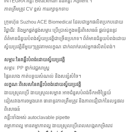
INTEGRA គន្លឹះ Beackman និងគន្លឹះ Agilent ។
ភាពត្រឹមត្រូវ CV ខ្ពស់ ការរក្សាទុកទាប
ក្រុមហ៊ុន Suzhou ACE Biomedical ដែលជាអ្នកផលិតប្រកបដោយ
វិជ្ជាជីវៈ និងអ្នកផ្គត់ផ្គង់សម្ភារៈប្រើប្រាស់ក្នុងមន្ទីរពិសោធន៍ ផ្តល់ជូននូវ
ព័ត៌មានជំនួយបំពង់ស្វ័យប្រវត្តិជាច្រើនប្រភេទ។ ព័ត៌មានជំនួយបំពង់ដោយ
ស្វ័យប្រវត្តិនីមួយៗត្រូវតាមលក្ខណៈជាក់លាក់របស់អ្នកផលិតបំពង់។
សម្ភារៈនៃគន្លឹះបំពង់ដោយស្វ័យប្រវត្តិ
សម្ភារៈ PP ថ្នាក់វេជ្ជសាស្ត្រ
ផ្ទៃរលោង កាត់បន្ថយសំណល់ និងសន្សំសំចៃ។
លក្ខណៈពិសេសនៃគន្លឹះបំពង់ដោយស្វ័យប្រវត្តិ
ងាយស្រួលប្រើ ងាយស្រួលសម្អាត អាចជំនួសបំពង់ទឹកអចិន្ត្រៃយ៍
ជៀសវាងការចម្លងរោគ ធានានូវភាពត្រឹមត្រូវ និងភាពជឿជាក់នៃលទ្ធផល
ពិសោធន៍
គន្លឹះទាំងអស់ autoclavable pipette
តម្លាភាពល្អ មានតម្លាភាពល្អ ងាយស្រួលប្រើពេលសង្កេតកម្រិតរាវ