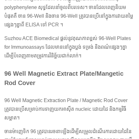
polyphenylene សុទ្ធដែលនាំចូលពីបរទេស។ ចានដែលពេញនិយម
បំផុតគឺ ចាន 96-Well និងចាន 96-Well ត្រូវបានប្រើនៅក្នុងការវាយតម្លៃ
ផ្សេងៗគ្នាពី ELISA ទៅ PCR ។
Suzhou ACE Biomedical ផ្តល់នូវគុណភាពខ្ពស់ 96-Well Plates
for Immunoassays ដែលមាននៅក្នុងប្លង់ ទម្រង់ និងពណ៌ផ្សេងៗគ្នា
ដើម្បីបំពេញតាមតម្រូវការវិនិច្ឆ័យជាក់លាក់។
96 Well Magnetic Extract Plate/Mangetic
Rod Cover
96 Well Magnetic Extraction Plate / Magnetic Rod Cover
ត្រូវបានប្រើសម្រាប់ការទាញយកអាស៊ីត nucleic ដោយដៃ និងកម្មវិធី
សម្អាត។
ចានម៉ាញេទិក 96 ត្រូវបានរចនាឡើងដើម្បីសម្រួលដំណើរការដោយដៃនៃ