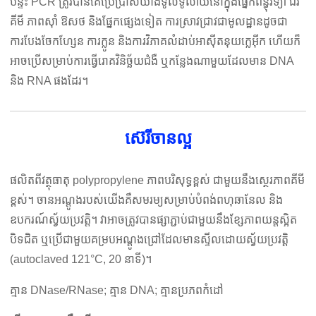
បន្ទះ PCR ត្រូវបានគេប្រើប្រាស់យ៉ាងទូលំទូលាយនៅក្នុងផ្នែកពន្ធុវិទ្យា ជីវ
គីមី ភាពស៊ាំ ឱសថ និងផ្នែកផ្សេងទៀត ការស្រាវជ្រាវជាមូលដ្ឋានដូចជា
ការបែងចែកហ្សែន ការក្លូន និងការវិភាគលំដាប់អាស៊ីតនុយក្លេអ៊ីក ហើយក៏
អាចប្រើសម្រាប់ការធ្វើរោគវិនិច្ឆ័យជំងឺ ឬកន្លែងណាមួយដែលមាន DNA
និង RNA ផងដែរ។
ស៊េរីចានល្អ
ផលិតពីវត្ថុធាតុ polypropylene ភាពបរិសុទ្ធខ្ពស់ ជាមួយនឹងស្ថេរភាពគីមី
ខ្ពស់។ ចានអណ្តូងរបស់យើងគឺសមរម្យសម្រាប់បំពង់ពហុឆានែល និង
ឧបករណ៍ស្វ័យប្រវត្តិ។ វា​អាច​ត្រូវ​បាន​ផ្សាភ្ជាប់​ជាមួយ​នឹង​ខ្សែភាពយន្ត​ស្អិត​
បិទ​ជិត ឬ​ប្រើ​ជាមួយ​គម្រប​អណ្តូង​ជ្រៅ​ដែល​មាន​ស្ទីល​ដោយ​ស្វ័យ​ប្រវត្តិ
(autoclaved 121°C, 20 នាទី)។
គ្មាន DNase/RNase; គ្មាន DNA; គ្មានប្រភពកំដៅ