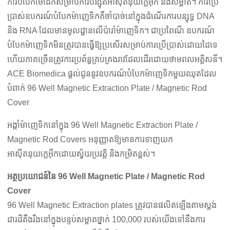
ការបំបែកមេដែកសម្រាប់ការបន្សុតអាស៊ីតនុយក្លេអ៊ីក និងសម្អាត។ ការប្រើ
ប្រាស់ឧបករណ៍បំបែកម៉ាញេទិកគឺចាំបាច់នៅក្នុងដំណើរការបន្សុទ្ធ DNA
និង RNA ដែលមានមូលដ្ឋានលើប៉ារ៉ាម៉ាញេទិក។ ជាប្រពៃណី ឧបករណ៍
បំបែកម៉ាញេទិកមិនត្រូវបានធ្វើឱ្យប្រសើរសម្រាប់ការប្រើប្រាស់ដោយដៃទេ
ហើយភាគច្រើនត្រូវការប្រព័ន្ធគ្រប់គ្រងរាវដែលដើរដោយថាមពលអគ្គិសនី។
ACE Biomedica ផ្តល់ជូននូវឧបករណ៍បំបែកម៉ាញេទិកមួយឈុតដែល
បំពាក់ 96 Well Magnetic Extraction Plate / Magnetic Rod
Cover
អង្កាំម៉ាញេទិកនៅក្នុង 96 Well Magnetic Extraction Plate /
Magnetic Rod Covers អនុញ្ញាតឱ្យមានការទាញយក
អាស៊ីតនុយក្លេអ៊ីកដោយស្វ័យប្រវត្តិ និងកម្រិតខ្ពស់។
អត្ថប្រយោជន៍នៃ 96 Well Magnetic Plate / Magnetic Rod
Cover
96 Well Magnetic Extraction plates ត្រូវបានផលិតឡើងតាមស្តង់
ដារដ៏តឹងរឹងនៅក្នុងបន្ទប់សម្អាតថ្នាក់ 100,000 របស់យើងទៅនឹងការ