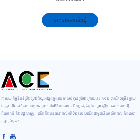
ទាក់ទងមកយើងខ្ញុំ
តាមរយៈកិច្ចខិតខំប្រឹងប្រែងដ៏យូរអង្វែងក្នុងរយៈពេលប៉ុន្មានឆ្នាំចុងក្រោយនេះ ACE បានរីកចម្រើនក្លាយ
ជាក្រុមហ៊ុនផលិតឈានមុខគេមួយនៅលើពិភពលោក និងអ្នកផ្គត់ផ្គង់សម្ភារៈប្រើប្រាស់សម្រាប់មន្ទីរ
ពិសោធន៍ និងវេជ្ជសាស្ត្រ។ យើងនឹងបន្តធានាដល់អតិថិជនរបស់យើងជាមួយនឹងផលិតផល និងសេវា
កម្មល្អបំផុត។