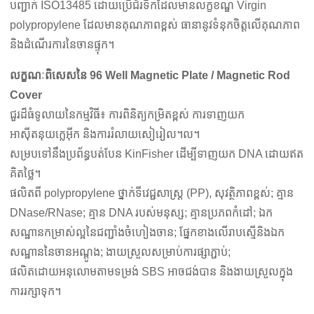
បញ្ជាក់ ISO13485 ដោយប្រើជ័រទឹកដែលមានលក្ខខណ្ឌ Virgin
polypropylene ដែលមានគុណភាពខ្ពស់ ធានានូវទំនុកចិត្តលើគុណភាព
និងដំណើរការនៃចានផ្ទុក។
លក្ខណៈពិសេសនៃ 96 Well Magnetic Plate / Magnetic Rod
Cover
ជួរដ៏ធំទូលាយនៃកម្មវិធី៖ ការពិនិត្យកម្រិតខ្ពស់ ការទាញយក
អាស៊ីតនុយក្លេអ៊ីក និងការរំលាយសៀរៀល។ល។
សម្របទៅនឹងប្រព័ន្ធបត់បែន KinFisher ដើម្បីទាញយក DNA ដោយឥត
គិតថ្លៃ។
ផលិតពី polypropylene ថ្នាក់ទីវេជ្ជសាស្រ្ត (PP), សុវត្ថិភាពខ្ពស់; គ្មាន
DNase/RNase; គ្មាន DNA របស់មនុស្ស; គ្មានប្រភពកំដៅ; ឯក
សណ្ឋានកម្រាស់ល្អនៃជញ្ជាំងចំហៀងចាន; ផ្នែកខាងលើរាបស្មើនិងឯក
សណ្ឋាននៃចានអណ្តូង; ងាយស្រួលសម្រាប់ការផ្សាភ្ជាប់;
ផលិតដោយអនុលោមតាមទម្រង់ SBS អាចជង់បាន និងងាយស្រួលក្នុង
ការរក្សាទុក។