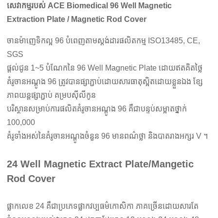
សេវាកម្មរបស់ ACE Biomedical 96 Well Magnetic
Extraction Plate / Magnetic Rod Cover
ចានម៉ាញេទិកល្អ 96 បំពេញតាមស្តង់ដារផលិតកម្ម ISO13485, CE,
SGS
ផ្តល់ជូន 1~5 បំណែកនៃ 96 Well Magnetic Plate ដោយឥតគិតថ្លៃ
គំរូចានអណ្តូង 96 ត្រូវបានផ្សាភ្ជាប់ដោយសារធាតុស្អិតដោយខ្លួនឯង ខ្សែ
ភាពយន្តផ្សាភ្ជាប់ គម្របស៊ីលីកូន
បរិស្ថានសម្រាប់ការផលិតគំរូចានអណ្តូង 96 គឺជាបន្ទប់សម្អាតថ្នាក់
100,000
គំរូទាំងអស់នៃគំរូចានអណ្តូងចំនួន 96 មានពណ៌ថ្លា និងបាតរាងអក្សរ V ។
24 Well Magnetic Extract Plate/Mangetic
Rod Cover
ផ្លាកលេខ 24 គឺជាប្រភេទផ្លាកវប្បធម៌កោសិកា ភាគច្រើនដោយសារតែ