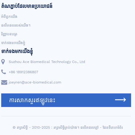
តំណភ្ជាប់ដែលមានប្រយោជន៍
អំពីពួកយើង
ផលិតផលរបស់យើង។
វិញ្ញាបនបត្រ
ទាក់ទងមកយើងខ្ញុំ
ទាក់ទងមកយើងខ្ញុំ
Suzhou Ace Biomedical Technology Co., Ltd
+86 18912386807
joeyren@ace-biomedical.com
ការសាកសួរឥឡូវនេះ
© រក្សាសិទ្ធិ - 2010-2025 : រក្សាសិទ្ធិគ្រប់យ៉ាង។
ផលិតផលក្តៅ
-
ផែនទីគេហទំព័រ