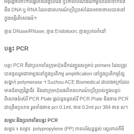
អនុវត្តចំពោះការធ្វើរោគវិនិច្ឆ័យជំងឺ ឬគោលបំណងណាមួយដែលទាក់ទង
នឹង DNA ឬ RNA ដែលជាឧបករណ៍ប្រើប្រាស់ដែលអាចចោលបាននៅ
ក្នុងមន្ទីរពិសោធន៍។
គ្មាន DNase/RNase; គ្មាន Endotoxin; គ្មានប្រភពកំដៅ
បន្ទះ PCR
បន្ទះ PCR គឺជាប្រភេទនៃក្រុមហ៊ុនដឹកជញ្ជូនសម្រាប់ primers ដែលត្រូវ
បានចូលរួមជាចម្បងនៅក្នុងប្រតិកម្ម amplification នៅក្នុងប្រតិកម្មខ្សែ
សង្វាក់ polymerase ។ Suzhou ACE Biomedical ជារោងចក្រដែល
មានជំនាញវិជ្ជាជីវៈ និងជាក្រុមហ៊ុនផលិតឧបករណ៍ប្រើប្រាស់ក្នុងបន្ទប់
ពិសោធន៍ស៊េរី PCR Plate ផ្តល់ជូននូវស៊េរី PCR Plate និងចាន PCR
ជាច្រើនប្រភេទ រួមទាំងចាន pcr 0.1ml, ចាន 0.2ml pcr 384 ចាន ល។
សម្ភារៈនិងប្រភេទនៃបន្ទះ PCR
សម្ភារៈ៖ សម្ភារៈ polypropylene (PP) ភាពបរិសុទ្ធខ្ពស់ ស្ថេរភាពគីមី