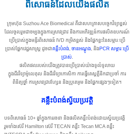
ពិសោធន៍ដែលយើងផលិត
ក្រុមហ៊ុន Suzhou Ace Biomedical គឺជាសហគ្រាសបច្ចេកវិទ្យាខ្ពស់
ដែលចូលរួមជាចម្បងក្នុងការស្រាវជ្រាវ និងការអភិវឌ្ឍន៍ការផលិតឧបករណ៍
ប្រើប្រាស់ក្នុងមន្ទីរពិសោធន៍ IVD កម្រិតខ្ពស់ និងផ្នែកខ្លះនៃសម្ភារៈប្រើ
ប្រាស់ផ្នែកវេជ្ជសាស្រ្ត ដូចជា
គន្លឹះបំពង់
,
ចានអណ្តូង
, និង
PCR សម្ភារៈប្រើ
ប្រាស់
.
ផលិតផលរបស់យើងត្រូវបានប្រើប្រាស់យ៉ាងទូលំទូលាយ
ក្នុងជីវវិទ្យាម៉ូលេគុល និងជីវវិទ្យាកោសិកា ការធ្វើតេស្តគ្លីនិកជាប្រចាំ ការ
ពិនិត្យថ្នាំ ការស្រាវជ្រាវហ្សែន និងប្រូតេអូម និងផ្នែកផ្សេងៗទៀត។
គន្លឹះបំពង់ស្វ័យប្រវត្តិ
បទពិសោធន៍ 10+ ឆ្នាំក្នុងការរចនា និងផលិតគន្លឹះបំពង់ដោយស្វ័យប្រវត្តិ
រួមទាំងស៊េរី Hamilton ស៊េរី TECAN គន្លឹះ Tecan MCA គន្លឹះ