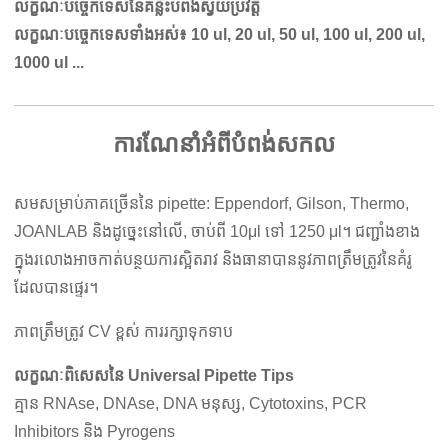
លក្ខណៈបច្ចេកទេសនៃគន្លឹះបំពង់ស្វ័យប្រវត្តិ
លក្ខណៈបច្ចេកទេសទាំងអស់៖ 10 ul, 20 ul, 50 ul, 100 ul, 200 ul,
1000 ul ...
ការណែនាំអំពីបំពង់សកល
សមសម្រាប់ភាគច្រើននៃ pipette: Eppendorf, Gilson, Thermo,
JOANLAB និងដូច្នេះនៅលើ, ចាប់ពី 10μl ទៅ 1250 μl។ ជញ្ជាំងខាង
ក្នុងរលោងអាចកាត់បន្ថយការស្អិតរាវ និងធានាបាននូវភាពត្រឹមត្រូវនៃគំរូ
ដែលបានផ្ទេរ។
ភាពត្រឹមត្រូវ CV ខ្ពស់ ការរក្សាទុកទាប
លក្ខណៈពិសេសនៃ Universal Pipette Tips
គ្មាន RNAse, DNAse, DNA មនុស្ស, Cytotoxins, PCR
Inhibitors និង Pyrogens