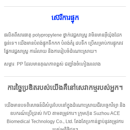
ស៊េរីការផ្ទុក
ផលិតពីសារធាតុ polypropylene ថ្នាក់វេជ្ជសាស្ត្រ វាមិនមានអ៊ីយ៉ុងដែក
ធ្ងន់ទេ។ យើងមានបំពង់ផ្ទុកទឹកកក បំពង់គំរូ ដបទឹក ប្រើសម្រាប់ការផ្ទុករាវ
ផ្នែកវេជ្ជសាស្ត្រ ការរំលាយ និងការរៀបចំដំណោះស្រាយ។
សម្ភារៈ PP ដែលមានគុណភាពខ្ពស់ ជញ្ជាំងចំហៀងរលោង
ការច្នៃប្រឌិតរបស់យើងគឺនៅសេវាកម្មរបស់អ្នក។
យើងមានបទពិសោធន៍ដ៏សំបូរបែបនៅក្នុងដំណោះស្រាយជីវបច្ចេកវិទ្យា និង
ឧបករណ៍ប្រើប្រាស់ IVD តាមតម្រូវការ។ ក្រុមហ៊ុន Suzhou ACE
Biomedical Technology Co., Ltd. តែងតែប្រកាន់ខ្ជាប់នូវតម្រូវការ
របស់អតិថិជន។