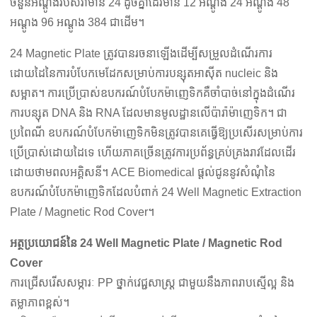
ចំនួនអណ្តូងរបស់វាមាន 24 ដូចគ្នាដែរមាន 12 អណ្តូង 24 អណ្តូង 48
អណ្តូង 96 អណ្តូង 384 ជាដើម។
24 Magnetic Plate ត្រូវបានរចនាឡើងដើម្បីសម្រួលដំណើរការ
ដោយដៃនៃការបំបែកមេដែកសម្រាប់ការបន្សុតអាស៊ីត nucleic និង
សម្អាត។ ការប្រើប្រាស់ឧបករណ៍បំបែកម៉ាញេទិកគឺចាំបាច់នៅក្នុងដំណើរ
ការបន្សុត DNA និង RNA ដែលមានមូលដ្ឋានលើប៉ារ៉ាម៉ាញេទិក។ ជា
ប្រពៃណី ឧបករណ៍បំបែកម៉ាញេទិកមិនត្រូវបានគេធ្វើឱ្យប្រសើរសម្រាប់ការ
ប្រើប្រាស់ដោយដៃទេ ហើយភាគច្រើនត្រូវការប្រព័ន្ធគ្រប់គ្រងរាវដែលដើរ
ដោយថាមពលអគ្គិសនី។ ACE Biomedical ផ្តល់ជូននូវសំណុំនៃ
ឧបករណ៍បំបែកម៉ាញេទិកដែលបំពាក់ 24 Well Magnetic Extraction
Plate / Magnetic Rod Cover។
អត្ថប្រយោជន៍នៃ 24 Well Magnetic Plate / Magnetic Rod
Cover
ការជ្រើសរើសសម្ភារៈ PP ថ្នាក់វេជ្ជសាស្ត្រ ជាមួយនឹងភាពរាបស្មើល្អ និង
តម្លាភាពខ្ពស់។