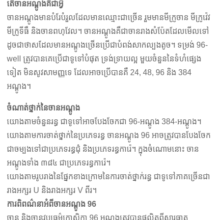
តើចានអណ្តូងគឺជាអ្វី
ចានអណ្តូងមានបំរែបំរួលដែលមានឈ្មោះជាច្រើន រួមមានមីក្រូចាន មីក្រូវ៉េវ
មីក្រូទីធឺ និងចានពហុវែល។ ចានអណ្តូងគឺជាចានរាងសំប៉ែតដែលមើលទៅ
ដូចជាថាសដែលមានអណ្តូងច្រើនប្រើជាបំពង់សាកល្បងតូច។ ទម្រង់ 96-
well ត្រូវបានគេប្រើជាទូទៅបំផុត ទ្រង់ទ្រាយល្អ មួយចំនួននៃទំហំផ្សេង
ទៀត មិនសូវសាមញ្ញទេ ដែលអាចប្រើបានគឺ 24, 48, 96 និង 384
អណ្តូង។
ចំណាត់ថ្នាក់នៃចានអណ្តូង
យោងតាមចំនួនរន្ធ ជាទូទៅអាចបែងចែកជា 96-អណ្តូង 384-អណ្តូង។
យោងតាមការចាត់ថ្នាក់នៃប្រភេទរន្ធ ចានអណ្តូង 96 អាចត្រូវបានបែងចែក
ជាចម្បងទៅជាប្រភេទរន្ធជុំ និងប្រភេទរន្ធការ៉េ។ ក្នុង​ចំណោម​នោះ ចាន​
អណ្តូង​ទាំង ៣៨៤ ជា​ប្រភេទ​រន្ធ​ការ៉េ។
យោងតាមរូបរាងនៃផ្នែកខាងក្រោមនៃការចាត់ថ្នាក់រន្ធ ជាទូទៅភាគច្រើនជា
រាងអក្សរ U និងរាងអក្សរ V ពីរ។
ការពិពណ៌នាអំពីចានអណ្តូង 96
ចាន និងចានវប្បធម៌កោសិកា 96 អណ្តូងត្រូវបានផលិតពីសារធាតុ