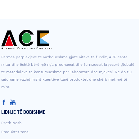
Përmes përpjekjeve të vazhdueshme gjatë viteve të fundit, ACE është
rritur dhe është bërë një nga prodhuesit dhe furnizuesit kryesorë globalë
të materialeve të konsumueshme për laboratorë dhe mjekësi. Ne do t'u
sigurojmë vazhdimisht klientëve tanë produktet dhe shërbimet më të
mira.
LIDHJE TË DOBISHME
Rreth Nesh
Produktet tona