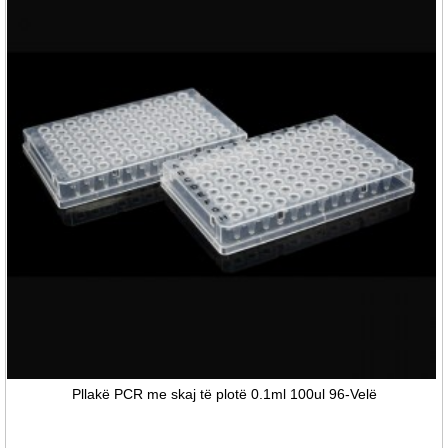
Pllakë PCR me skaj të plotë 0.1ml 100ul 96-Velë