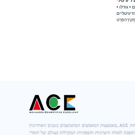
דיגיטלי
• לשימוש עם מדחום דיגיטלי מסוג עט • לא רעיל; פלסטיק ברמה רפואית; נייר ברמה למזון; גמישות גבוהה • מסייע במניעת התפשטות זיהום • גודלו
יגיטליים
ֲקִירָה
פְּרָט
באמצעות המאמצים המתמשכים בשנים האחרונות, ACE צמחה
והפכה לאחת היצרניות והספקיות המובילות בעולם של חומרי