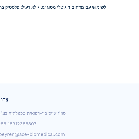
צרו 
סוז'ו אייס ביו-רפואית טכנולוגיה בע"
+86 18912386807
joeyren@ace-biomedical.com