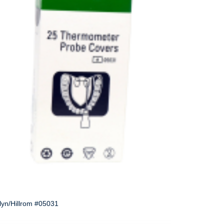
כיסויי גשש תואמים למדחום SureTemp Plus מדגמי 690 ו-692 ולמוניטו