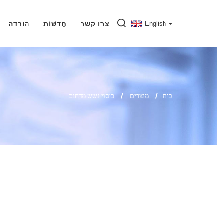
English
צרו קשר
חֲדָשׁוֹת
הורדה
בַּיִת
מוצרים
כיסוי גשש מדחום